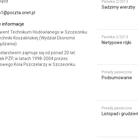
iądz
Pasieka 2/2013
Sadzimy wierzby
o1@poczta.onet.pl
 informacje
went Technikum Hodowlanego w Szczecinku
Pasieka 2/2013
techniki Koszalińskiej (Wydział Ekonomii
Nietypowe rójki
ądzania).
elarstwem zajmuje się od ponad 20 lat.
ek PZP, w latach 1998-2004 prezes
owego Koła Pszczelarzy w Szczecinku.
Porady pasieczne.
Podsumowanie
Porady pasieczne.
Listopad i grudzie