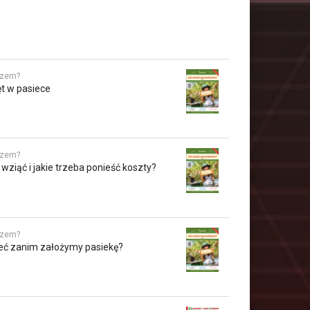
rzem?
t w pasiece
rzem?
 wziąć i jakie trzeba ponieść koszty?
rzem?
eć zanim założymy pasiekę?