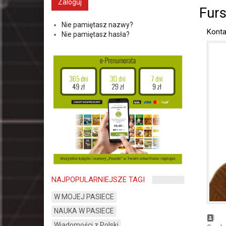
Furs
Nie pamiętasz nazwy?
Konta
Nie pamiętasz hasła?
NAJPOPULARNIEJSZE TAGI
W MOJEJ PASIECE
NAUKA W PASIECE
Wiadomości z Polski