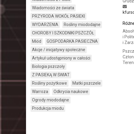
Grudz
Wiadomości ze świata
kfurs
PRZYRODA WOKÓŁ PASIEKI
Różne
WYDARZENIA
Rośliny miododajne
Absol
CHOROBY I SZKODNIKI PSZCZÓŁ
i Poli
Miód
GOSPODARKA PASIECZNA
i Zarz
Akcje / inicjatywy społeczne
Pszcz
Człon
Artykuł udostępniony w całości
Teren
Biologia pszczoły
Z PASIEKĄ W ŚWIAT
Rośliny pożytkowe
Matki pszczele
Warroza
Odkrycia naukowe
Ogrody miododajne
Produkcja miodu