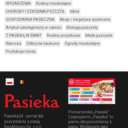
WYDARZENIA
Rośliny miododajne
CHOROBY I SZKODNIKI PSZCZÓŁ
Miód
GOSPODARKA PASIECZNA
Akcje / inicjatywy społeczne
Artykuł udostępniony w całości
Biologia pszczoły
Z PASIEKĄ W ŚWIAT
Rośliny pożytkowe
Matki pszczele
Warroza
Odkrycia naukowe
Ogrody miododajne
Produkcja miodu
Prenumerata „Pasieki”
Pasieka24 - portal dla
Czasopismo „Pasieka” to
pszczelarzy z pasją
pismo dla pszczelarzy z
pasją. Wydawane jako
Bee&Honey Sp. z o.o.