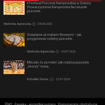
II Festiwal Pszczoły Kampinoskiej w Granicy
Stowarzyszenie Kampinoska Na ratunek
pszczole...
z Polski
Wielińska Agnieszka,
04-08-2026
Ocieplanie uli matami filcowymi – jak
przygotować rodziny pszczele...
Porady pszczelarskie
Wielińska Agnieszka,
24-07-2026
Mleczko to za mało! Jak rodzina pszczela
„tworzy” nową...
ze świata
Kobiałka Teresa ,
22-07-2026
Start
Pasieka - wszystkie numery
Prenumerata i dystrybucja