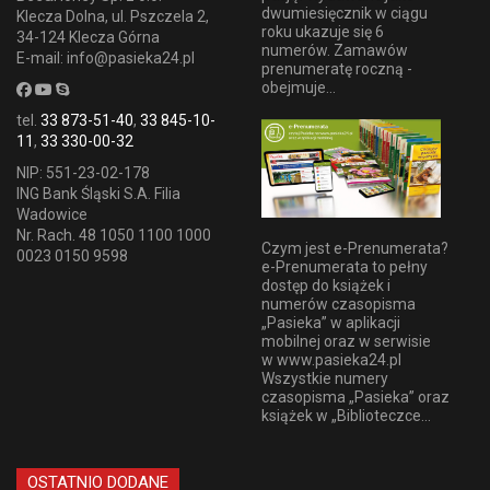
dwumiesięcznik w ciągu
Klecza Dolna, ul. Pszczela 2,
roku ukazuje się 6
34-124 Klecza Górna
numerów. Zamawów
E-mail: info@pasieka24.pl
prenumeratę roczną -
obejmuje...
tel.
33 873-51-40
,
33 845-10-
11
,
33 330-00-32
NIP: 551-23-02-178
ING Bank Śląski S.A. Filia
Wadowice
Nr. Rach. 48 1050 1100 1000
Czym jest e-Prenumerata?
0023 0150 9598
e-Prenumerata to pełny
dostęp do książek i
numerów czasopisma
„Pasieka” w aplikacji
mobilnej oraz w serwisie
w www.pasieka24.pl
Wszystkie numery
czasopisma „Pasieka” oraz
książek w „Biblioteczce...
OSTATNIO DODANE