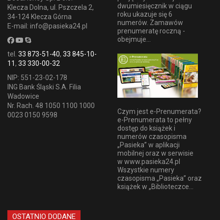
dwumiesięcznik w ciągu
Klecza Dolna, ul. Pszczela 2,
roku ukazuje się 6
34-124 Klecza Górna
numerów. Zamawów
E-mail: info@pasieka24.pl
prenumeratę roczną -
obejmuje...
tel.
33 873-51-40
,
33 845-10-
11
,
33 330-00-32
NIP: 551-23-02-178
ING Bank Śląski S.A. Filia
Wadowice
Nr. Rach. 48 1050 1100 1000
Czym jest e-Prenumerata?
0023 0150 9598
e-Prenumerata to pełny
dostęp do książek i
numerów czasopisma
„Pasieka” w aplikacji
mobilnej oraz w serwisie
w www.pasieka24.pl
Wszystkie numery
czasopisma „Pasieka” oraz
książek w „Biblioteczce...
OSTATNIO DODANE