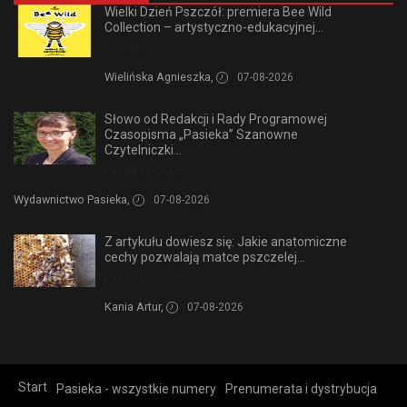
Wielki Dzień Pszczół: premiera Bee Wild
Collection – artystyczno-edukacyjnej...
z Polski
Wielińska Agnieszka,
07-08-2026
Słowo od Redakcji i Rady Programowej
Czasopisma „Pasieka” Szanowne
Czytelniczki...
Pasieka 5/2026
Wydawnictwo Pasieka,
07-08-2026
Z artykułu dowiesz się: Jakie anatomiczne
cechy pozwalają matce pszczelej...
Pasieka 5/2026
Kania Artur,
07-08-2026
Start
Pasieka - wszystkie numery
Prenumerata i dystrybucja