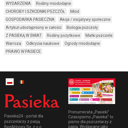
WYDARZENIA
Rośliny miododajne
CHOROBY I SZKODNIKI PSZCZÓŁ
Miód
GOSPODARKA PASIECZNA
Akcje / inicjatywy społeczne
Artykuł udostępniony w całości
Biologia pszczoły
Z PASIEKĄ W ŚWIAT
Rośliny pożytkowe
Matki pszczele
Warroza
Odkrycia naukowe
Ogrody miododajne
PRAWO W PASIECE
Prenumerata „Pasieki”
Pasieka24 - portal dla
Czasopismo „Pasieka” to
pszczelarzy z pasją
pismo dla pszczelarzy z
pasją. Wydawane jako
Bee&Honey Sp. z o.o.