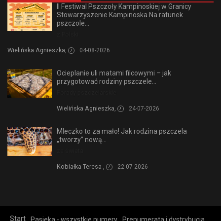
II Festiwal Pszczoły Kampinoskiej w Granicy
Stowarzyszenie Kampinoska Na ratunek
pszczole...
z Polski
Wielińska Agnieszka,
04-08-2026
Ocieplanie uli matami filcowymi – jak
przygotować rodziny pszczele...
Porady pszczelarskie
Wielińska Agnieszka,
24-07-2026
Mleczko to za mało! Jak rodzina pszczela
„tworzy” nową...
ze świata
Kobiałka Teresa ,
22-07-2026
Start
Pasieka - wszystkie numery
Prenumerata i dystrybucja