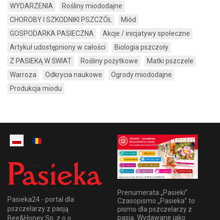
WYDARZENIA
Rośliny miododajne
CHOROBY I SZKODNIKI PSZCZÓŁ
Miód
GOSPODARKA PASIECZNA
Akcje / inicjatywy społeczne
Artykuł udostępniony w całości
Biologia pszczoły
Z PASIEKĄ W ŚWIAT
Rośliny pożytkowe
Matki pszczele
Warroza
Odkrycia naukowe
Ogrody miododajne
Produkcja miodu
Prenumerata „Pasieki”
Pasieka24 - portal dla
Czasopismo „Pasieka” to
pszczelarzy z pasją
pismo dla pszczelarzy z
pasją. Wydawane jako
Bee&Honey Sp. z o.o.