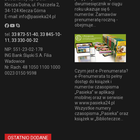
dwumiesięcznik w ciągu
Klecza Dolna, ul. Pszczela 2,
roku ukazuje się 6
34-124 Klecza Górna
numerów. Zamawów
E-mail: info@pasieka24.pl
prenumeratę roczną -
obejmuje...
tel.
33 873-51-40
,
33 845-10-
11
,
33 330-00-32
NIP: 551-23-02-178
ING Bank Śląski S.A. Filia
Wadowice
Nr. Rach. 48 1050 1100 1000
Czym jest e-Prenumerata?
0023 0150 9598
e-Prenumerata to pełny
dostęp do książek i
numerów czasopisma
„Pasieka” w aplikacji
mobilnej oraz w serwisie
w www.pasieka24.pl
Wszystkie numery
czasopisma „Pasieka” oraz
książek w „Biblioteczce...
OSTATNIO DODANE