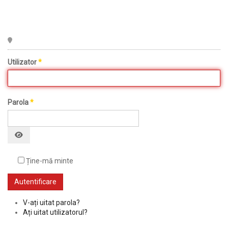
Utilizator
*
Parola
*
Ține-mă minte
Autentificare
V-ați uitat parola?
Ați uitat utilizatorul?