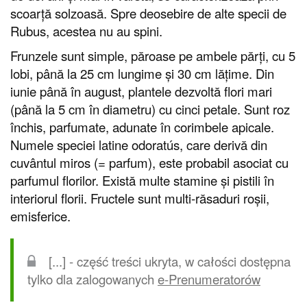
scoarță solzoasă. Spre deosebire de alte specii de
Rubus, acestea nu au spini.
Frunzele sunt simple, păroase pe ambele părți, cu 5
lobi, până la 25 cm lungime și 30 cm lățime. Din
iunie până în august, plantele dezvoltă flori mari
(până la 5 cm în diametru) cu cinci petale. Sunt roz
închis, parfumate, adunate în corimbele apicale.
Numele speciei latine odoratús, care derivă din
cuvântul miros (= parfum), este probabil asociat cu
parfumul florilor. Există multe stamine și pistili în
interiorul florii. Fructele sunt multi-răsaduri roșii,
emisferice.
[...] - część treści ukryta, w całości dostępna
tylko dla zalogowanych
e-Prenumeratorów