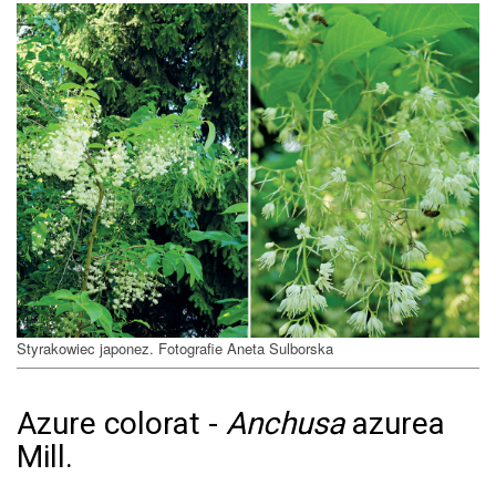
Styrakowiec japonez. Fotografie Aneta Sulborska
Azure colorat -
Anchusa
azurea
Mill.