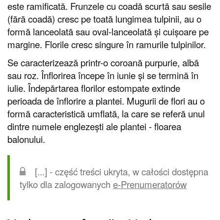
este ramificată. Frunzele cu coadă scurtă sau sesile
(fără coadă) cresc pe toată lungimea tulpinii, au o
formă lanceolată sau oval-lanceolată și cuișoare pe
margine. Florile cresc singure în ramurile tulpinilor.
Se caracterizează printr-o coroană purpurie, albă
sau roz. Înflorirea începe în iunie și se termină în
iulie. Îndepărtarea florilor estompate extinde
perioada de înflorire a plantei. Mugurii de flori au o
formă caracteristică umflată, la care se referă unul
dintre numele englezești ale plantei - floarea
balonului.
[...] - część treści ukryta, w całości dostępna
tylko dla zalogowanych
e-Prenumeratorów