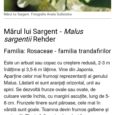
Mărul lui Sargent. Fotografie Aneta Sulborska
Mărul lui Sargent -
Malus
sargentii
Rehder
Familia: Rosaceae - familia trandafirilor
Este un arbust sau copac cu creștere redusă, 2-3 m
înălțime și 3,5-6 m lățime. Vine din Japonia.
Aparține celor mai frumoși reprezentanți ai genului
Malus. Lăstarii ei sunt aranjați orizontal, unii au
spini. Se dezvoltă frunze ovale sau ovate, de
culoare verde închis, cu margini ascuțite, lung de 5-
8 cm. Frunzele tinere sunt păroase, cele mai în
vârstă sunt goale. Toamna devin frumos galbene și