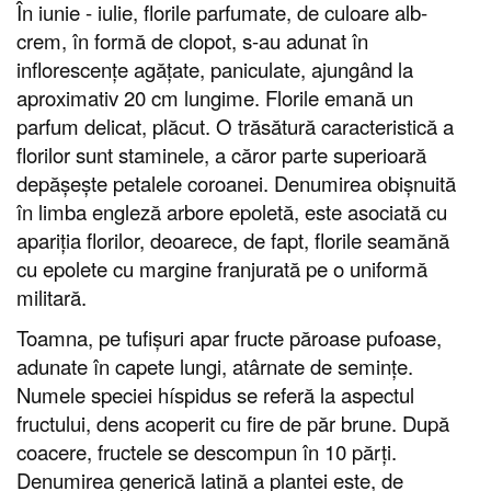
În iunie - iulie, florile parfumate, de culoare alb-
crem, în formă de clopot, s-au adunat în
inflorescențe agățate, paniculate, ajungând la
aproximativ 20 cm lungime. Florile emană un
parfum delicat, plăcut. O trăsătură caracteristică a
florilor sunt staminele, a căror parte superioară
depășește petalele coroanei. Denumirea obișnuită
în limba engleză arbore epoletă, este asociată cu
apariția florilor, deoarece, de fapt, florile seamănă
cu epolete cu margine franjurată pe o uniformă
militară.
Toamna, pe tufișuri apar fructe păroase pufoase,
adunate în capete lungi, atârnate de semințe.
Numele speciei híspidus se referă la aspectul
fructului, dens acoperit cu fire de păr brune. După
coacere, fructele se descompun în 10 părți.
Denumirea generică latină a plantei este, de