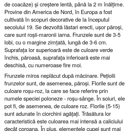
de coacăze) și creștere lentă, până la 2 m înălțime.
Provine din America de Nord, în Europa a fost
cultivată în scopuri decorative de la începutul
secolului 19. Se dezvoltă lăstari erecti, ușor păroși,
care sunt roșii-maronii iarna. Frunzele sunt de 3-5
lobi, cu o margine zimțată, lungă de 3-6 cm.
Suprafața lor superioară este de culoare verde
închis, păroasă, suprafața inferioară este mai
deschisă, cu numeroase fire moi.
Frunzele miros neplăcut după măcinare. Pețiolii
frunzelor sunt, de asemenea, păroși. Florile sunt de
culoare roșu-roz, la care se face referire prin
numele speciei poloneze - roșu-sânge. În soiuri, ele
pot fi, de asemenea, de culoare roz. Florile (5-15)
sunt adunate în ciorchini agățați. Trăsătura lor
caracteristică este culoarea mai intensă a caliciului
decât coroana. În plus, elementele cupei sunt mai