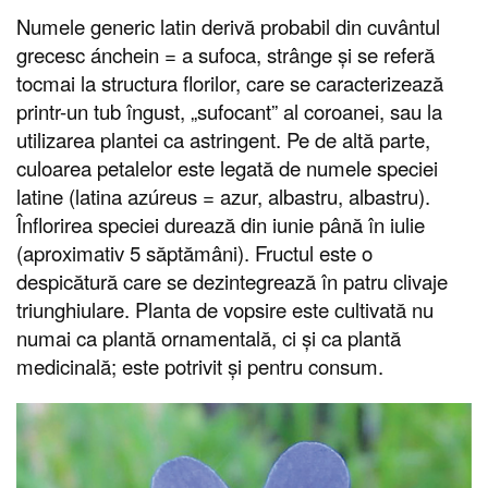
Numele generic latin derivă probabil din cuvântul
grecesc ánchein = a sufoca, strânge și se referă
tocmai la structura florilor, care se caracterizează
printr-un tub îngust, „sufocant” al coroanei, sau la
utilizarea plantei ca astringent. Pe de altă parte,
culoarea petalelor este legată de numele speciei
latine (latina azúreus = azur, albastru, albastru).
Înflorirea speciei durează din iunie până în iulie
(aproximativ 5 săptămâni). Fructul este o
despicătură care se dezintegrează în patru clivaje
triunghiulare. Planta de vopsire este cultivată nu
numai ca plantă ornamentală, ci și ca plantă
medicinală; este potrivit și pentru consum.