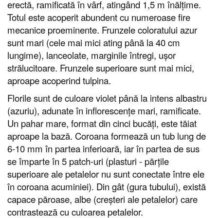
erectă, ramificată în vârf, atingând 1,5 m înălțime.
Totul este acoperit abundent cu numeroase fire
mecanice proeminente. Frunzele coloratului azur
sunt mari (cele mai mici ating până la 40 cm
lungime), lanceolate, marginile întregi, ușor
strălucitoare. Frunzele superioare sunt mai mici,
aproape acoperind tulpina.
Florile sunt de culoare violet până la intens albastru
(azuriu), adunate în inflorescențe mari, ramificate.
Un pahar mare, format din cinci bucăți, este tăiat
aproape la bază. Coroana formează un tub lung de
6-10 mm în partea inferioară, iar în partea de sus
se împarte în 5 patch-uri (plasturi - părțile
superioare ale petalelor nu sunt conectate între ele
în coroana acuminiei). Din gât (gura tubului), există
capace păroase, albe (creșteri ale petalelor) care
contrastează cu culoarea petalelor.