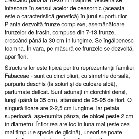
infasoara în sensul acelor de ceasornic (aceasta
este o caracteristică genetică) în jurul suporturilor.
Planta dezvoltă frunze complexe, asemănătoare
frunzelor de frasin, compuse din 7-13 frunze,
crescând până la 30 cm în lungime. Se îngălbenesc
toamna. În vara, pe măsură ce frunzele se dezvoltă,
apar flori.
Structura lor este tipică pentru reprezentanții familiei
Fabaceae - sunt cu cinci pliuri, cu simetrie dorsală,
purpuriu deschis (la soiuri și de culoare albă),
parfumate delicat. Sunt adunați în ciorchini densi,
lungi (până la 35 cm), atârnând de 25-95 de flori. O
singură floare are 2-2,5 cm lungime, iar petala
superioară, așa-numita pânza, de obicei peste 2 cm
în diametru. Înflorirea are loc în luna mai (este cea
mai timpurie specie de glicină), uneori se poate