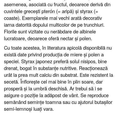
asemenea, asociată cu fructul, deoarece derivă din
cuvintele grecești pterón (= aripă) și styrax (=
coaste). Exemplarele mai vechi arată decorativ
iarna datorită dopului multicolor de pe trunchiuri.
Florile sunt vizitate cu nerăbdare de albinele
lucratoare, deoarece oferă nectar și polen.
Cu toate acestea, în literatura apicolă disponibilă nu
există date privind producția de miere și polen a
speciei. Styrax japonez preferă solul nisipos, bine
drenat, bogat în substanțe nutritive. Reacționează
urât la prea mult calciu din substrat. Este rezistent la
secetă. Înflorește cel mai bine în plin soare, dar
prosperă și la umbră deschisă. Ar trebui să i se
asigure o poziție la adăpost de vânt. Se reproduce
semănând semințe toamna sau cu ajutorul butașilor
semi-lemnoși luați vara.