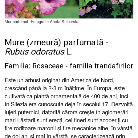
Mur parfumat. Fotografie Aneta Sulborska
Mure (zmeură) parfumată -
Rubus odoratus
L.
Familia: Rosaceae - familia trandafirilor
Este un arbust originar din America de Nord,
crescând până la 2-3 m înălțime. În Europa, este
cultivată ca plantă ornamentală de 400 de ani, incl.
în Silezia era cunoscuta deja în secolul 17. Dezvoltă
lujeri puternici, datorită cărora crește în aglomerări
mari Lăstarii sunt erecți, cei tineri sunt acoperiți cu
fire roditoare maronii și fire mecanice albe, în vârstă
de doi ani și mai în vârstă, se caracterizează prin