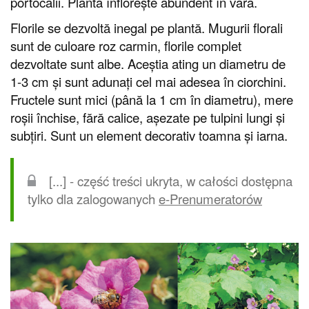
portocalii. Planta înflorește abundent în vara.
Florile se dezvoltă inegal pe plantă. Mugurii florali
sunt de culoare roz carmin, florile complet
dezvoltate sunt albe. Aceștia ating un diametru de
1-3 cm și sunt adunați cel mai adesea în ciorchini.
Fructele sunt mici (până la 1 cm în diametru), mere
roșii închise, fără calice, așezate pe tulpini lungi și
subțiri. Sunt un element decorativ toamna și iarna.
[...] - część treści ukryta, w całości dostępna
tylko dla zalogowanych
e-Prenumeratorów