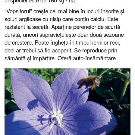
“Vopsitorul” crește cel mai bine în locuri însorite și
soluri argiloase cu nisip care conțin calciu. Este
rezistent la secetă. Aparține perenelor de scurtă
durată, uneori supraviețuiește doar două sezoane
de creștere. Poate îngheța în timpul iernilor reci,
deci ar trebui să fie acoperit. Se reproduce prin
sămânță și împărțire. Oferă auto-însămânțare.