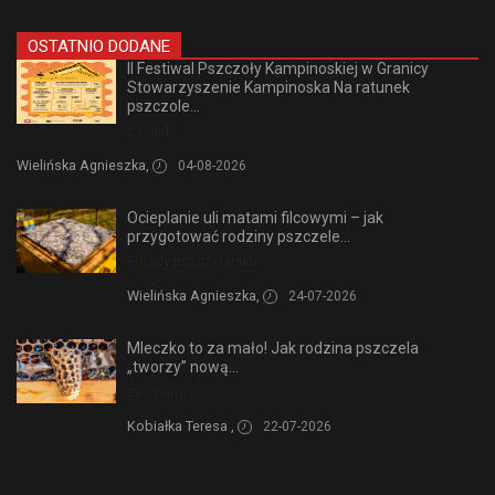
OSTATNIO DODANE
II Festiwal Pszczoły Kampinoskiej w Granicy
Stowarzyszenie Kampinoska Na ratunek
pszczole...
z Polski
Wielińska Agnieszka,
04-08-2026
Ocieplanie uli matami filcowymi – jak
przygotować rodziny pszczele...
Porady pszczelarskie
Wielińska Agnieszka,
24-07-2026
Mleczko to za mało! Jak rodzina pszczela
„tworzy” nową...
ze świata
Kobiałka Teresa ,
22-07-2026