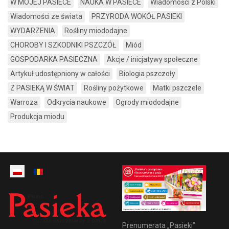
W MOJEJ PASIECE
NAUKA W PASIECE
Wiadomości z Polski
Wiadomości ze świata
PRZYRODA WOKÓŁ PASIEKI
WYDARZENIA
Rośliny miododajne
CHOROBY I SZKODNIKI PSZCZÓŁ
Miód
GOSPODARKA PASIECZNA
Akcje / inicjatywy społeczne
Artykuł udostępniony w całości
Biologia pszczoły
Z PASIEKĄ W ŚWIAT
Rośliny pożytkowe
Matki pszczele
Warroza
Odkrycia naukowe
Ogrody miododajne
Produkcja miodu
Prenumerata „Pasieki”