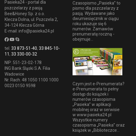
Pasieka24 - portal dla
Czasopismo „Pasieka” to
pszczelarzy z pasją
pismo dla pszczelarzy z
pasją. Wydawane jako
Bee&Honey Sp. z o.o.
dwumiesięcznik w ciągu
Klecza Dolna, ul. Pszczela 2,
roku ukazuje się 6
34-124 Klecza Górna
numerów. Zamawów
E-mail: info@pasieka24.pl
prenumeratę roczną -
obejmuje...
tel.
33 873-51-40
,
33 845-10-
11
,
33 330-00-32
NIP: 551-23-02-178
ING Bank Śląski S.A. Filia
Wadowice
Nr. Rach. 48 1050 1100 1000
Czym jest e-Prenumerata?
0023 0150 9598
e-Prenumerata to pełny
dostęp do książek i
numerów czasopisma
„Pasieka” w aplikacji
mobilnej oraz w serwisie
w www.pasieka24.pl
Wszystkie numery
czasopisma „Pasieka” oraz
książek w „Biblioteczce...