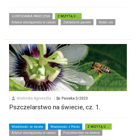
GOSPODARKA PASIECZNA
Z WIZYTĄ U ...
Artykuł udostępniony w całości
Zakładanie pasieki
Wybór ula
Wielińska Agnieszka
Pasieka 5/2023
Pszczelarstwo na świecie, cz. 1.
Wiadomości ze świata
Wiadomości z Polski
Z WIZYTĄ U ...
Artykuł udostępniony w całości
Pszczelarstwo na świecie