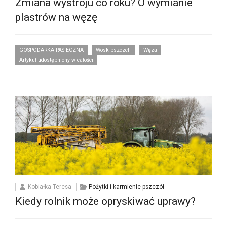
Zmiana wystroju co roku? O wymianie
plastrów na węzę
GOSPODARKA PASIECZNA
Wosk pszczeli
Węza
Artykuł udostępniony w całości
Kobiałka Teresa
Pożytki i karmienie pszczół
Kiedy rolnik może opryskiwać uprawy?