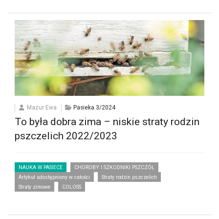
Mazur Ewa
Pasieka 3/2024
To była dobra zima – niskie straty rodzin
pszczelich 2022/2023
NAUKA W PASIECE
CHOROBY I SZKODNIKI PSZCZÓŁ
Artykuł udostępniony w całości
Straty rodzin pszczelich
Straty zimowe
COLOSS