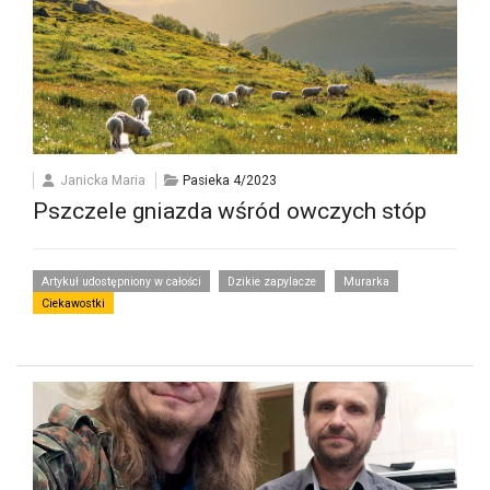
Janicka Maria
Pasieka 4/2023
Pszczele gniazda wśród owczych stóp
Artykuł udostępniony w całości
Dzikie zapylacze
Murarka
Ciekawostki