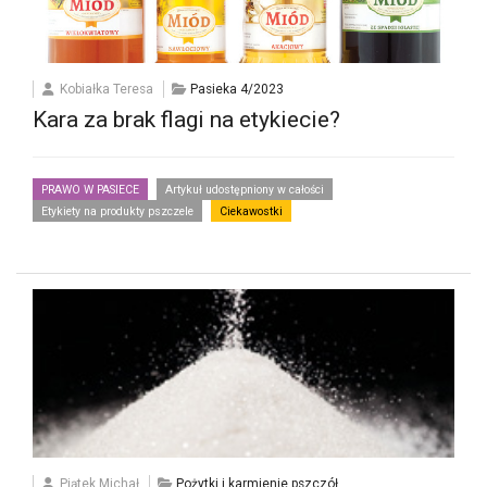
Kobiałka Teresa
Pasieka 4/2023
Kara za brak flagi na etykiecie?
PRAWO W PASIECE
Artykuł udostępniony w całości
Etykiety na produkty pszczele
Ciekawostki
Piątek Michał
Pożytki i karmienie pszczół