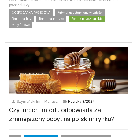
wspieraniu zdrowia pszczół, co czyni je korzystnym wyborem dla
pszczelarzy
GOSPODARKA PASIECZNA
Artykuł udostępniony w całości
Temat na luty
Temat na marzec
Porady pszczelarskie
Maty filcowe
Szymański Emil Mariusz
Pasieka 3/2024
Czy import miodu odpowiada za
zmniejszony popyt na polskim rynku?