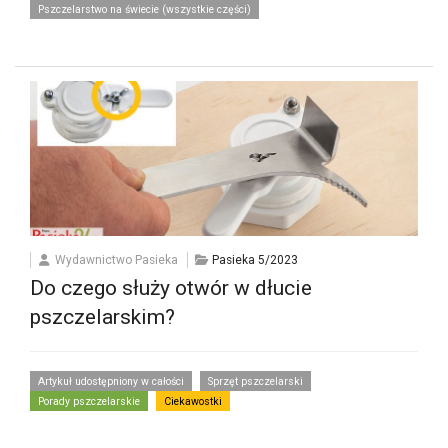
Pszczelarstwo na świecie (wszystkie części)
Wydawnictwo Pasieka
Pasieka 5/2023
Do czego służy otwór w dłucie
pszczelarskim?
Artykuł udostępniony w całości
Sprzęt pszczelarski
Porady pszczelarskie
Ciekawostki