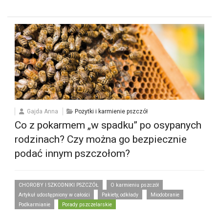
Gajda Anna
Pożytki i karmienie pszczół
Co z pokarmem „w spadku” po osypanych
rodzinach? Czy można go bezpiecznie
podać innym pszczołom?
CHOROBY I SZKODNIKI PSZCZÓŁ
O karmieniu pszczół
Artykuł udostępniony w całości
Pakiety, odkłady
Miodobranie
Podkarmianie
Porady pszczelarskie