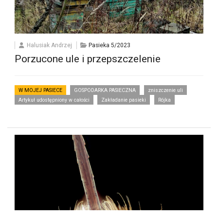
Halusiak Andrzej
Pasieka 5/2023
Porzucone ule i przepszczelenie
W MOJEJ PASIECE
GOSPODARKA PASIECZNA
zniszczenie uli
Artykuł udostępniony w całości
Zakładanie pasieki
Rójka