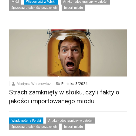
Miód
Wiadomości z Polski
Artykuł udostępniony w całości
Sprzedaż produktów pszczelich
Import miodu
Martyna Walerowicz
Pasieka 3/2024
Strach zamknięty w słoiku, czyli fakty o
jakości importowanego miodu
Wiadomości z Polski
Artykuł udostępniony w całości
Sprzedaż produktów pszczelich
Import miodu