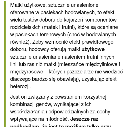
Matki użytkowe, sztucznie unasienione
oferowane w pasiekach hodowlanych, to efekt
wielu testów doboru do kojarzeń komponentów
rodzicielskich (matek i trutni), które są oceniane
w pasiekach terenowych (choć w hodowlanych
również). Żeby wzmocnić efekt prawidłowego
doboru, hodowcy oferują matki
użytkowe
sztucznie unasieniane nasieniem trutni innych
linii lub ras niż matki (mieszańce międzyliniowe i
międzyrasowe – których pszczelarze nie wiedzieć
dlaczego bardzo się obawiają), uzyskując efekt
heterozji.
Jest on związany z powstaniem korzystnej
kombinacji genów, wynikającej z ich
współdziałania i odpowiedzialnych za cechy
wpływające na miodność.
Jeszcze raz
podkreślam, że jest to możliwe tylko przy