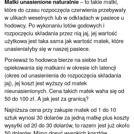
Matki unasienione naturalnie
– to takie matki,
które do czasu rozpoczęcia czerwienia przebywały
w ulikach weselnych lub w odkładach w pasiece u
hodowcy. Po wykonaniu lotów godowych i
rozpoczęciu składania przez nią jaj, jej wartość
użytkowa jest taka sama jak wartość matek, które
unasieniałyby się w naszej pasiece.
Ponieważ to hodowca bierze na siebie trud
opiekowania się matkami w okresie ich latencji
(okres od unasienienia do rozpoczęcia składania
jaj), jej koszt jest wyższy od matek
nieunasienionych. Cena takich matek waha się od
50 do 100 zł. A jak jest za granicą?
Najniższa cena przy zakupie matek od 1 do 10
sztuk wynosi 30 dolarów za jedną matkę plus koszty
wysyłki od 20 do 30 dolarów, to razem jest już około
50 dolarów. Mimo dosyć wysokich kosztów