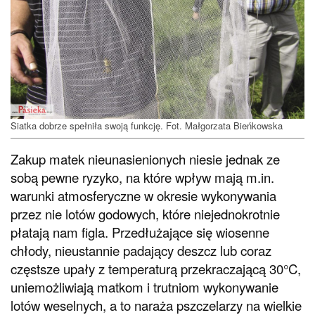
Siatka dobrze spełniła swoją funkcję. Fot. Małgorzata Bieńkowska
Zakup matek nieunasienionych niesie jednak ze
sobą pewne ryzyko, na które wpływ mają m.in.
warunki atmosferyczne w okresie wykonywania
przez nie lotów godowych, które niejednokrotnie
płatają nam figla. Przedłużające się wiosenne
chłody, nieustannie padający deszcz lub coraz
częstsze upały z temperaturą przekraczającą 30°C,
uniemożliwiają matkom i trutniom wykonywanie
lotów weselnych, a to naraża pszczelarzy na wielkie