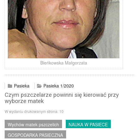
Bieńkowska Małgorzata
Pasieka
Pasieka 1/2020
Czym pszczelarze powinni się kierować przy
wyborze matek
W wydaniu drukowanym strona:
10
Wychów matek pszczelich
NAUKA W PASIECE
GOSPODARKA PASIECZNA