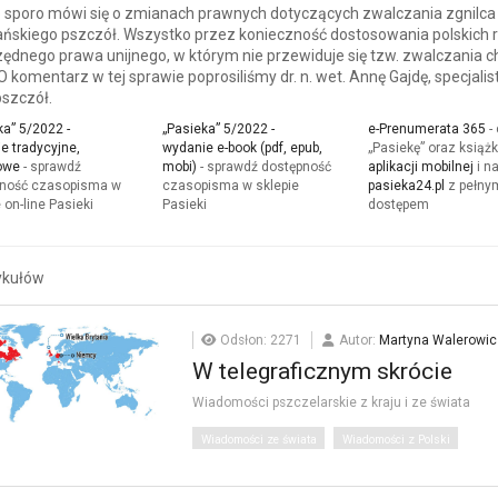
o sporo mówi się o zmianach prawnych dotyczących zwalczania zgnilca
ńskiego pszczół. Wszystko przez konieczność dostosowania polskich r
ędnego prawa unijnego, w którym nie przewiduje się tzw. zwalczania c
O komentarz w tej sprawie poprosiliśmy dr. n. wet. Annę Gajdę, specjalis
szczół.
ka” 5/2022 -
„Pasieka” 5/2022 -
e-Prenumerata 365
-
e tradycyjne,
wydanie e-book (pdf, epub,
„Pasiekę” oraz książk
owe
- sprawdź
mobi)
- sprawdź dostępność
aplikacji mobilnej
i n
ność czasopisma w
czasopisma w sklepie
pasieka24.pl
z pełny
 on-line Pasieki
Pasieki
dostępem
ykułów
Odsłon: 2271
Autor:
Martyna Walerowic
W telegraficznym skrócie
Wiadomości pszczelarskie z kraju i ze świata
Wiadomości ze świata
Wiadomości z Polski