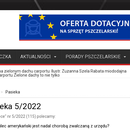
ECZKA
AKTUALNOŚCI
PORADY PSZCZELARSKIE
towej
zczoły, cz. 4.
of. Jerzym Woyke
resujący produkt pszczeli
a zielonym dachu carportu
towej
ele, brzoskwinie i migdały jako pożytek dla
– rośliny cenione przez pszczelarzy, choć mniej
miododajne, potencjalny zamiennik grochodrzewu
– najwydajniejsza roślina pożytkowa lasów Polski
ipiec-sierpień 2026)
Knappem
cych matki pszczele, pakiety, odkłady (lipiec-sierpień 2026)
odstawowe informacje o kontroli działalności pasiecznej,
odstawowe informacje o kontroli działalności pasiecznej,
: Ilustr. Zuzanna Szela Rabata miododajna
rportu Zielone dachy to nie tylko
Pasieka
ieka 5/2022
ce" nr 5/2022 (115) polecamy:
ilec amerykański jest nadal chorobą zwalczaną z urzędu?