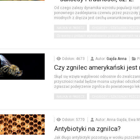
Od czego zależy dynamika wzrostu populacji rozt
ponownego zasklepiania czerwiu przez pszczoły j
miodnych z dręcza jest cechą uwarunkowaną ge
NAUKA W PASIECE
CHOROBY I SZKODNIKI PSZCZ
Co wiemy o próbach wyhodowania pszczół opornych na w
Odsłon: 4673
Autor:
Gajda Anna
P
Czy zgnilec amerykański jest
Skąd się wzięła wątpliwość odnośnie do zwalczani
przyszłości nadal będzie można uzyskać odszkod
zgłaszać podejrzenie zgnilca do powiatowego leka
NAUKA W PASIECE
CHOROBY I SZKODNIKI PSZCZ
Odsłon: 5770
Autor: Anna Gajda, Ewa M
Antybiotyki na zgnilca?
Jak długo antybiotyki pozostają w wosku pszcze