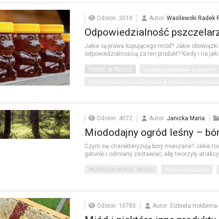
Odsłon: 3018
Autor:
Wasilewski Radek 
Odpowiedzialność pszczela
Jakie są prawa kupującego miód? Jakie obowiązk
odpowiedzialnością za ten produkt? Kiedy i na j
PRAWO W PASIECE
Sprzedaż produktów pszczelich
Odpowiedzialność pszczelarza w związku ze sprzedażą 
Odsłon: 4072
Autor:
Janicka Maria
Miododajny ogród leśny – bó
Czym się charakteryzują bory mieszane? Jakie ro
gatunki i odmiany zestawiać, aby tworzyły atrakc
PRZYRODA WOKÓŁ PASIEKI
Rośliny miododajne
Odsłon: 10785
Autor: Elżbieta Hołderna