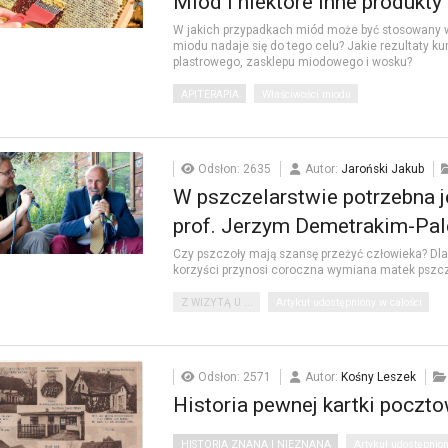
Miód i niektóre inne produkty
W jakich przypadkach miód może być stosowany w
miodu nadaje się do tego celu? Jakie rezultaty 
plastrowego, zasklepu miodowego i wosku?
APITERAPIA
Właściwości miodu
Odsłon: 2635
Autor:
Jaroński Jakub
W pszczelarstwie potrzebna j
prof. Jerzym Demetrakim-Pa
Czy pszczoły mają szansę przeżyć człowieka? Dla
korzyści przynosi coroczna wymiana matek pszcz
Z WIZYTĄ U ...
Artykuł udostępniony w całości
Odsłon: 2571
Autor:
Kośny Leszek
Historia pewnej kartki poczto
HISTORIA ZNANA I NIEZNANA
Artykuł udostępnion