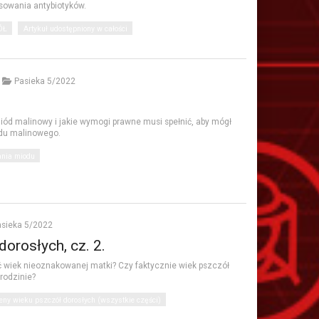
sowania antybiotyków.
ÓŁ
Artykuł udostępniony w całości
Pasieka 5/2022
ód malinowy i jakie wymogi prawne musi spełnić, aby mógł
odu malinowego.
nia miodu
sieka 5/2022
orosłych, cz. 2.
ć wiek nieoznakowanej matki? Czy faktycznie wiek pszczół
rodzinie?
eny wieku pszczół dorosłych (wszystkie części)