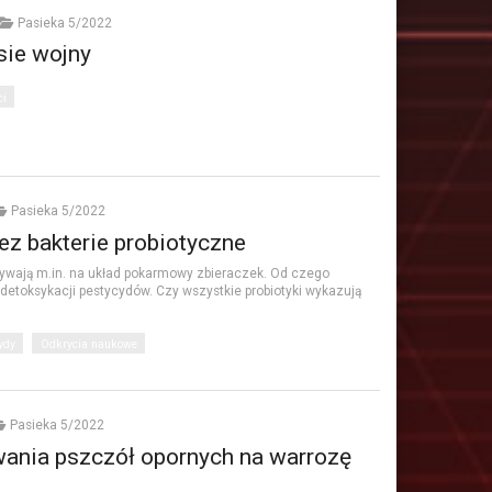
Pasieka 5/2022
sie wojny
ci
Pasieka 5/2022
z bakterie probiotyczne
pływają m.in. na układ pokarmowy zbieraczek. Od czego
 detoksykacji pestycydów. Czy wszystkie probiotyki wykazują
ydy
Odkrycia naukowe
Pasieka 5/2022
ania pszczół opornych na warrozę