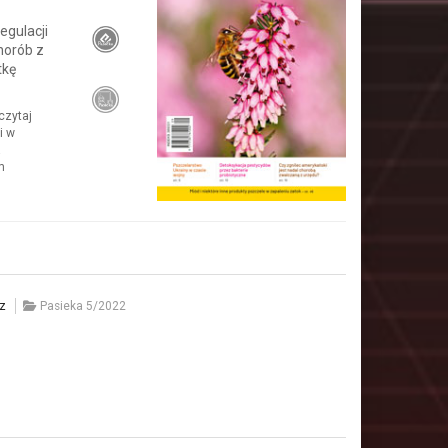
egulacji
horób z
tkę
 czytaj
i w
a
m
z
Pasieka 5/2022