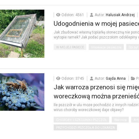
Odsłon: 4561
Autor:
Halusiak Andrzej
Udogodnienia w mojej pasiece
Jak zbudować własną topiarkę słoneczną nie pon
wytopie ramek? Jak podać pszczołom odsklepiny 
W MOJEJ PASIECE
innowacje pasieczne
Sprzęt
Odsłon: 3745
Autor:
Gajda Anna
P
Jak warroza przenosi się mi
woreczkową można przenieść
Ile pszczół w ulu może pochodzić z innych rodzin? 
wirus choroby woreczkowej daje objawy?
CHOROBY I SZKODNIKI PSZCZÓŁ
Warroza
Art
PRZYCHODZI PSZCZOŁA DO LEKARZA