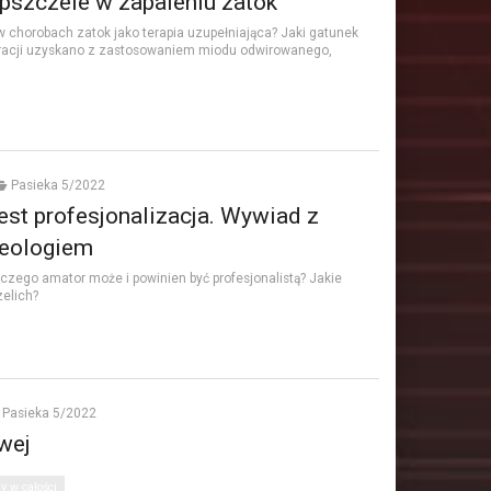
 pszczele w zapaleniu zatok
 chorobach zatok jako terapia uzupełniająca? Jaki gatunek
kuracji uzyskano z zastosowaniem miodu odwirowanego,
Pasieka 5/2022
est profesjonalizacja. Wywiad z
leologiem
czego amator może i powinien być profesjonalistą? Jakie
elich?
Pasieka 5/2022
wej
y w całości