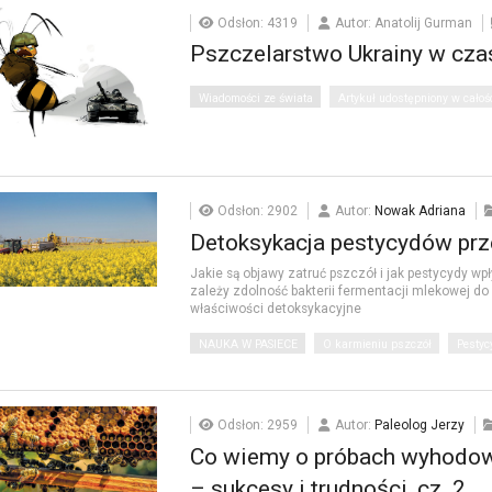
Odsłon: 4319
Autor: Anatolij Gurman
Pszczelarstwo Ukrainy w cza
Wiadomości ze świata
Artykuł udostępniony w całoś
Odsłon: 2902
Autor:
Nowak Adriana
Detoksykacja pestycydów prze
Jakie są objawy zatruć pszczół i jak pestycydy w
zależy zdolność bakterii fermentacji mlekowej do
właściwości detoksykacyjne
NAUKA W PASIECE
O karmieniu pszczół
Pestyc
Odsłon: 2959
Autor:
Paleolog Jerzy
Co wiemy o próbach wyhodow
– sukcesy i trudności, cz. 2.