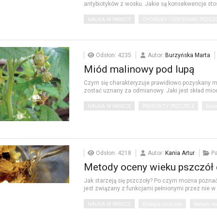
antybiotyków z wosku. Jakie są konsekwencje sto
NAUKA W PASIECE
CHOROBY I SZKODNIKI PSZCZ
Odsłon: 4235
Autor:
Burzyńska Marta
Miód malinowy pod lupą
Czym się charakteryzuje prawidłowo pozyskany mi
zostać uznany za odmianowy. Jaki jest skład mi
NAUKA W PASIECE
PRODUKTY PSZCZELE
Bada
Odsłon: 4218
Autor:
Kania Artur
Pa
Metody oceny wieku pszczół d
Jak starzeją się pszczoły? Po czym można pozna
jest związany z funkcjami pełnionymi przez nie w 
NAUKA W PASIECE
Biologia pszczoły
Metody oc