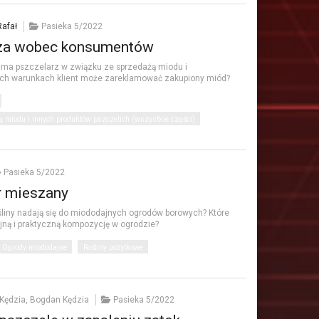
Rafał
Pasieka 5/2022
rza wobec konsumentów
i ma pszczelarz w związku ze sprzedażą miodu i
akich warunkach klient może zareklamować zakupiony miód?
miodu i innych produktów pszczelich (wszystkie części)
Pasieka 5/2022
r mieszany
śliny nadają się do miododajnych ogrodów borowych? Które
yjną i praktyczną kompozycję w ogrodzie?
Ogrody miododajne
Rośliny pożytkowe
-Kędzia, Bogdan Kędzia
Pasieka 5/2022