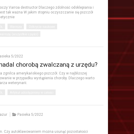
oczy Varroa destructor Dlaczego zdolność odsklepiania i
est tak ważna W jakim stopniu oczyszczanie się pszczół
netycznie
ÓŁ
Warroza
Odkrycia naukowe
arrozę (wszystkie części)
asieka 5/2022
 nadal chorobą zwalczaną z urzędu?
a zgnilca amerykańskiego pszczół. Czy w najbliższej
owanie w przypadku wystąpienia choroby. Dlaczego warto
rza weterynarii.
ÓŁ
Artykuł udostępniony w całości
azur
Pasieka 5/2022
lim. Czy autoklawowaniem można usunąć pozostałości