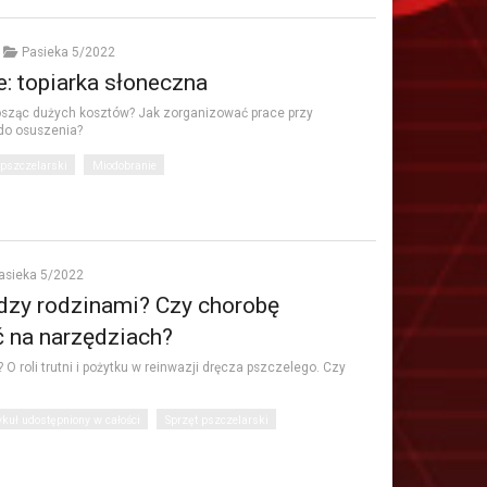
Pasieka 5/2022
: topiarka słoneczna
osząc dużych kosztów? Jak zorganizować prace przy
do osuszenia?
 pszczelarski
Miodobranie
asieka 5/2022
ędzy rodzinami? Czy chorobę
 na narzędziach?
O roli trutni i pożytku w reinwazji dręcza pszczelego. Czy
ykuł udostępniony w całości
Sprzęt pszczelarski