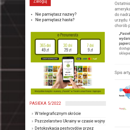
Ostatni
ameryka
Nie pamiętasz nazwy?
do nadrz
Nie pamiętasz hasła?
urzędu. 
chorób p
„Pasie
wydani
papier
dostęp
sklepie
Spis art
PASIEKA 5/2022
W telegraficznym skrócie
Pszczelarstwo Ukrainy w czasie wojny
Detoksykacja pestycydów przez