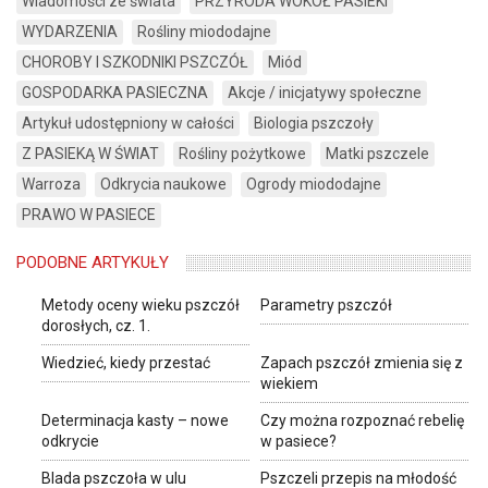
Wiadomości ze świata
PRZYRODA WOKÓŁ PASIEKI
WYDARZENIA
Rośliny miododajne
CHOROBY I SZKODNIKI PSZCZÓŁ
Miód
GOSPODARKA PASIECZNA
Akcje / inicjatywy społeczne
Artykuł udostępniony w całości
Biologia pszczoły
Z PASIEKĄ W ŚWIAT
Rośliny pożytkowe
Matki pszczele
Warroza
Odkrycia naukowe
Ogrody miododajne
PRAWO W PASIECE
PODOBNE ARTYKUŁY
Metody oceny wieku pszczół
Parametry pszczół
dorosłych, cz. 1.
Wiedzieć, kiedy przestać
Zapach pszczół zmienia się z
wiekiem
Determinacja kasty – nowe
Czy można rozpoznać rebelię
odkrycie
w pasiece?
Blada pszczoła w ulu
Pszczeli przepis na młodość