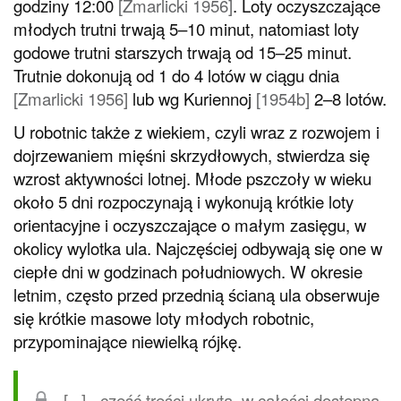
godziny 12:00
[Zmarlicki 1956]
. Loty oczyszczające
młodych trutni trwają 5–10 minut, natomiast loty
godowe trutni starszych trwają od 15–25 minut.
Trutnie dokonują od 1 do 4 lotów w ciągu dnia
[Zmarlicki 1956]
lub wg Kuriennoj
[1954b]
2–8 lotów.
U robotnic także z wiekiem, czyli wraz z rozwojem i
dojrzewaniem mięśni skrzydłowych, stwierdza się
wzrost aktywności lotnej. Młode pszczoły w wieku
około 5 dni rozpoczynają i wykonują krótkie loty
orientacyjne i oczyszczające o małym zasięgu, w
okolicy wylotka ula. Najczęściej odbywają się one w
ciepłe dni w godzinach południowych. W okresie
letnim, często przed przednią ścianą ula obserwuje
się krótkie masowe loty młodych robotnic,
przypominające niewielką rójkę.
[...] - część treści ukryta, w całości dostępna