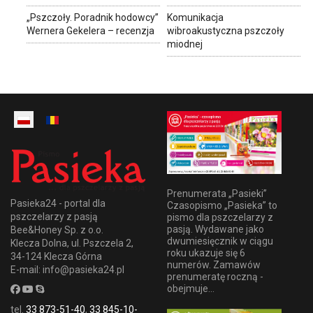
„Pszczoły. Poradnik hodowcy”
Komunikacja
Wernera Gekelera – recenzja
wibroakustyczna pszczoły
miodnej
Prenumerata „Pasieki”
Pasieka24 - portal dla
Czasopismo „Pasieka” to
pszczelarzy z pasją
pismo dla pszczelarzy z
pasją. Wydawane jako
Bee&Honey Sp. z o.o.
dwumiesięcznik w ciągu
Klecza Dolna, ul. Pszczela 2,
roku ukazuje się 6
34-124 Klecza Górna
numerów. Zamawów
E-mail: info@pasieka24.pl
prenumeratę roczną -
obejmuje...
tel.
33 873-51-40
,
33 845-10-