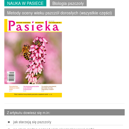
NAUKA W PASIECE
Biologia pszczoły
Metody oceny wieku pszczół dorosłych (wszystkie części)
Z artykułu dowiesz się m.in:
jak starzeją się pszczoły