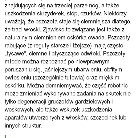
znajdujących się na trzeciej parze nóg, a także
uszkodzenia skrzydełek, stóp, czułków. Niektórzy
uważają, że pszczoła staje się ciemniejsza dlatego,
że traci włoski. Zjawisko to związane jest także z
naturalnym ciemnieniem oskórka owada. Pszczoły
rabujące (z reguły starsze i lżejsze) mają często
„łysawe”, ciemne i błyszczące odwłoki. Pszczoły
młode można rozpoznać po niewprawnym
poruszaniu się, jaśniejszym ubarwieniu, obfitym
owłosieniu (szczególnie tułowia) oraz miękkim
oskórku. Można domniemywać, że część robotnic
może zmieniać wykonywane zadania na skutek nie
tylko degeneracji gruczołów gardzielowych i
woskowych, ale także wskutek uszkodzenia
aparatów utworzonych z włosków, szczecinek lub
innych struktur.