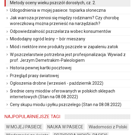
Metody oceny wieku pszczół dorosłych, cz. 2.
Udogodnienia w mojej pasiece: topiarka słoneczna
Jak warroza przenosi się między rodzinami? Czy chorobę
woreczkową można przenieść na narzędziach?
Odpowiedzialność pszczelarza wobec konsumentów
Miododajny ogród leśny – bór mieszany
Miód i niektóre inne produkty pszczele w zapaleniu zatok
W pszczelarstwie potrzebna jest profesjonalizacja. Wywiad z
prof. Jerzym Demetrakim-Paleologiem
Historia pewnej kartki pocztowej
Przegląd prasy światowej
Ogłoszenia drobne (wrzesień - październik 2022)
Średnie ceny miodów oferowanych w polskich sklepach
internetowych (Stan na 08.08.2022)
Ceny skupu miodu i pyłku pszczelego (Stan na 08.08.2022)
NAJPOPULARNIEJSZE TAGI
W MOJEJ PASIECE
NAUKA W PASIECE
Wiadomości z Polski