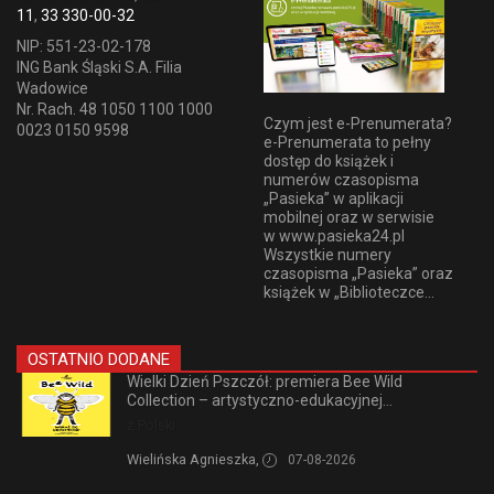
11
,
33 330-00-32
NIP: 551-23-02-178
ING Bank Śląski S.A. Filia
Wadowice
Nr. Rach. 48 1050 1100 1000
Czym jest e-Prenumerata?
0023 0150 9598
e-Prenumerata to pełny
dostęp do książek i
numerów czasopisma
„Pasieka” w aplikacji
mobilnej oraz w serwisie
w www.pasieka24.pl
Wszystkie numery
czasopisma „Pasieka” oraz
książek w „Biblioteczce...
OSTATNIO DODANE
Wielki Dzień Pszczół: premiera Bee Wild
Collection – artystyczno-edukacyjnej...
z Polski
Wielińska Agnieszka,
07-08-2026