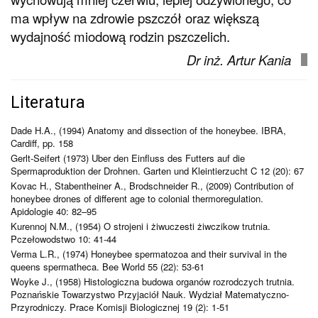
ma wpływ na zdrowie pszczół oraz większą
wydajność miodową rodzin pszczelich.
Dr inż. Artur Kania
Literatura
Dade H.A., (1994) Anatomy and dissection of the honeybee. IBRA,
Cardiff, pp. 158
Gerlt-Seifert (1973) Uber den Einfluss des Futters auf die
Spermaproduktion der Drohnen. Garten und Kleintierzucht C 12 (20): 67
Kovac H., Stabentheiner A., Brodschneider R., (2009) Contribution of
honeybee drones of different age to colonial thermoregulation.
Apidologie 40: 82–95
Kurennoj N.M., (1954) O strojeni i żiwuczesti żiwczikow trutnia.
Pczełowodstwo 10: 41-44
Verma L.R., (1974) Honeybee spermatozoa and their survival in the
queens spermatheca. Bee World 55 (22): 53-61
Woyke J., (1958) Histologiczna budowa organów rozrodczych trutnia.
Poznańskie Towarzystwo Przyjaciół Nauk. Wydział Matematyczno-
Przyrodniczy. Prace Komisji Biologicznej 19 (2): 1-51