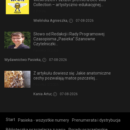
Collection – artystyczno-edukacyjnej...
z Polski
Wielińska Agnieszka,
07-08-2026
Słowo od Redakcji i Rady Programowej
Czasopisma „Pasieka” Szanowne
Czytelniczki...
Pasieka 5/2026
Wydawnictwo Pasieka,
07-08-2026
Z artykułu dowiesz się: Jakie anatomiczne
cechy pozwalają matce pszczelej...
Pasieka 5/2026
Kania Artur,
07-08-2026
Start
Pasieka - wszystkie numery
Prenumerata i dystrybucja
Biblioteczka pszczelarza z pasją
Porady pszczelarskie