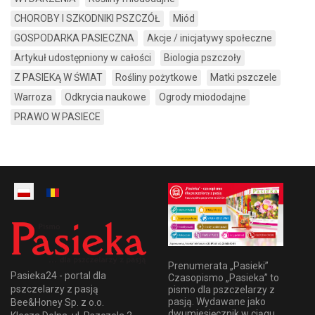
CHOROBY I SZKODNIKI PSZCZÓŁ
Miód
GOSPODARKA PASIECZNA
Akcje / inicjatywy społeczne
Artykuł udostępniony w całości
Biologia pszczoły
Z PASIEKĄ W ŚWIAT
Rośliny pożytkowe
Matki pszczele
Warroza
Odkrycia naukowe
Ogrody miododajne
PRAWO W PASIECE
Prenumerata „Pasieki”
Pasieka24 - portal dla
Czasopismo „Pasieka” to
pszczelarzy z pasją
pismo dla pszczelarzy z
pasją. Wydawane jako
Bee&Honey Sp. z o.o.
dwumiesięcznik w ciągu