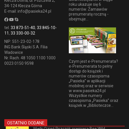
Klecza Dolna, ul. Pszczela 2,
roku ukazuje się 6
34-124 Klecza Górna
numerów. Zamawów
E-mail: info@pasieka24.pl
prenumeratę roczną -
obejmuje...
tel.
33 873-51-40
,
33 845-10-
11
,
33 330-00-32
NIP: 551-23-02-178
ING Bank Śląski S.A. Filia
Wadowice
Nr. Rach. 48 1050 1100 1000
Czym jest e-Prenumerata?
0023 0150 9598
e-Prenumerata to pełny
dostęp do książek i
numerów czasopisma
„Pasieka” w aplikacji
mobilnej oraz w serwisie
w www.pasieka24.pl
Wszystkie numery
czasopisma „Pasieka” oraz
książek w „Biblioteczce...
OSTATNIO DODANE
Wielki Dzień Pszczół: premiera Bee Wild