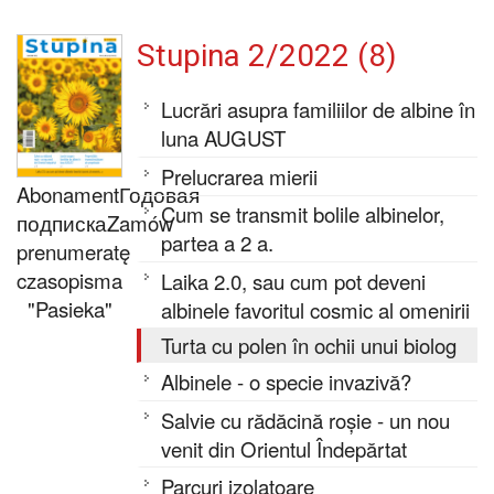
Stupina 2/2022 (8)
Lucrări asupra familiilor de albine în
luna AUGUST
Prelucrarea mierii
Abonament
Годовая
Cum se transmit bolile albinelor,
подписка
Zamów
partea a 2 a.
prenumeratę
czasopisma
Laika 2.0, sau cum pot deveni
"Pasieka"
albinele favoritul cosmic al omenirii
Turta cu polen în ochii unui biolog
Albinele - o specie invazivă?
Salvie cu rădăcină roșie - un nou
venit din Orientul Îndepărtat
Parcuri izolatoare