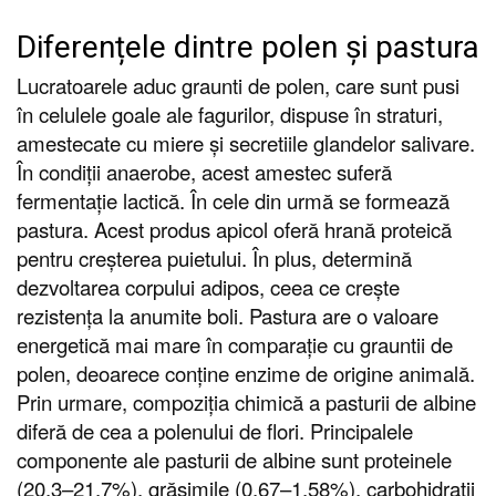
Diferențele dintre polen și pastura
Lucratoarele aduc graunti de polen, care sunt pusi
în celulele goale ale fagurilor, dispuse în straturi,
amestecate cu miere și secretiile glandelor salivare.
În condiții anaerobe, acest amestec suferă
fermentație lactică. În cele din urmă se formează
pastura. Acest produs apicol oferă hrană proteică
pentru creșterea puietului. În plus, determină
dezvoltarea corpului adipos, ceea ce crește
rezistența la anumite boli. Pastura are o valoare
energetică mai mare în comparație cu grauntii de
polen, deoarece conține enzime de origine animală.
Prin urmare, compoziția chimică a pasturii de albine
diferă de cea a polenului de flori. Principalele
componente ale pasturii de albine sunt proteinele
(20,3–21,7%), grăsimile (0,67–1,58%), carbohidrații