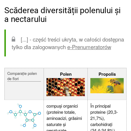
Scăderea diversității polenului și
a nectarului
[...] - część treści ukryta, w całości dostępna
tylko dla zalogowanych
e-Prenumeratorów
Comparaţie polen
Polen
Propolis
de flori
compuși organici
În principal
(proteine totale,
proteine (20,3-
aminoacizi, grăsimi
21,7%),
saturate și
carbohidrați
nesaturate,
(24,4-34,8%),