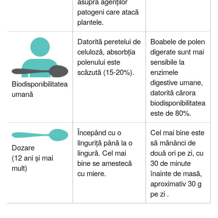
asupra agenților
patogeni care atacă
plantele.
Datorită peretelui de
Boabele de polen
celuloză, absorbția
digerate sunt mai
polenului este
sensibile la
scăzută (15-20%).
enzimele
digestive umane,
Biodisponibilitatea
datorită cărora
umană
biodisponibilitatea
este de 80%.
Începând cu o
Cel mai bine este
linguriță până la o
să mănânci de
Dozare
lingură. Cel mai
două ori pe zi, cu
(12 ani și mai
bine se amestecă
30 de minute
mult)
cu miere.
înainte de masă,
aproximativ 30 g
pe zi .