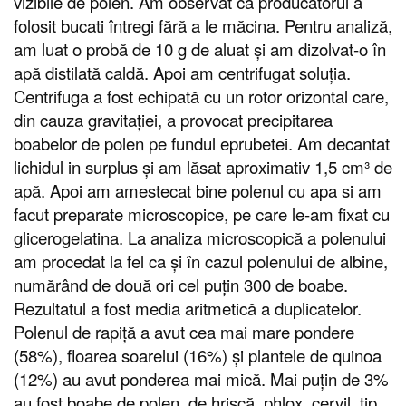
vizibile de polen. Am observat că producătorul a
folosit bucati întregi fără a le măcina. Pentru analiză,
am luat o probă de 10 g de aluat și am dizolvat-o în
apă distilată caldă. Apoi am centrifugat soluția.
Centrifuga a fost echipată cu un rotor orizontal care,
din cauza gravitației, a provocat precipitarea
boabelor de polen pe fundul eprubetei. Am decantat
lichidul in surplus și am lăsat aproximativ 1,5 cm³ de
apă. Apoi am amestecat bine polenul cu apa si am
facut preparate microscopice, pe care le-am fixat cu
glicerogelatina. La analiza microscopică a polenului
am procedat la fel ca și în cazul polenului de albine,
numărând de două ori cel puțin 300 de boabe.
Rezultatul a fost media aritmetică a duplicatelor.
Polenul de rapiță a avut cea mai mare pondere
(58%), floarea soarelui (16%) și plantele de quinoa
(12%) au avut ponderea mai mică. Mai puțin de 3%
au fost boabe de polen, de hrișcă, phlox, cervil, tip