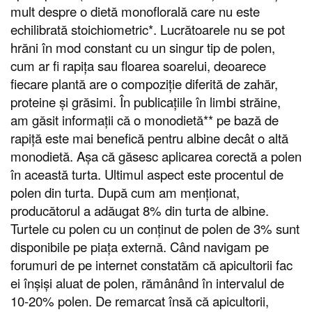
mult despre o dietă monoflorală care nu este
echilibrată stoichiometric
*
. Lucrătoarele nu se pot
hrăni în mod constant cu un singur tip de polen,
cum ar fi rapița sau floarea soarelui, deoarece
fiecare plantă are o compoziție diferită de zahăr,
proteine și grăsimi. În publicațiile în limbi străine,
am găsit informații că o monodietă
**
pe bază de
rapiță este mai benefică pentru albine decât o altă
monodietă. Așa că găsesc aplicarea corectă a polen
în această turta. Ultimul aspect este procentul de
polen din turta. După cum am menționat,
producătorul a adăugat 8% din turta de albine.
Turtele cu polen cu un conținut de polen de 3% sunt
disponibile pe piața externă. Când navigam pe
forumuri de pe internet constatăm că apicultorii fac
ei înșiși aluat de polen, rămânând în intervalul de
10-20% polen. De remarcat însă că apicultorii,