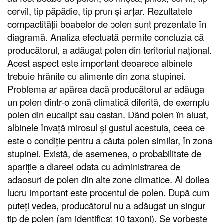
cervil, tip păpădie, tip prun și arțar. Rezultatele
compactității boabelor de polen sunt prezentate în
diagramă. Analiza efectuată permite concluzia că
producătorul, a adăugat polen din teritoriul național.
Acest aspect este important deoarece albinele
trebuie hrănite cu alimente din zona stupinei.
Problema ar apărea dacă producătorul ar adăuga
un polen dintr-o zonă climatică diferită, de exemplu
polen din eucalipt sau castan. Dând polen în aluat,
albinele învață mirosul și gustul acestuia, ceea ce
este o condiție pentru a căuta polen similar, în zona
stupinei. Există, de asemenea, o probabilitate de
apariție a diareei odata cu administrarea de
adaosuri de polen din alte zone climatice. Al doilea
lucru important este procentul de polen. După cum
puteți vedea, producătorul nu a adăugat un singur
tip de polen (am identificat 10 taxoni). Se vorbește