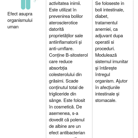
activitatea inimii.
Se foloseste in
Este utilizat în
boli intestinale,
Efect asupra
prevenirea bolilor
diabet,
organismului
aterosclerotice
tratamentul
uman
datorită
anemiei, ca
proprietăților sale
adjuvant dupa
antiinflamatorii și
operatii si
anti-umflare.
proceduri.
Conține B-sitosterol
Modulează
care reduce
sistemul imunitar
absorbția
și întărește
colesterolului din
întregul
grăsimi. Scade
organism. Ajutor
conținutul total de
în afecțiunile
trigliceride din
intestinale și
sânge. Este folosit
stomacale.
în cosmetică. De
asemenea, s-a
dovedit că polenul
de albine are un
efect antibacterian