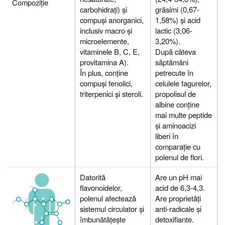
Compoziţie
carbohidrați) și
grăsimi (0,67-
compuși anorganici,
1,58%) și acid
inclusiv macro și
lactic (3,06-
microelemente,
3,20%).
vitaminele B, C, E,
După câteva
provitamina A).
săptămâni
În plus, conține
petrecute în
compuși fenolici,
celulele fagurelor,
triterpenici și steroli.
propolisul de
albine conține
mai multe peptide
și aminoacizi
liberi în
comparație cu
polenul de flori.
Datorită
Are un pH mai
flavonoidelor,
acid de 6,3-4,3.
polenul afectează
Are proprietăți
sistemul circulator și
anti-radicale și
îmbunătățește
detoxifiante.