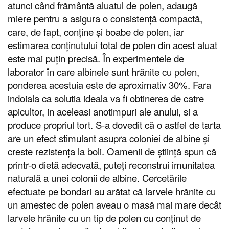
atunci când frământă aluatul de polen, adaugă
miere pentru a asigura o consistență compactă,
care, de fapt, conține și boabe de polen, iar
estimarea conținutului total de polen din acest aluat
este mai puțin precisă. În experimentele de
laborator în care albinele sunt hrănite cu polen,
ponderea acestuia este de aproximativ 30%. Fara
indoiala ca solutia ideala va fi obtinerea de catre
apicultor, in aceleasi anotimpuri ale anului, si a
produce propriul tort. S-a dovedit că o astfel de tarta
are un efect stimulant asupra coloniei de albine și
creste rezistența la boli. Oamenii de știință spun că
printr-o dietă adecvată, puteți reconstrui imunitatea
naturală a unei colonii de albine. Cercetările
efectuate pe bondari au arătat că larvele hrănite cu
un amestec de polen aveau o masă mai mare decât
larvele hrănite cu un tip de polen cu conținut de