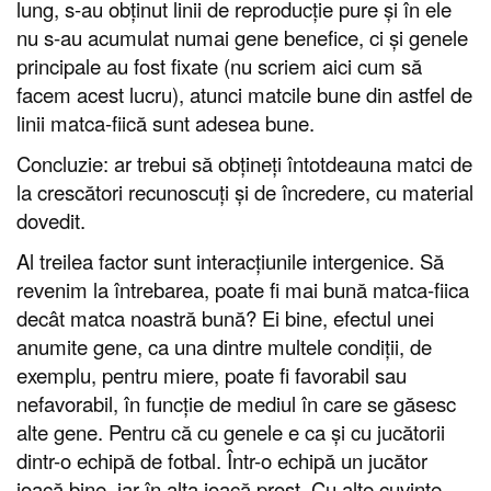
lung, s-au obținut linii de reproducție pure și în ele
nu s-au acumulat numai gene benefice, ci și genele
principale au fost fixate (nu scriem aici cum să
facem acest lucru), atunci matcile bune din astfel de
linii matca-fiică sunt adesea bune.
Concluzie: ar trebui să obțineți întotdeauna matci de
la crescători recunoscuți și de încredere, cu material
dovedit.
Al treilea factor sunt interacțiunile intergenice. Să
revenim la întrebarea, poate fi mai bună matca-fiica
decât matca noastră bună? Ei bine, efectul unei
anumite gene, ca una dintre multele condiții, de
exemplu, pentru miere, poate fi favorabil sau
nefavorabil, în funcție de mediul în care se găsesc
alte gene. Pentru că cu genele e ca și cu jucătorii
dintr-o echipă de fotbal. Într-o echipă un jucător
joacă bine, iar în alta joacă prost. Cu alte cuvinte,