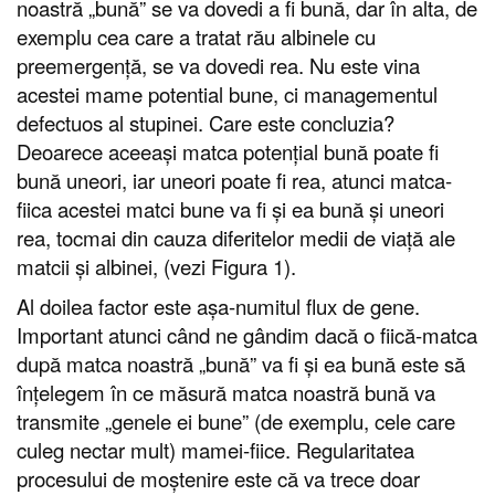
noastră „bună” se va dovedi a fi bună, dar în alta, de
exemplu cea care a tratat rău albinele cu
preemergență, se va dovedi rea. Nu este vina
acestei mame potential bune, ci managementul
defectuos al stupinei. Care este concluzia?
Deoarece aceeași matca potențial bună poate fi
bună uneori, iar uneori poate fi rea, atunci matca-
fiica acestei matci bune va fi și ea bună și uneori
rea, tocmai din cauza diferitelor medii de viață ale
matcii și albinei, (vezi Figura 1).
Al doilea factor este așa-numitul flux de gene.
Important atunci când ne gândim dacă o fiică-matca
după matca noastră „bună” va fi și ea bună este să
înțelegem în ce măsură matca noastră bună va
transmite „genele ei bune” (de exemplu, cele care
culeg nectar mult) mamei-fiice. Regularitatea
procesului de moștenire este că va trece doar