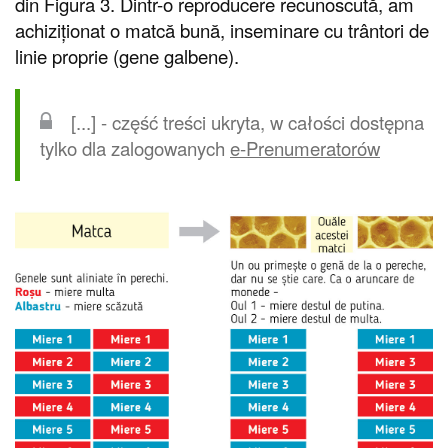
din Figura 3. Dintr-o reproducere recunoscută, am
achiziționat o matcă bună, inseminare cu trântori de
linie proprie (gene galbene).
[...] - część treści ukryta, w całości dostępna
tylko dla zalogowanych
e-Prenumeratorów