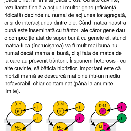
rezultanta finală a acțiunii multor gene (eficiență
ridicată) depinde nu numai de acțiunea lor agregată,
ci și de interacțiunea dintre ele. Când matca noastră
bună este inseminată cu trântori ale căror gene dau
o compoziție atât de super bună cu genele ei, atunci
matca-fiica (încrucișarea) va fi mult mai bună nu
numai decât mama ei bună, ci și fata de matca de
la care au provenit trântorii. Îi spunem heterosis - cu
alte cuvinte, sălbăticia hibrizilor. Important este că
hibrizii mamă se descurcă mai bine într-un mediu
nefavorabil, chiar contaminat (până la anumite
limite).