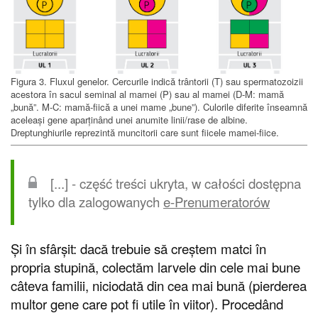
Figura 3. Fluxul genelor. Cercurile indică trântorii (T) sau spermatozoizii
acestora în sacul seminal al mamei (P) sau al mamei (D-M: mamă
„bună”. M-C: mamă-fiică a unei mame „bune”). Culorile diferite înseamnă
aceleași gene aparținând unei anumite linii/rase de albine.
Dreptunghiurile reprezintă muncitorii care sunt fiicele mamei-fiice.
[...] - część treści ukryta, w całości dostępna
tylko dla zalogowanych
e-Prenumeratorów
Și în sfârșit: dacă trebuie să creștem matci în
propria stupină, colectăm larvele din cele mai bune
câteva familii, niciodată din cea mai bună (pierderea
multor gene care pot fi utile în viitor). Procedând