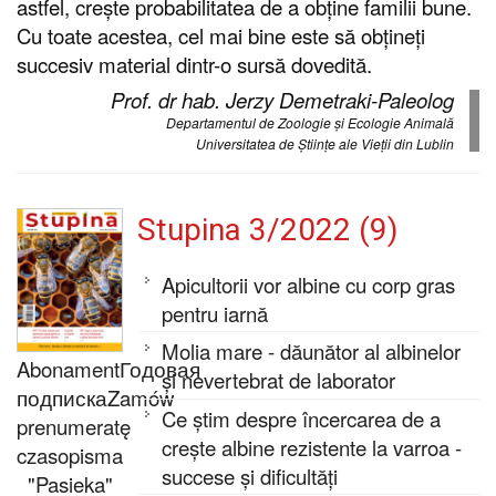
astfel, crește probabilitatea de a obține familii bune.
Cu toate acestea, cel mai bine este să obțineți
succesiv material dintr-o sursă dovedită.
Prof. dr hab. Jerzy Demetraki-Paleolog
Departamentul de Zoologie și Ecologie Animală
Universitatea de Științe ale Vieții din Lublin
Stupina 3/2022 (9)
Apicultorii vor albine cu corp gras
pentru iarnă
Molia mare - dăunător al albinelor
Abonament
Годовая
și nevertebrat de laborator
подписка
Zamów
Ce știm despre încercarea de a
prenumeratę
crește albine rezistente la varroa -
czasopisma
succese și dificultăți
"Pasieka"