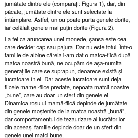
jumătate dintre ele (comparați: Figura 1), dar, din
păcate, jumătate dintre ele sunt selectate la
întâmplare. Astfel, un ou poate purta genele dorite,
iar celălalt genele mai puțin dorite (Figura 2).
La fel ca aruncarea unei monede, șansa este cea
care decide: cap sau pajura. Dar nu este totul. Într-o
familie de albine căreia i-am dat o matca-fiică după
matca noastră bună, ne ocupăm de așa-numita
generațiile care se suprapun, deoarece există și
lucratoare în el. Dar aceste lucratoare sunt deja
fiicele mamei-fiice predate, nepoata matcii noastre
„bune”, care au doar un sfert din genele ei.
Dinamica roșului mamă-fiică depinde de jumătate
din genele moștenite de la matca noastră „bună”,
dar comportamentul de tezaurizare al lucrătorilor
din aceeași familie depinde doar de un sfert din
genele unei matci bune.