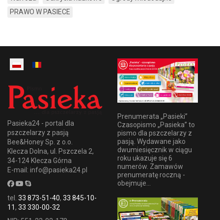
PRAWO W PASIECE
Prenumerata „Pasieki”
Pasieka24 - portal dla
Czasopismo „Pasieka” to
pszczelarzy z pasją
pismo dla pszczelarzy z
pasją. Wydawane jako
Bee&Honey Sp. z o.o.
dwumiesięcznik w ciągu
Klecza Dolna, ul. Pszczela 2,
roku ukazuje się 6
34-124 Klecza Górna
numerów. Zamawów
E-mail: info@pasieka24.pl
prenumeratę roczną -
obejmuje...
tel.
33 873-51-40
,
33 845-10-
11
,
33 330-00-32