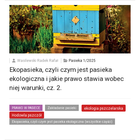
Wasilewski Radek Rafał
Pasieka 1/2025
Ekopasieka, czyli czym jest pasieka
ekologiczna i jakie prawo stawia wobec
niej warunki, cz. 2.
PRAWO W PASIECE
Zakładanie pasieki
ekologia pszczelarska
Hodowla pszczół
Ekopasieka, czyli czym jest pasieka ekologiczna (wszystkie części)