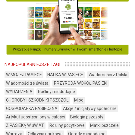
NAJPOPULARNIEJSZE TAGI
W MOJEJ PASIECE
NAUKA W PASIECE
Wiadomości z Polski
Wiadomości ze świata
PRZYRODA WOKÓŁ PASIEKI
WYDARZENIA
Rośliny miododajne
CHOROBY I SZKODNIKI PSZCZÓŁ
Miód
GOSPODARKA PASIECZNA
Akcje / inicjatywy społeczne
Artykuł udostępniony w całości
Biologia pszczoły
Z PASIEKĄ W ŚWIAT
Rośliny pożytkowe
Matki pszczele
Warroza
Odkrycia naukowe
Ogrody miododajne