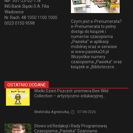
NIP: 551-23-02-178
ING Bank Śląski S.A. Filia
Wadowice
Nr. Rach. 48 1050 1100 1000
Czym jest e-Prenumerata?
0023 0150 9598
e-Prenumerata to pełny
dostęp do książek i
numerów czasopisma
„Pasieka” w aplikacji
mobilnej oraz w serwisie
w www.pasieka24.pl
Wszystkie numery
czasopisma „Pasieka” oraz
książek w „Biblioteczce...
OSTATNIO DODANE
Wielki Dzień Pszczół: premiera Bee Wild
Collection – artystyczno-edukacyjnej...
z Polski
Wielińska Agnieszka,
07-08-2026
Słowo od Redakcji i Rady Programowej
Czasopisma „Pasieka” Szanowne