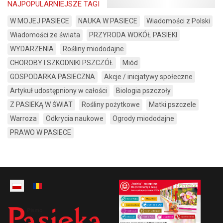
NAJPOPULARNIEJSZE TAGI
W MOJEJ PASIECE
NAUKA W PASIECE
Wiadomości z Polski
Wiadomości ze świata
PRZYRODA WOKÓŁ PASIEKI
WYDARZENIA
Rośliny miododajne
CHOROBY I SZKODNIKI PSZCZÓŁ
Miód
GOSPODARKA PASIECZNA
Akcje / inicjatywy społeczne
Artykuł udostępniony w całości
Biologia pszczoły
Z PASIEKĄ W ŚWIAT
Rośliny pożytkowe
Matki pszczele
Warroza
Odkrycia naukowe
Ogrody miododajne
PRAWO W PASIECE