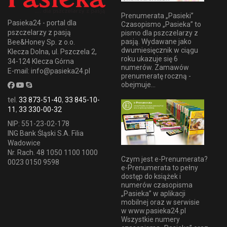
Prenumerata „Pasieki”
Pasieka24 - portal dla
Czasopismo „Pasieka” to
pszczelarzy z pasją
pismo dla pszczelarzy z
pasją. Wydawane jako
Bee&Honey Sp. z o.o.
dwumiesięcznik w ciągu
Klecza Dolna, ul. Pszczela 2,
roku ukazuje się 6
34-124 Klecza Górna
numerów. Zamawów
E-mail: info@pasieka24.pl
prenumeratę roczną -
obejmuje...
tel.
33 873-51-40
,
33 845-10-
11
,
33 330-00-32
NIP: 551-23-02-178
ING Bank Śląski S.A. Filia
Wadowice
Nr. Rach. 48 1050 1100 1000
Czym jest e-Prenumerata?
0023 0150 9598
e-Prenumerata to pełny
dostęp do książek i
numerów czasopisma
„Pasieka” w aplikacji
mobilnej oraz w serwisie
w www.pasieka24.pl
Wszystkie numery