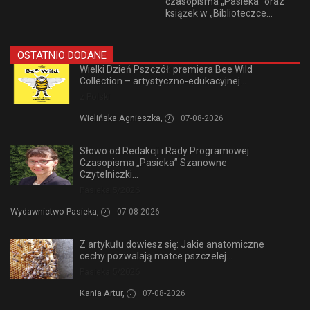
czasopisma „Pasieka” oraz
książek w „Biblioteczce...
OSTATNIO DODANE
Wielki Dzień Pszczół: premiera Bee Wild
Collection – artystyczno-edukacyjnej...
z Polski
Wielińska Agnieszka,
07-08-2026
Słowo od Redakcji i Rady Programowej
Czasopisma „Pasieka” Szanowne
Czytelniczki...
Pasieka 5/2026
Wydawnictwo Pasieka,
07-08-2026
Z artykułu dowiesz się: Jakie anatomiczne
cechy pozwalają matce pszczelej...
Pasieka 5/2026
Kania Artur,
07-08-2026