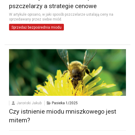
pszczelarzy a strategie cenowe
W artykule opisano, w jaki sposób pszczelarze ustalają ceny na
sprzedawany przez siebie miód.
Sprzedaż bezpośrednia miodu
Jaroński Jakub
Pasieka 1/2025
Czy istnienie miodu mniszkowego jest
mitem?