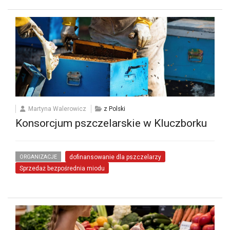
Martyna Walerowicz
z Polski
Konsorcjum pszczelarskie w Kluczborku
ORGANIZACJE
dofinansowanie dla pszczelarzy
Sprzedaż bezpośrednia miodu