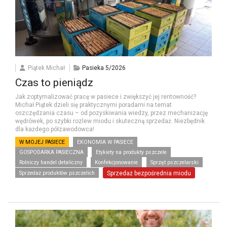
Piątek Michał
Pasieka 5/2026
Czas to pieniądz
Jak zoptymalizować pracę w pasiece i zwiększyć jej rentowność?
Michał Piątek dzieli się praktycznymi poradami na temat
oszczędzania czasu – od pozyskiwania wiedzy, przez mechanizację
wędrówek, po szybki rozlew miodu i skuteczną sprzedaż. Niezbędnik
dla każdego półzawodowca!
W MOJEJ PASIECE
EKONOMIA W PASIECE
GOSPODARKA PASIECZNA
Etykiety na produkty pszczele
Rolniczy handel detaliczny
Konfekcjonowanie
Sprzęt pszczelarski
Sprzedaż produktów pszczelich
Sprzedaż bezpośrednia miodu