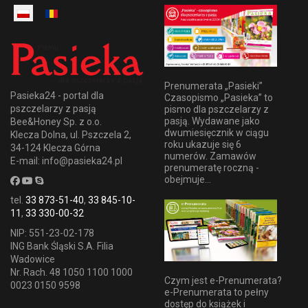
Prenumerata „Pasieki”
Pasieka24 - portal dla
Czasopismo „Pasieka” to
pszczelarzy z pasją
pismo dla pszczelarzy z
pasją. Wydawane jako
Bee&Honey Sp. z o.o.
dwumiesięcznik w ciągu
Klecza Dolna, ul. Pszczela 2,
roku ukazuje się 6
34-124 Klecza Górna
numerów. Zamawów
E-mail: info@pasieka24.pl
prenumeratę roczną -
obejmuje...
tel.
33 873-51-40
,
33 845-10-
11
,
33 330-00-32
NIP: 551-23-02-178
ING Bank Śląski S.A. Filia
Wadowice
Nr. Rach. 48 1050 1100 1000
Czym jest e-Prenumerata?
0023 0150 9598
e-Prenumerata to pełny
dostęp do książek i