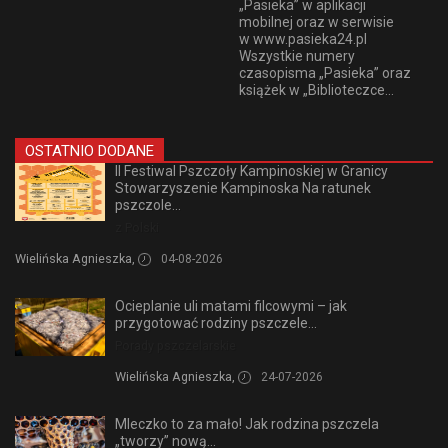
„Pasieka” w aplikacji
mobilnej oraz w serwisie
w www.pasieka24.pl
Wszystkie numery
czasopisma „Pasieka” oraz
książek w „Biblioteczce...
OSTATNIO DODANE
II Festiwal Pszczoły Kampinoskiej w Granicy
Stowarzyszenie Kampinoska Na ratunek
pszczole...
z Polski
Wielińska Agnieszka,
04-08-2026
Ocieplanie uli matami filcowymi – jak
przygotować rodziny pszczele...
Porady pszczelarskie
Wielińska Agnieszka,
24-07-2026
Mleczko to za mało! Jak rodzina pszczela
„tworzy” nową...