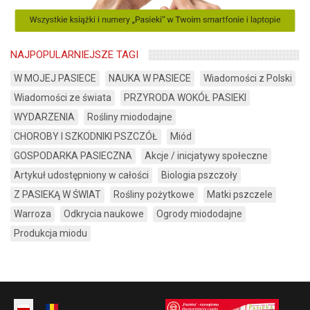
NAJPOPULARNIEJSZE TAGI
W MOJEJ PASIECE
NAUKA W PASIECE
Wiadomości z Polski
Wiadomości ze świata
PRZYRODA WOKÓŁ PASIEKI
WYDARZENIA
Rośliny miododajne
CHOROBY I SZKODNIKI PSZCZÓŁ
Miód
GOSPODARKA PASIECZNA
Akcje / inicjatywy społeczne
Artykuł udostępniony w całości
Biologia pszczoły
Z PASIEKĄ W ŚWIAT
Rośliny pożytkowe
Matki pszczele
Warroza
Odkrycia naukowe
Ogrody miododajne
Produkcja miodu