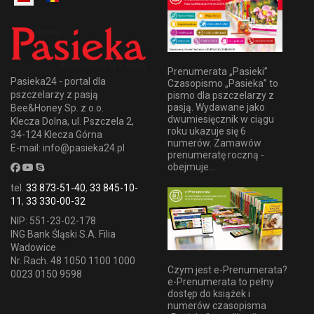
Prenumerata „Pasieki”
Pasieka24 - portal dla
Czasopismo „Pasieka” to
pszczelarzy z pasją
pismo dla pszczelarzy z
pasją. Wydawane jako
Bee&Honey Sp. z o.o.
dwumiesięcznik w ciągu
Klecza Dolna, ul. Pszczela 2,
roku ukazuje się 6
34-124 Klecza Górna
numerów. Zamawów
E-mail: info@pasieka24.pl
prenumeratę roczną -
obejmuje...
tel.
33 873-51-40
,
33 845-10-
11
,
33 330-00-32
NIP: 551-23-02-178
ING Bank Śląski S.A. Filia
Wadowice
Nr. Rach. 48 1050 1100 1000
Czym jest e-Prenumerata?
0023 0150 9598
e-Prenumerata to pełny
dostęp do książek i
numerów czasopisma