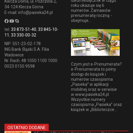
dwumiesięcznik w ciągu
Klecza Dolna, ul. Pszczela 2,
roku ukazuje się 6
34-124 Klecza Górna
numerów. Zamawów
E-mail: info@pasieka24.pl
prenumeratę roczną -
obejmuje...
tel.
33 873-51-40
,
33 845-10-
11
,
33 330-00-32
NIP: 551-23-02-178
ING Bank Śląski S.A. Filia
Wadowice
Nr. Rach. 48 1050 1100 1000
Czym jest e-Prenumerata?
0023 0150 9598
e-Prenumerata to pełny
dostęp do książek i
numerów czasopisma
„Pasieka” w aplikacji
mobilnej oraz w serwisie
w www.pasieka24.pl
Wszystkie numery
czasopisma „Pasieka” oraz
książek w „Biblioteczce...
OSTATNIO DODANE