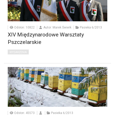
Odsłon: 10822
Autor: Marek Świerk
Pasieka 6/2013
XIV Międzynarodowe Warsztaty
Pszczelarskie
WYDARZENIA
Odsłon: 45573
Pasieka 6/2013