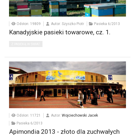
Odsłon: 19809
Autor: Szyszko Piotr
Pasieka 6/2013
Kanadyjskie pasieki towarowe, cz. 1.
Z PASIEKĄ W ŚWIAT
Odsłon: 11721
Autor:
Wojciechowski Jacek
Pasieka 6/2013
Apimondia 2013 - złoto dla zuchwałych