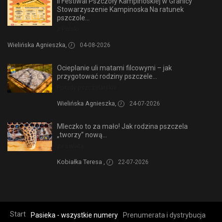
II Festiwal Pszczoły Kampinoskiej w Granicy
Stowarzyszenie Kampinoska Na ratunek
pszczole...
z Polski
Wielińska Agnieszka,
04-08-2026
Ocieplanie uli matami filcowymi – jak
przygotować rodziny pszczele...
Porady pszczelarskie
Wielińska Agnieszka,
24-07-2026
Mleczko to za mało! Jak rodzina pszczela
„tworzy” nową...
ze świata
Kobiałka Teresa ,
22-07-2026
Start
Pasieka - wszystkie numery
Prenumerata i dystrybucja