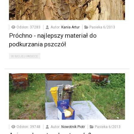
Odsłon: 37283
Autor:
Kania Artur
Pasieka 6/2013
Próchno - najlepszy materiał do
podkurzania pszczół
W MOJEJ PASIECE
Odsłon: 39748
Autor:
Nowotnik Piotr
Pasieka 6/2013