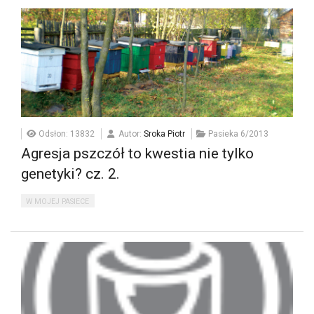
Odsłon: 13832
Autor:
Sroka Piotr
Pasieka 6/2013
Agresja pszczół to kwestia nie tylko
genetyki? cz. 2.
W MOJEJ PASIECE