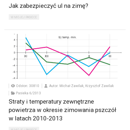
Jak zabezpieczyć ul na zimę?
W MOJEJ PASIECE
Odsłon: 30810
Autor: Michał Zawilak, Krzysztof Zawilak
Pasieka 6/2013
Straty i temperatury zewnętrzne
powietrza w okresie zimowania pszczół
w latach 2010-2013
W MOJEJ PASIECE