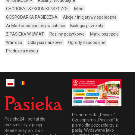
WYDARZENIA
Rośliny miododajne
CHOROBY I SZKODNIKI PSZCZÓŁ
Miód
GOSPODARKA PASIECZNA
Akcje / inicjatywy społeczne
Artykuł udostępniony w całości
Biologia pszczoły
Z PASIEKĄ W ŚWIAT
Rośliny pożytkowe
Matki pszczele
Warroza
Odkrycia naukowe
Ogrody miododajne
Produkcja miodu
Prenumerata „Pasieki”
Pasieka24 - portal dla
Czasopismo „Pasieka” to
pszczelarzy z pasją
pismo dla pszczelarzy z
pasją. Wydawane jako
Bee&Honey Sp. z o.o.