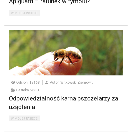
Apiguard – ratunek w tymolu?
W MOJEJ PASIECE
Odsłon: 19168
Autor: Witkowski Ziemowit
Pasieka 6/2013
Odpowiedzialność karna pszczelarzy za
użądlenia
W MOJEJ PASIECE