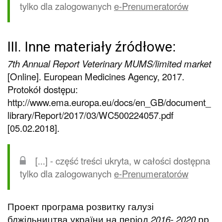
tylko dla zalogowanych
e-Prenumeratorów
III. Inne materiały źródłowe:
7th Annual Report Veterinary MUMS/limited market
[Online]. European Medicines Agency, 2017.
Protokół dostępu:
http://www.ema.europa.eu/docs/en_GB/document_
library/Report/2017/03/WC500224057.pdf
[05.02.2018].
[...] - część treści ukryta, w całości dostępna
tylko dla zalogowanych
e-Prenumeratorów
Проект програма розвитку галузі
бджільництва україни на період
2016- 2020
рр
.