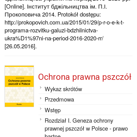
[Online]. Інститут бджільництва ім. П.І.
Прокоповича 2014. Protokół dostępu:
http://prokopovich.com.ua/2015/01/29/p-r-o-e-k-t-
programa-rozvitku-galuzi-bdzhilnictva-
ukra%D1%97ni-na-period-2016-2020-rr/
[26.05.2016].
Ochrona prawna pszczół
Wykaz skrótów
Przedmowa
Wstęp
Rozdział I. Geneza ochrony
prawnej pszczół w Polsce - prawo
bartne