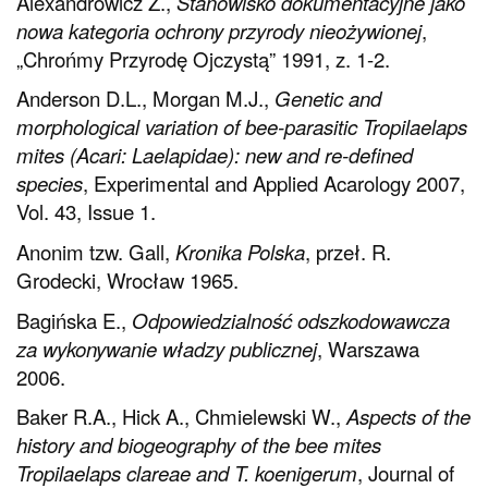
Alexandrowicz Z.,
Stanowisko dokumentacyjne jako
nowa kategoria ochrony przyrody nieożywionej
,
„Chrońmy Przyrodę Ojczystą” 1991, z. 1-2.
Anderson D.L., Morgan M.J.,
Genetic and
morphological variation of bee-parasitic Tropilaelaps
mites (Acari: Laelapidae): new and re-defined
species
, Experimental and Applied Acarology 2007,
Vol. 43, Issue 1.
Anonim tzw. Gall,
Kronika Polska
, przeł. R.
Grodecki, Wrocław 1965.
Bagińska E.,
Odpowiedzialność odszkodowawcza
za wykonywanie władzy publicznej
, Warszawa
2006.
Baker R.A., Hick A., Chmielewski W.,
Aspects of the
history and biogeography of the bee mites
Tropilaelaps clareae and T. koenigerum
, Journal of