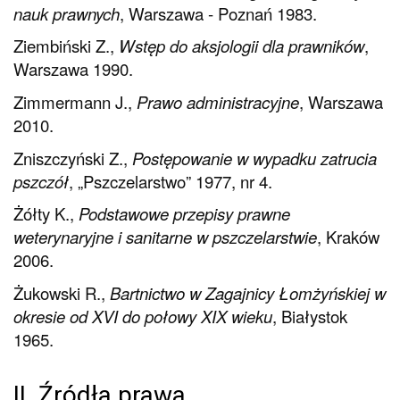
nauk prawnych
, Warszawa - Poznań 1983.
Ziembiński Z.,
Wstęp do aksjologii dla prawników
,
Warszawa 1990.
Zimmermann J.,
Prawo administracyjne
, Warszawa
2010.
Zniszczyński Z.,
Postępowanie w wypadku zatrucia
pszczół
, „Pszczelarstwo” 1977, nr 4.
Żółty K.,
Podstawowe przepisy prawne
weterynaryjne i sanitarne w pszczelarstwie
, Kraków
2006.
Żukowski R.,
Bartnictwo w Zagajnicy Łomżyńskiej w
okresie od XVI do połowy XIX wieku
, Białystok
1965.
II. Źródła prawa