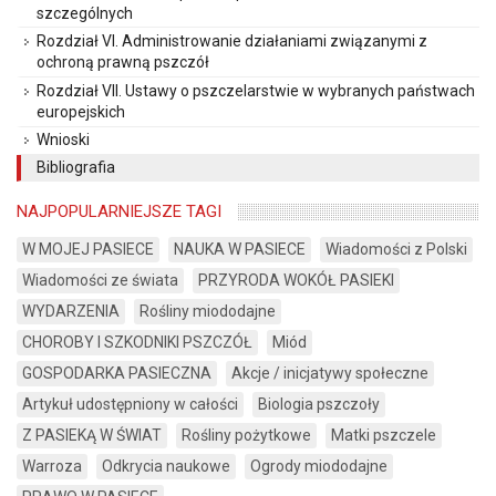
szczególnych
Rozdział VI. Administrowanie działaniami związanymi z
ochroną prawną pszczół
Rozdział VII. Ustawy o pszczelarstwie w wybranych państwach
europejskich
Wnioski
Bibliografia
NAJPOPULARNIEJSZE TAGI
W MOJEJ PASIECE
NAUKA W PASIECE
Wiadomości z Polski
Wiadomości ze świata
PRZYRODA WOKÓŁ PASIEKI
WYDARZENIA
Rośliny miododajne
CHOROBY I SZKODNIKI PSZCZÓŁ
Miód
GOSPODARKA PASIECZNA
Akcje / inicjatywy społeczne
Artykuł udostępniony w całości
Biologia pszczoły
Z PASIEKĄ W ŚWIAT
Rośliny pożytkowe
Matki pszczele
Warroza
Odkrycia naukowe
Ogrody miododajne