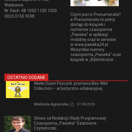
Wadowice
Nr. Rach. 48 1050 1100 1000
Czym jest e-Prenumerata?
0023 0150 9598
e-Prenumerata to pełny
dostęp do książek i
numerów czasopisma
„Pasieka” w aplikacji
mobilnej oraz w serwisie
w www.pasieka24.pl
Wszystkie numery
czasopisma „Pasieka” oraz
książek w „Biblioteczce...
OSTATNIO DODANE
Wielki Dzień Pszczół: premiera Bee Wild
Collection – artystyczno-edukacyjnej...
z Polski
Wielińska Agnieszka,
07-08-2026
Słowo od Redakcji i Rady Programowej
Czasopisma „Pasieka” Szanowne
Czytelniczki...