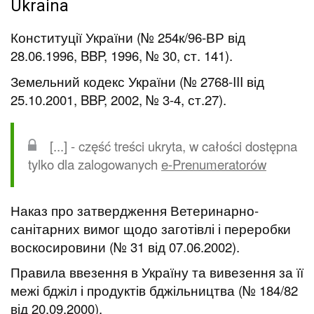
Ukraina
Конституції України (№ 254к/96-ВР від
28.06.1996, BBP, 1996, № 30, ст. 141).
Земельний кодекс України (№ 2768-III від
25.10.2001, BBP, 2002, № 3-4, ст.27).
[...] - część treści ukryta, w całości dostępna
tylko dla zalogowanych
e-Prenumeratorów
Наказ про затвердження Ветеринарно-
санітарних вимог щодо заготівлі і переробки
воскосировини (№ 31 від 07.06.2002).
Правила ввезення в Україну та вивезення за її
межі бджіл і продуктів бджільництва (№ 184/82
від 20.09.2000).