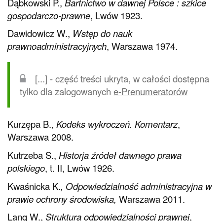
Dąbkowski P.,
Bartnictwo w dawnej Polsce : szkice
gospodarczo-prawne
, Lwów 1923.
Dawidowicz W.,
Wstęp do nauk
prawnoadministracyjnych
, Warszawa 1974.
[...] - część treści ukryta, w całości dostępna
tylko dla zalogowanych
e-Prenumeratorów
Kurzępa B.,
Kodeks wykroczeń. Komentarz
,
Warszawa 2008.
Kutrzeba S.,
Historja źródeł dawnego prawa
polskiego
, t. II, Lwów 1926.
Kwaśnicka K.
, Odpowiedzialność administracyjna w
prawie ochrony środowiska,
Warszawa 2011.
Lang W.,
Struktura odpowiedzialności prawnej
,