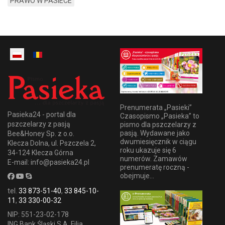
PRAWO W PASIECE
Prenumerata „Pasieki”
Pasieka24 - portal dla
Czasopismo „Pasieka” to
pszczelarzy z pasją
pismo dla pszczelarzy z
pasją. Wydawane jako
Bee&Honey Sp. z o.o.
dwumiesięcznik w ciągu
Klecza Dolna, ul. Pszczela 2,
roku ukazuje się 6
34-124 Klecza Górna
numerów. Zamawów
E-mail: info@pasieka24.pl
prenumeratę roczną -
obejmuje...
tel.
33 873-51-40
,
33 845-10-
11
,
33 330-00-32
NIP: 551-23-02-178
ING Bank Śląski S.A. Filia