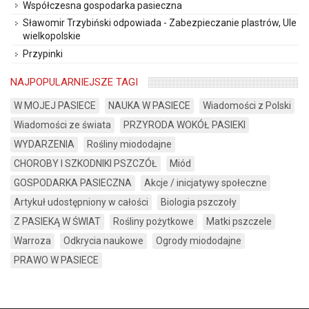
Współczesna gospodarka pasieczna
Sławomir Trzybiński odpowiada - Zabezpieczanie plastrów, Ule
wielkopolskie
Przypinki
NAJPOPULARNIEJSZE TAGI
W MOJEJ PASIECE
NAUKA W PASIECE
Wiadomości z Polski
Wiadomości ze świata
PRZYRODA WOKÓŁ PASIEKI
WYDARZENIA
Rośliny miododajne
CHOROBY I SZKODNIKI PSZCZÓŁ
Miód
GOSPODARKA PASIECZNA
Akcje / inicjatywy społeczne
Artykuł udostępniony w całości
Biologia pszczoły
Z PASIEKĄ W ŚWIAT
Rośliny pożytkowe
Matki pszczele
Warroza
Odkrycia naukowe
Ogrody miododajne
PRAWO W PASIECE