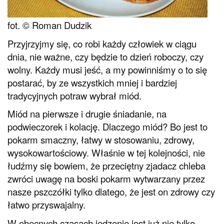
fot. © Roman Dudzik
Przyjrzyjmy się, co robi każdy człowiek w ciągu
dnia, nie ważne, czy będzie to dzień roboczy, czy
wolny. Każdy musi jeść, a my powinniśmy o to się
postarać, by ze wszystkich mniej i bardziej
tradycyjnych potraw wybrał miód.
Miód na pierwsze i drugie śniadanie, na
podwieczorek i kolację. Dlaczego miód? Bo jest to
pokarm smaczny, łatwy w stosowaniu, zdrowy,
wysokowartościowy. Właśnie w tej kolejności, nie
łudźmy się bowiem, że przeciętny zjadacz chleba
zwróci uwagę na boski pokarm wytwarzany przez
nasze pszczółki tylko dlatego, że jest on zdrowy czy
łatwo przyswajalny.
W obecnych czasach jedzenie jest już nie tylko