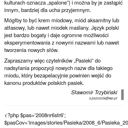
kulturach oznacza „spalone”) i można by je zastąpić
innym, bardziej dla ucha przyjemnym.
Mógłby to być krem miodowy, miód aksamitny lub
atłasowy, lub nawet miodek maślany. Język polski
jest bardzo bogaty i daje ogromne możliwości
eksperymentowania z nowymi nazwami lub nawet
tworzenia nowych słów.
Zapraszamy więc czytelników „Pasieki” do
nadsyłania propozycji nowych nazw dla takiego
miodu, który bezapelacyjnie powinien wejść do
kanonu produktów polskich pasiek.
Sławomir Trzybiński
s.pszczola@wp.pl
<?php $pas='2008nr6str6';
$pasCov='images/stories/Pasieka/2008_6/Pasieka_200