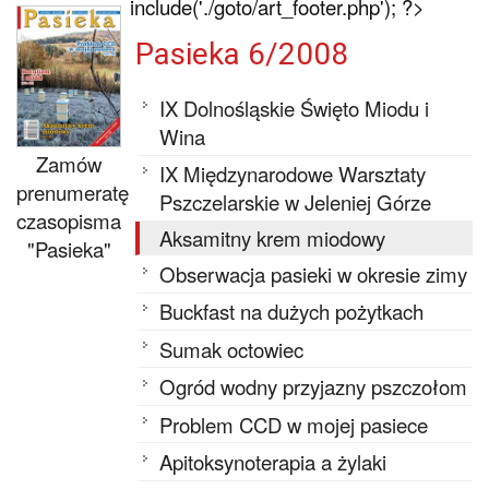
include('./goto/art_footer.php'); ?>
Pasieka 6/2008
IX Dolnośląskie Święto Miodu i
Wina
Zamów
IX Międzynarodowe Warsztaty
prenumeratę
Pszczelarskie w Jeleniej Górze
czasopisma
Aksamitny krem miodowy
"Pasieka"
Obserwacja pasieki w okresie zimy
Buckfast na dużych pożytkach
Sumak octowiec
Ogród wodny przyjazny pszczołom
Problem CCD w mojej pasiece
Apitoksynoterapia a żylaki