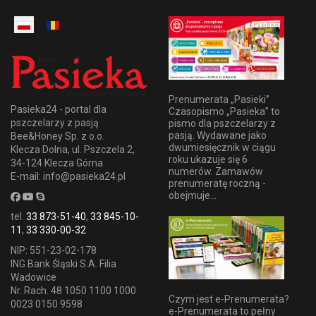
Prenumerata „Pasieki”
Pasieka24 - portal dla
Czasopismo „Pasieka” to
pszczelarzy z pasją
pismo dla pszczelarzy z
pasją. Wydawane jako
Bee&Honey Sp. z o.o.
dwumiesięcznik w ciągu
Klecza Dolna, ul. Pszczela 2,
roku ukazuje się 6
34-124 Klecza Górna
numerów. Zamawów
E-mail: info@pasieka24.pl
prenumeratę roczną -
obejmuje...
tel.
33 873-51-40
,
33 845-10-
11
,
33 330-00-32
NIP: 551-23-02-178
ING Bank Śląski S.A. Filia
Wadowice
Nr. Rach. 48 1050 1100 1000
Czym jest e-Prenumerata?
0023 0150 9598
e-Prenumerata to pełny