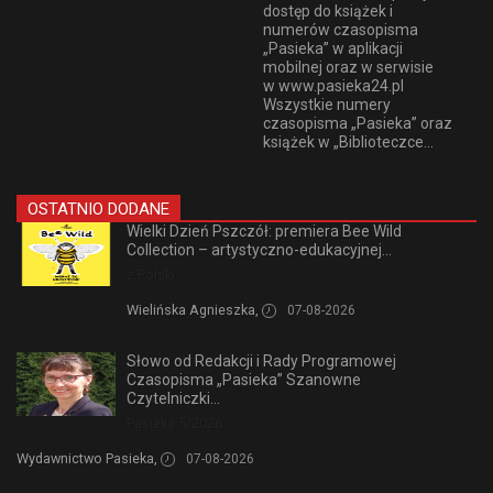
dostęp do książek i
numerów czasopisma
„Pasieka” w aplikacji
mobilnej oraz w serwisie
w www.pasieka24.pl
Wszystkie numery
czasopisma „Pasieka” oraz
książek w „Biblioteczce...
OSTATNIO DODANE
Wielki Dzień Pszczół: premiera Bee Wild
Collection – artystyczno-edukacyjnej...
z Polski
Wielińska Agnieszka,
07-08-2026
Słowo od Redakcji i Rady Programowej
Czasopisma „Pasieka” Szanowne
Czytelniczki...
Pasieka 5/2026
Wydawnictwo Pasieka,
07-08-2026