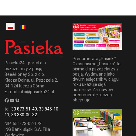
Prenumerata „Pasieki”
Pasieka24 - portal dla
Czasopismo „Pasieka” to
pszczelarzy z pasją
pismo dla pszczelarzy z
pasją. Wydawane jako
Bee&Honey Sp. z o.o.
dwumiesięcznik w ciągu
Klecza Dolna, ul. Pszczela 2,
roku ukazuje się 6
34-124 Klecza Górna
numerów. Zamawów
E-mail: info@pasieka24.pl
prenumeratę roczną -
obejmuje...
tel.
33 873-51-40
,
33 845-10-
11
,
33 330-00-32
NIP: 551-23-02-178
ING Bank Śląski S.A. Filia
Wadowice