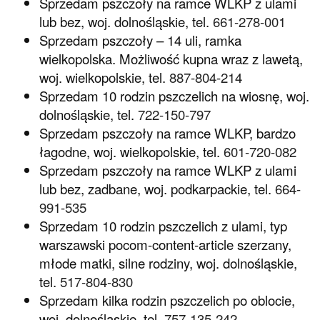
Sprzedam pszczoły na ramce WLKP z ulami
lub bez, woj. dolnośląskie, tel.
661-278-001
Sprzedam pszczoły – 14 uli, ramka
wielkopolska. Możliwość kupna wraz z lawetą,
woj. wielkopolskie, tel.
887-804-214
Sprzedam 10 rodzin pszczelich na wiosnę, woj.
dolnośląskie, tel.
722-150-797
Sprzedam pszczoły na ramce WLKP, bardzo
łagodne, woj. wielkopolskie, tel.
601-720-082
Sprzedam pszczoły na ramce WLKP z ulami
lub bez, zadbane, woj. podkarpackie, tel.
664-
991-535
Sprzedam 10 rodzin pszczelich z ulami, typ
warszawski pocom-content-article szerzany,
młode matki, silne rodziny, woj. dolnośląskie,
tel.
517-804-830
Sprzedam kilka rodzin pszczelich po oblocie,
woj. dolnośląskie, tel.
757-135-242