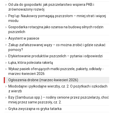
Od ula do gospodarki: jak pszczelarstwo wspiera PKB i
zrównoważony rozwój
Pep’up: Naukowcy pomagają pszczołom – mniej strat i więcej
miodu
Gospodarka rotacyjna jako szansa na budowę silnych rodzin
pszczelich
Asystent w pasiece
Zakup zafałszowanej węzy – co można zrobić i gdzie szukać
pomocy?
Etykietowanie produktów pszczelich – pytania i odpowiedzi
Łąka, która poleciała rakietą
Wykaz pasiek oferujących matki pszczele, pakiety, odkłady -
marzec-kwiecień 2026
Ogłoszenia drobne (marzec-kwiecień 2026)
Miododajne i pyłkodajne wierzby, cz. 2. O pożytkach i szkodach
z wierzb
Bzy (Sambucus spp.) – rośliny cenione przez pszczelarzy, choć
mniej przez same pszczoły, cz. 2.
Gryka zwyczajna vs gryka tatarka