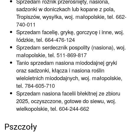
Sprzedam rożnik przerośnięty, nasiona,
sadzonki w doniczkach lub kopane z pola,
Tropiszów, wysyłka, woj. małopolskie, tel.
662-
740-011
Sprzedam facelię, grykę, gorczycę i inne, woj.
łódzkie, tel.
664-476-124
Sprzedam serdecznik pospolity (nasiona), woj.
małopolskie, tel.
511-869-817
Tanio sprzedam nasiona miododajnej gryki
oraz sadzonki, kłącza i nasiona roślin
wieloletnich miododajnych, woj. małopolskie,
tel.
784-605-710
Sprzedam nasiona facelii błekitnej ze zbioru
2025, oczyszczone, gotowe do siewu, woj.
wielkopolskie, tel.
604-244-662
Pszczoły