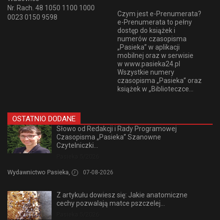
Nr. Rach. 48 1050 1100 1000
Czym jest e-Prenumerata?
0023 0150 9598
e-Prenumerata to pełny
dostęp do książek i
numerów czasopisma
„Pasieka” w aplikacji
mobilnej oraz w serwisie
w www.pasieka24.pl
Wszystkie numery
czasopisma „Pasieka” oraz
książek w „Biblioteczce...
OSTATNIO DODANE
Słowo od Redakcji i Rady Programowej
Czasopisma „Pasieka” Szanowne
Czytelniczki...
Pasieka 5/2026
Wydawnictwo Pasieka,
07-08-2026
Z artykułu dowiesz się: Jakie anatomiczne
cechy pozwalają matce pszczelej...
Pasieka 5/2026