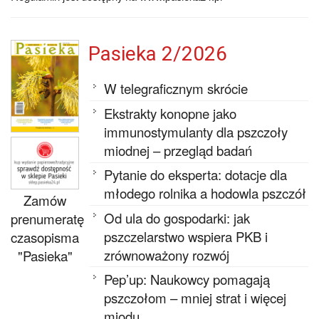
Pasieka 2/2026
W telegraficznym skrócie
Ekstrakty konopne jako
immunostymulanty dla pszczoły
miodnej – przegląd badań
Pytanie do eksperta: dotacje dla
młodego rolnika a hodowla pszczół
Zamów
Od ula do gospodarki: jak
prenumeratę
pszczelarstwo wspiera PKB i
czasopisma
zrównoważony rozwój
"Pasieka"
Pep’up: Naukowcy pomagają
pszczołom – mniej strat i więcej
miodu