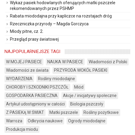
Wykaz pasiek hodowlanych oferujących matki pszczele
rekomendowanych przez PSHMP
Rabata miododajna przy kapliczce na rozstajach dróg
Rzeczniczka przyrody – Magda Gorczyca
Miody pitne, cz. 2.
Przegląd prasy światowej
NAJPOPULARNIEJSZE TAGI
W MOJEJ PASIECE
NAUKA W PASIECE
Wiadomości z Polski
Wiadomości ze świata
PRZYRODA WOKÓŁ PASIEKI
WYDARZENIA
Rośliny miododajne
CHOROBY I SZKODNIKI PSZCZÓŁ
Miód
GOSPODARKA PASIECZNA
Akcje / inicjatywy społeczne
Artykuł udostępniony w całości
Biologia pszczoły
Z PASIEKĄ W ŚWIAT
Matki pszczele
Rośliny pożytkowe
Warroza
Odkrycia naukowe
Ogrody miododajne
Produkcja miodu