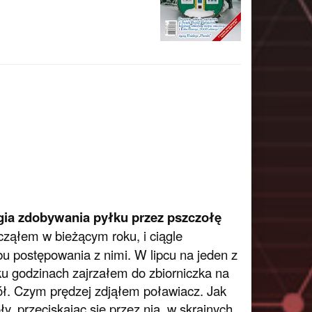
egia zdobywania pyłku przez pszczołę
ząłem w bieżącym roku, i ciągle
u postępowania z nimi. W lipcu na jeden z
ku godzinach zajrzałem do zbiorniczka na
ół. Czym prędzej zdjąłem poławiacz. Jak
, przeciskając się przez nią, w skrajnych