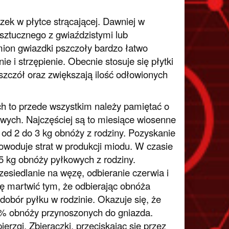
zek w płytce strącającej. Dawniej w
 sztucznego z gwiaździstymi lub
ion gwiazdki pszczoły bardzo łatwo
 i strzępienie. Obecnie stosuje się płytki
szczół oraz zwiększają ilość odłowionych
ch to przede wszystkim należy pamiętać o
wych. Najczęściej są to miesiące wiosenne
od 2 do 3 kg obnóży z rodziny. Pozyskanie
powoduje strat w produkcji miodu. W czasie
 kg obnóży pyłkowych z rodziny.
zesiedlanie na węzę, odbieranie czerwia i
ię martwić tym, że odbierając obnóża
dobór pyłku w rodzinie. Okazuje się, że
% obnóży przynoszonych do gniazda.
rzgi. Zbieraczki, przeciskając się przez