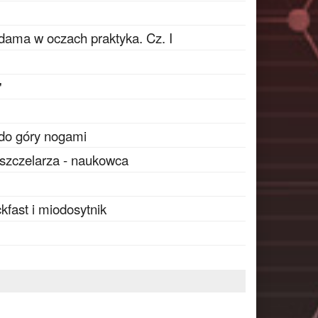
Adama w oczach praktyka. Cz. I
"
do góry nogami
pszczelarza - naukowca
kfast i miodosytnik