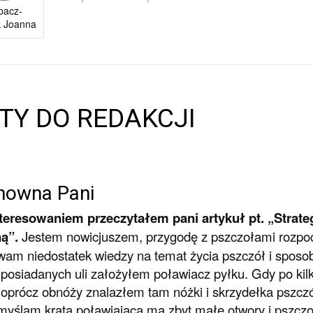
pacz-
k Joanna
STY DO REDAKCJI
nowna Pani
nteresowaniem przeczytałem pani artykuł pt. „Strat
ą”.
Jestem nowicjuszem, przygodę z pszczołami rozpoc
am niedostatek wiedzy na temat życia pszczół i sposob
 posiadanych uli założyłem poławiacz pyłku. Gdy po kil
 oprócz obnóży znalazłem tam nóżki i skrzydełka pszcz
myślam krata poławiająca ma zbyt małe otwory i pszczoły