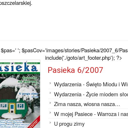
pszczelarskiej.
$pas=' '; $pasCov='images/stories/Pasieka/2007_6/Pasi
include('./goto/art_footer.php'); ?>
Pasieka 6/2007
Wydarzenia - Święto Miodu i W
Wydarzenia - Życie miodem słod
Zima nasza, wiosna nasza…
W mojej Pasiece - Warroza i na
U progu zimy