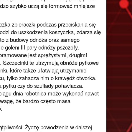
rdzo szybko uczą się formować mniejsze
zka zbieraczki podczas przeciskania się
odzi do uszkodzenia koszyczka, zdarza się
ka to z budowy odnóża oraz samego
e goleni III pary odnóży pszczoły.
obramowane jest sprężystymi, długimi
. Szczecinki te utrzymują obnóże pyłkowe
ki, które także ułatwiają utrzymanie
u, tylko zahacza nim o krawędź otworka.
 pyłku czy do szuflady poławiacza.
W ciągu dnia robotnica może wykonać nawet
 uwagę, że bardzo często masa
.
ątpliwości. Życzę powodzenia w dalszej