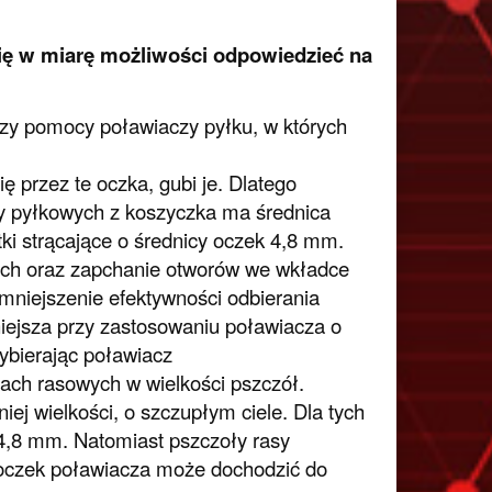
ię w miarę możliwości odpowiedzieć na
rzy pomocy poławiaczy pyłku, w których
ę przez te oczka, gubi je. Dlatego
y pyłkowych z koszyczka ma średnica
ytki strącające o średnicy oczek 4,8 mm.
ach oraz zapchanie otworów we wkładce
mniejszenie efektywności odbierania
niejsza przy zastosowaniu poławiacza o
ybierając poławiacz
cach rasowych w wielkości pszczół.
iej wielkości, o szczupłym ciele. Dla tych
4,8 mm. Natomiast pszczoły rasy
 oczek poławiacza może dochodzić do