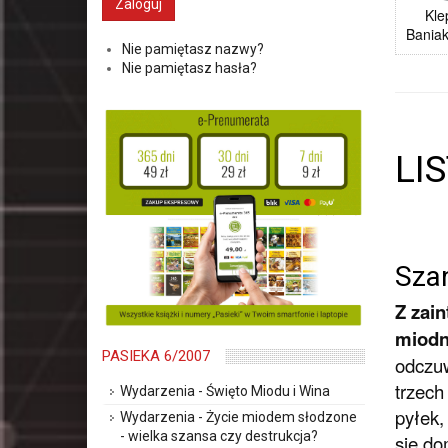
Kle
Bania
Nie pamiętasz nazwy?
Nie pamiętasz hasła?
LI
Sza
Z zai
miodn
PASIEKA 6/2007
odczuw
trzech
Wydarzenia - Święto Miodu i Wina
pyłek,
Wydarzenia - Życie miodem słodzone
- wielka szansa czy destrukcja?
się do