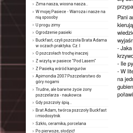
Zima nasza, wiosna nasza…
przypa
W mojej Pasiece - Warroza i nasze na
Pani a
nią sposoby
kieruj
U progu zimy
wiedzi
Ogrodzenie pasieki
wyjaśn
Buckfast, czyli pszczoła Brata Adama
w oczach praktyka. Cz. I
- Jaka
O pszczołach trochę inaczej
krzyw
Z wizytą w pasiece "Pod Lasem"
- Ile 
Z Pasieką wśród kangurów
- W li
Apimondia 2007 Pszczelarstwo do
na jed
góry nogami
gubien
Trudne, ale barwne życie żony
poławi
pszczelarza - naukowca
Gdy pszczoły śpią...
Brat Adam, twórca pszczoły Buckfast
i miodosytnik
Szkło, ceramika, porcelana
Po pierwsze, słodzić!