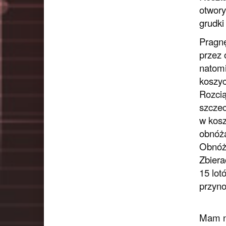
otwory
grudki
Pragnę
przez 
natomi
koszyc
Rozcią
szczec
w kosz
obnóża
Obnóże
Zbiera
15 lot
przyn
Mam na