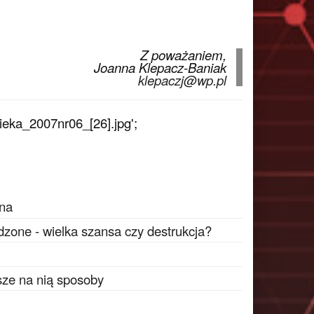
Z poważaniem,
Joanna Klepacz-Baniak
klepaczj@wp.pl
eka_2007nr06_[26].jpg';
ina
zone - wielka szansa czy destrukcja?
sze na nią sposoby