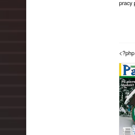
pracy 
<?php 