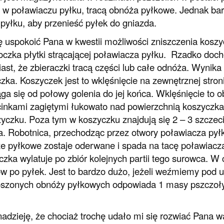
 w poławiaczu pyłku, tracą obnóża pyłkowe. Jednak ba
 pyłku, aby przenieść pyłek do gniazda.
 uspokoić Pana w kwestii możliwości zniszczenia koszyc
oczka płytki strącającej poławiacza pyłku. Rzadko doch
ast, że zbieraczki tracą części lub całe odnóża. Wyni
zka. Koszyczek jest to wklęśnięcie na zewnętrznej stroni
ga się od połowy golenia do jej końca. Wklęśnięcie to 
inkami zagiętymi łukowato nad powierzchnią koszyczka
yczku. Poza tym w koszyczku znajdują się 2 – 3 szczecin
. Robotnica, przechodząc przez otwory poławiacza pyłk
 pyłkowe zostaje oderwane i spada na tacę poławiacza
czka wylatuje po zbiór kolejnych partii tego surowca. 
ów po pyłek. Jest to bardzo dużo, jeżeli weźmiemy pod
oszonych obnóży pyłkowych odpowiada 1 masy pszczoły
dzieję, że chociaż trochę udało mi się rozwiać Pana w