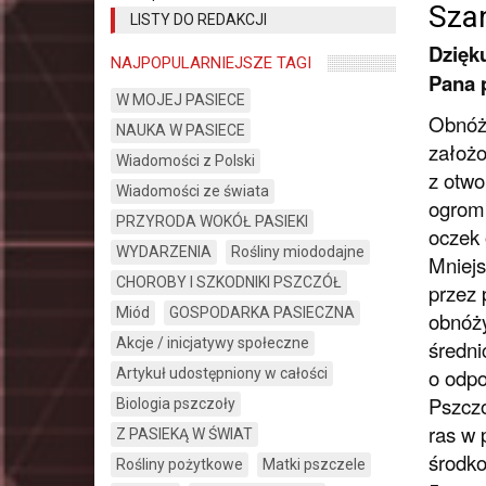
Sza
LISTY DO REDAKCJI
Dzięk
NAJPOPULARNIEJSZE TAGI
Pana 
W MOJEJ PASIECE
Obnóża
NAUKA W PASIECE
założo
Wiadomości z Polski
z otwo
Wiadomości ze świata
ogromn
PRZYRODA WOKÓŁ PASIEKI
oczek 
WYDARZENIA
Rośliny miododajne
Mniejs
CHOROBY I SZKODNIKI PSZCZÓŁ
przez 
Miód
GOSPODARKA PASIECZNA
obnóży
Akcje / inicjatywy społeczne
średni
o odpo
Artykuł udostępniony w całości
Pszczo
Biologia pszczoły
ras w 
Z PASIEKĄ W ŚWIAT
środko
Rośliny pożytkowe
Matki pszczele