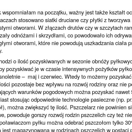
k wspomniałam na początku, ważny jest także kształt oc
aczach stosowano siatki druciane czy płytki z tworzywa
stymi otworami. W złączach drutów czy w szczytach ram
ały odnóżami i skrzydłami, co powodowało ich odrywanie
głymi otworami, które nie powodują uszkadzania ciała p
.
chodzi o ilość pozyskiwanych w sezonie obnóży pyłkowy
by pozyskiwać je w czasie intensywnych pożytków pyłko
snoletnie – maj i czerwiec. Wtedy to możemy pozyskać 
 ilości pozostaje bez wpływu na rozwój rodziny oraz nie 
ających warunków pogodowych można pozyskać nawet 5
ast stosując odpowiednie technologie pasieczne (np. pr
ł), można zwiększyć tę ilość. Pszczelarz nie powinien s
e, powoduje gorszy rozwój rodzin pszczelich czy też nie
 poławiaczom pyłku można odebrać pszczołom tylko 30
 jest magazynowana w rodzinach pszczelich w postaci pie