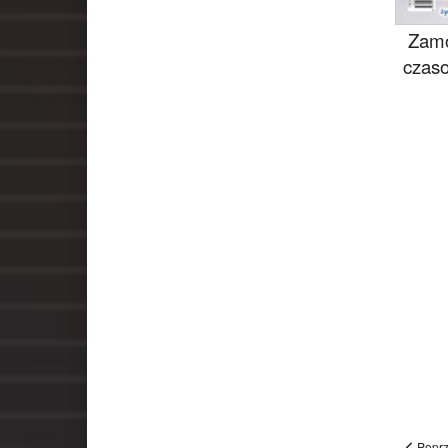
Zamó
czaso
Poprz