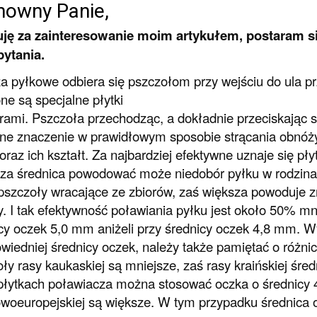
nowny Panie,
uję za zainteresowanie moim artykułem, postaram s
pytania.
 pyłkowe odbiera się pszczołom przy wejściu do ula p
ne są specjalne płytki
rami. Pszczoła przechodząc, a dokładnie przeciskając si
e znaczenie w prawidłowym sposobie strącania obnóż
oraz ich kształt. Za najbardziej efektywne uznaje się pł
za średnica powodować może niedobór pyłku w rodzin
pszczoły wracające ze zbiorów, zaś większa powoduje z
. I tak efektywność poławiania pyłku jest około 50% m
cy oczek 5,0 mm aniżeli przy średnicy oczek 4,8 mm. W
wiedniej średnicy oczek, należy także pamiętać o różni
ły rasy kaukaskiej są mniejsze, zaś rasy kraińskiej średn
płytkach poławiacza można stosować oczka o średnicy 
woeuropejskiej są większe. W tym przypadku średnica