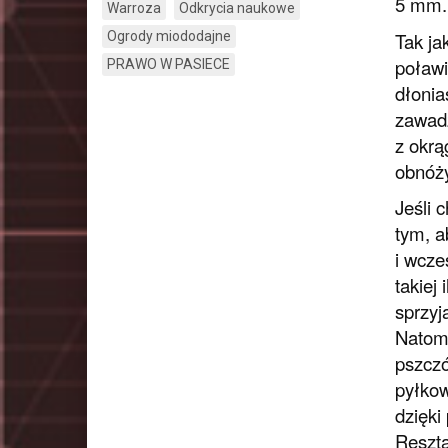
5 mm.
Warroza
Odkrycia naukowe
Tak ja
Ogrody miododajne
poławi
PRAWO W PASIECE
dłonia
zawadz
z okrą
obnóży
Jeśli 
tym, a
i wcze
takiej
sprzyj
Natomi
pszczó
pyłkow
dzięki
Reszta