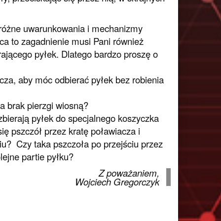
ia różne uwarunkowania i mechanizmy
ca to zagadnienie musi Pani również
rającego pyłek. Dlatego bardzo proszę o
cza, aby móc odbierać pyłek bez robienia
na brak pierzgi wiosną?
y zbierają pyłek do specjalnego koszyczka
się pszczół przez kratę poławiacza i
u? Czy taka pszczoła po przejściu przez
olejne partie pyłku?
Z poważaniem,
Wojciech Gregorczyk