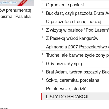
Ogrodzenie pasieki
w prenumeratę
Buckfast, czyli pszczoła Brata 
pisma "Pasieka"
O pszczołach trochę inaczej
Z wizytą w pasiece "Pod Lasem
Z Pasieką wśród kangurów
Apimondia 2007 Pszczelarstwo 
Trudne, ale barwne życie żony 
Gdy pszczoły śpią...
Brat Adam, twórca pszczoły Buc
Szkło, ceramika, porcelana
Po pierwsze, słodzić!
LISTY DO REDAKCJI
ednia