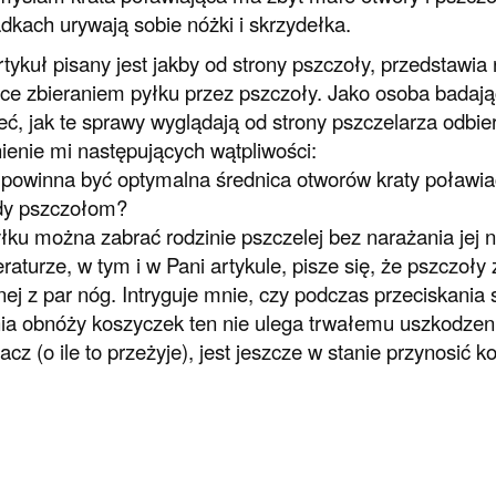
dkach urywają sobie nóżki i skrzydełka.
rtykuł pisany jest jakby od strony pszczoły, przedstaw
ące zbieraniem pyłku przez pszczoły. Jako osoba badają
eć, jak te sprawy wyglądają od strony pszczelarza odbie
ienie mi następujących wątpliwości:
 powinna być optymalna średnica otworów kraty poławia
dy pszczołom?
pyłku można zabrać rodzinie pszczelej bez narażania jej 
teraturze, w tym i w Pani artykule, pisze się, że pszczoł
nej z par nóg. Intryguje mnie, czy podczas przeciskania 
ia obnóży koszyczek ten nie ulega trwałemu uszkodzeni
acz (o ile to przeżyje), jest jeszcze w stanie przynosić k