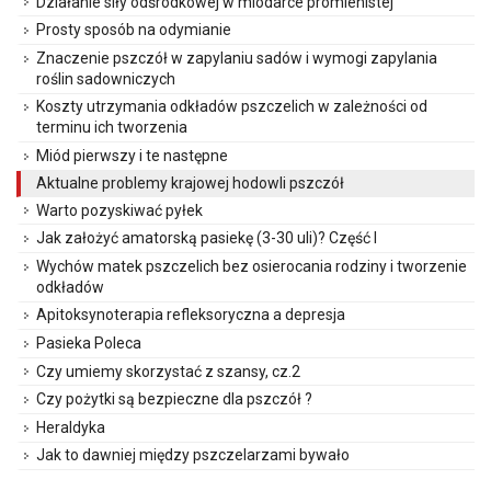
Działanie siły odśrodkowej w miodarce promienistej
Prosty sposób na odymianie
Znaczenie pszczół w zapylaniu sadów i wymogi zapylania
roślin sadowniczych
Koszty utrzymania odkładów pszczelich w zależności od
terminu ich tworzenia
Miód pierwszy i te następne
Aktualne problemy krajowej hodowli pszczół
Warto pozyskiwać pyłek
Jak założyć amatorską pasiekę (3-30 uli)? Część I
Wychów matek pszczelich bez osierocania rodziny i tworzenie
odkładów
Apitoksynoterapia refleksoryczna a depresja
Pasieka Poleca
Czy umiemy skorzystać z szansy, cz.2
Czy pożytki są bezpieczne dla pszczół ?
Heraldyka
Jak to dawniej między pszczelarzami bywało