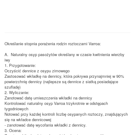
Określanie stopnia porażenia rodzin roztoczami Varroa:
A. Naturalny osyp pasożytów określany w czasie kwitnienia wierzby
iwy
1. Przygotowanie:
Oczyścić dennice z osypu zimowego
Zastosować wkładkę na dennicy, która pokrywa przynajmniej w 90%
powierzchnię dennicy (najlepsze są dennice z siatką posiadające
szufladę)
2. Wyliczanie:
Zanotować datę umieszczenia wkładki na dennicy
Kontrolować naturalny osyp Varroa trzykrotnie w odstępach
tygodniowych
Notować przy każdej kontroli liczbę osypanych roztoczy, znajdujących
się na wkładce dennicowej
- zanotować datę wycofania wkładki z dennicy.
3. Ocena: