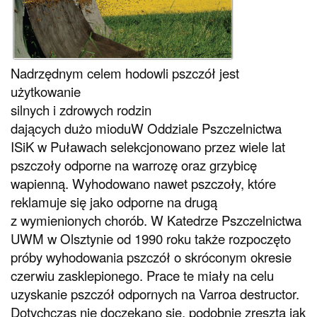
Nadrzędnym celem hodowli pszczół jest
użytkowanie
silnych i zdrowych rodzin
dających dużo miodu
W Oddziale Pszczelnictwa
ISiK w Puławach selekcjonowano przez wiele lat
pszczoły odporne na warrozę oraz grzybicę
wapienną. Wyhodowano nawet pszczoły, które
reklamuje się jako odporne na drugą
z wymienionych chorób. W Katedrze Pszczelnictwa
UWM w Olsztynie od 1990 roku także rozpoczęto
próby wyhodowania pszczół o skróconym okresie
czerwiu zasklepionego. Prace te miały na celu
uzyskanie pszczół odpornych na Varroa destructor.
Dotychczas nie doczekano się, podobnie zresztą jak