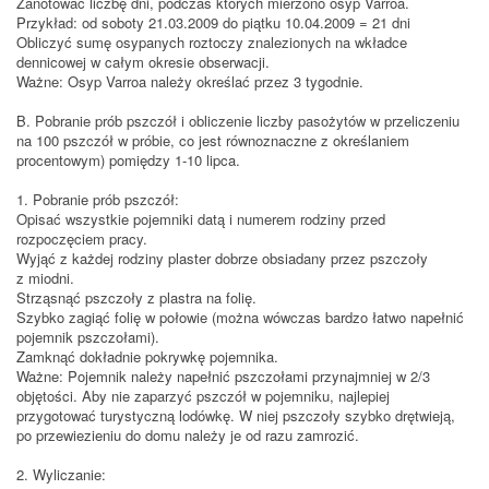
Zanotować liczbę dni, podczas których mierzono osyp Varroa.
Przykład: od soboty 21.03.2009 do piątku 10.04.2009 = 21 dni
Obliczyć sumę osypanych roztoczy znalezionych na wkładce
dennicowej w całym okresie obserwacji.
Ważne: Osyp Varroa należy określać przez 3 tygodnie.
B. Pobranie prób pszczół i obliczenie liczby pasożytów w przeliczeniu
na 100 pszczół w próbie, co jest równoznaczne z określaniem
procentowym) pomiędzy 1-10 lipca.
1. Pobranie prób pszczół:
Opisać wszystkie pojemniki datą i numerem rodziny przed
rozpoczęciem pracy.
Wyjąć z każdej rodziny plaster dobrze obsiadany przez pszczoły
z miodni.
Strząsnąć pszczoły z plastra na folię.
Szybko zagiąć folię w połowie (można wówczas bardzo łatwo napełnić
pojemnik pszczołami).
Zamknąć dokładnie pokrywkę pojemnika.
Ważne: Pojemnik należy napełnić pszczołami przynajmniej w 2/3
objętości. Aby nie zaparzyć pszczół w pojemniku, najlepiej
przygotować turystyczną lodówkę. W niej pszczoły szybko drętwieją,
po przewiezieniu do domu należy je od razu zamrozić.
2. Wyliczanie: