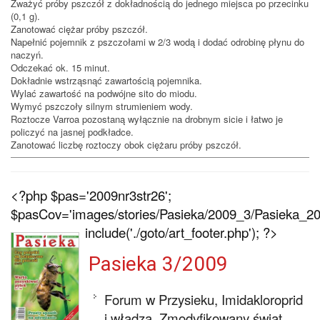
Zważyć próby pszczół z dokładnością do jednego miejsca po przecinku
(0,1 g).
Zanotować ciężar próby pszczół.
Napełnić pojemnik z pszczołami w 2/3 wodą i dodać odrobinę płynu do
naczyń.
Odczekać ok. 15 minut.
Dokładnie wstrząsnąć zawartością pojemnika.
Wylać zawartość na podwójne sito do miodu.
Wymyć pszczoły silnym strumieniem wody.
Roztocze Varroa pozostaną wyłącznie na drobnym sicie i łatwo je
policzyć na jasnej podkładce.
Zanotować liczbę roztoczy obok ciężaru próby pszczół.
<?php $pas='2009nr3str26';
$pasCov='images/stories/Pasieka/2009_3/Pasieka_200
include('./goto/art_footer.php'); ?>
Pasieka 3/2009
Forum w Przysieku, Imidakloroprid
i władza, Zmodyfikowany świat