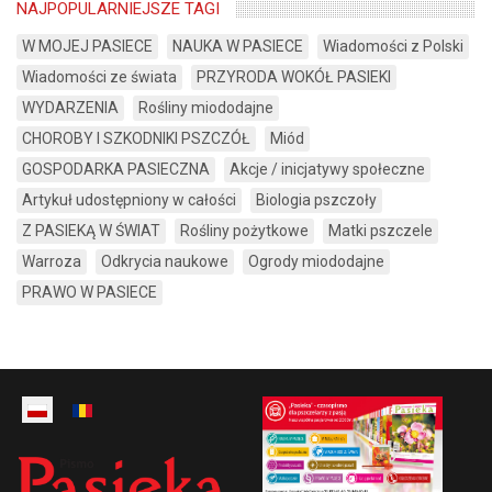
NAJPOPULARNIEJSZE TAGI
W MOJEJ PASIECE
NAUKA W PASIECE
Wiadomości z Polski
Wiadomości ze świata
PRZYRODA WOKÓŁ PASIEKI
WYDARZENIA
Rośliny miododajne
CHOROBY I SZKODNIKI PSZCZÓŁ
Miód
GOSPODARKA PASIECZNA
Akcje / inicjatywy społeczne
Artykuł udostępniony w całości
Biologia pszczoły
Z PASIEKĄ W ŚWIAT
Rośliny pożytkowe
Matki pszczele
Warroza
Odkrycia naukowe
Ogrody miododajne
PRAWO W PASIECE