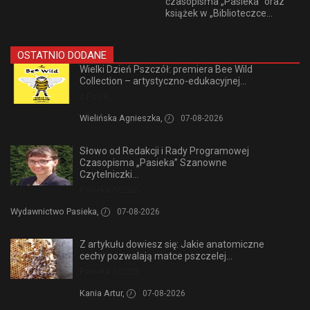
czasopisma „Pasieka” oraz
książek w „Biblioteczce...
OSTATNIO DODANE
Wielki Dzień Pszczół: premiera Bee Wild
Collection – artystyczno-edukacyjnej...
z Polski
Wielińska Agnieszka,
07-08-2026
Słowo od Redakcji i Rady Programowej
Czasopisma „Pasieka” Szanowne
Czytelniczki...
Pasieka 5/2026
Wydawnictwo Pasieka,
07-08-2026
Z artykułu dowiesz się: Jakie anatomiczne
cechy pozwalają matce pszczelej...
Pasieka 5/2026
Kania Artur,
07-08-2026