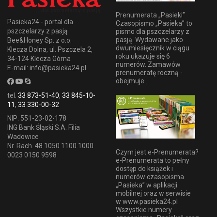
Prenumerata „Pasieki”
Pasieka24 - portal dla
Czasopismo „Pasieka” to
pszczelarzy z pasją
pismo dla pszczelarzy z
pasją. Wydawane jako
Bee&Honey Sp. z o.o.
dwumiesięcznik w ciągu
Klecza Dolna, ul. Pszczela 2,
roku ukazuje się 6
34-124 Klecza Górna
numerów. Zamawów
E-mail: info@pasieka24.pl
prenumeratę roczną -
obejmuje...
tel.
33 873-51-40
,
33 845-10-
11
,
33 330-00-32
NIP: 551-23-02-178
ING Bank Śląski S.A. Filia
Wadowice
Nr. Rach. 48 1050 1100 1000
Czym jest e-Prenumerata?
0023 0150 9598
e-Prenumerata to pełny
dostęp do książek i
numerów czasopisma
„Pasieka” w aplikacji
mobilnej oraz w serwisie
w www.pasieka24.pl
Wszystkie numery