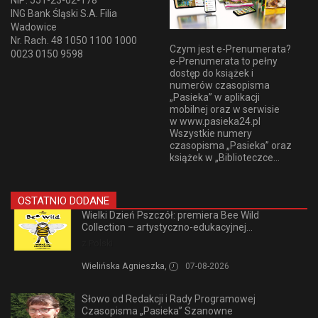
ING Bank Śląski S.A. Filia
Wadowice
Nr. Rach. 48 1050 1100 1000
Czym jest e-Prenumerata?
0023 0150 9598
e-Prenumerata to pełny
dostęp do książek i
numerów czasopisma
„Pasieka” w aplikacji
mobilnej oraz w serwisie
w www.pasieka24.pl
Wszystkie numery
czasopisma „Pasieka” oraz
książek w „Biblioteczce...
OSTATNIO DODANE
Wielki Dzień Pszczół: premiera Bee Wild
Collection – artystyczno-edukacyjnej...
z Polski
Wielińska Agnieszka,
07-08-2026
Słowo od Redakcji i Rady Programowej
Czasopisma „Pasieka” Szanowne