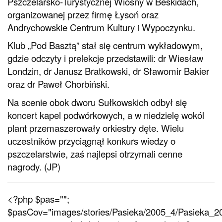
Pszczelarsko-Turystycznej Wiosny w Beskidach,
organizowanej przez firmę Łysoń oraz
Andrychowskie Centrum Kultury i Wypoczynku.
Klub „Pod Basztą” stał się centrum wykładowym,
gdzie odczyty i prelekcje przedstawili: dr Wiesław
Londzin, dr Janusz Bratkowski, dr Sławomir Bakier
oraz dr Paweł Chorbiński.
Na scenie obok dworu Sułkowskich odbył się
koncert kapel podwórkowych, a w niedzielę wokól
plant przemaszerowały orkiestry dęte. Wielu
uczestników przyciągnął konkurs wiedzy o
pszczelarstwie, zaś najlepsi otrzymali cenne
nagrody. (JP)
<?php $pas="";
$pasCov="images/stories/Pasieka/2005_4/Pasieka_20