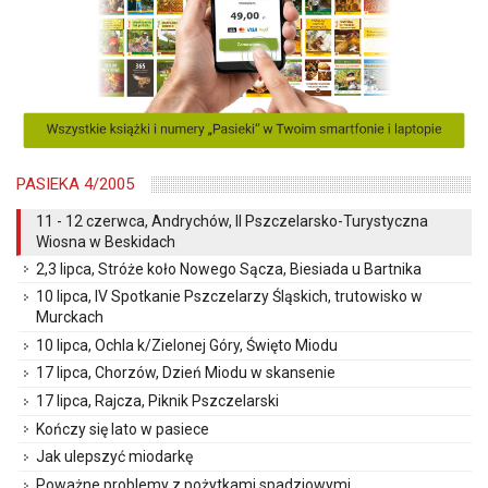
PASIEKA 4/2005
11 - 12 czerwca, Andrychów, II Pszczelarsko-Turystyczna
Wiosna w Beskidach
2,3 lipca, Stróże koło Nowego Sącza, Biesiada u Bartnika
10 lipca, IV Spotkanie Pszczelarzy Śląskich, trutowisko w
Murckach
10 lipca, Ochla k/Zielonej Góry, Święto Miodu
17 lipca, Chorzów, Dzień Miodu w skansenie
17 lipca, Rajcza, Piknik Pszczelarski
Kończy się lato w pasiece
Jak ulepszyć miodarkę
Poważne problemy z pożytkami spadziowymi