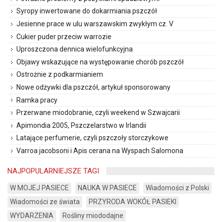
Syropy inwertowane do dokarmiania pszczół
Jesienne prace w ulu warszawskim zwykłym cz. V
Cukier puder przeciw warrozie
Uproszczona dennica wielofunkcyjna
Objawy wskazujące na występowanie chorób pszczół
Ostrożnie z podkarmianiem
Nowe odżywki dla pszczół, artykuł sponsorowany
Ramka pracy
Przerwane miodobranie, czyli weekend w Szwajcarii
Apimondia 2005, Pszczelarstwo w Irlandii
Latające perfumerie, czyli pszczoły storczykowe
Varroa jacobsoni i Apis cerana na Wyspach Salomona
NAJPOPULARNIEJSZE TAGI
W MOJEJ PASIECE
NAUKA W PASIECE
Wiadomości z Polski
Wiadomości ze świata
PRZYRODA WOKÓŁ PASIEKI
WYDARZENIA
Rośliny miododajne