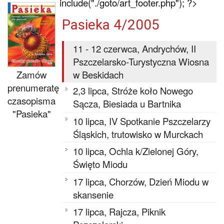
include("./goto/art_footer.php"); ?>
Pasieka 4/2005
11 - 12 czerwca, Andrychów, II
Pszczelarsko-Turystyczna Wiosna
w Beskidach
Zamów
prenumeratę
2,3 lipca, Stróże koło Nowego
czasopisma
Sącza, Biesiada u Bartnika
"Pasieka"
10 lipca, IV Spotkanie Pszczelarzy
Śląskich, trutowisko w Murckach
10 lipca, Ochla k/Zielonej Góry,
Święto Miodu
17 lipca, Chorzów, Dzień Miodu w
skansenie
17 lipca, Rajcza, Piknik