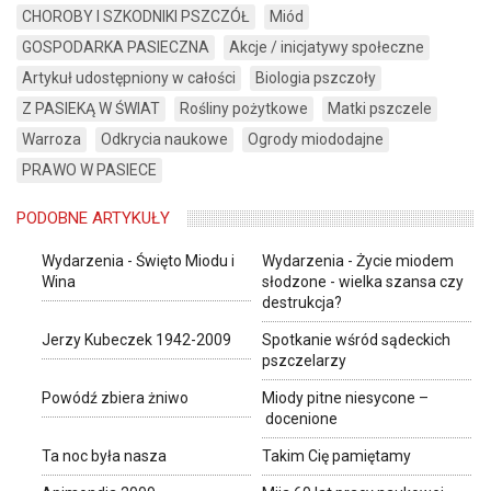
CHOROBY I SZKODNIKI PSZCZÓŁ
Miód
GOSPODARKA PASIECZNA
Akcje / inicjatywy społeczne
Artykuł udostępniony w całości
Biologia pszczoły
Z PASIEKĄ W ŚWIAT
Rośliny pożytkowe
Matki pszczele
Warroza
Odkrycia naukowe
Ogrody miododajne
PRAWO W PASIECE
PODOBNE ARTYKUŁY
Wydarzenia - Święto Miodu i
Wydarzenia - Życie miodem
Wina
słodzone - wielka szansa czy
destrukcja?
Jerzy Kubeczek 1942-2009
Spotkanie wśród sądeckich
pszczelarzy
Powódź zbiera żniwo
Miody pitne niesycone –
docenione
Ta noc była nasza
Takim Cię pamiętamy