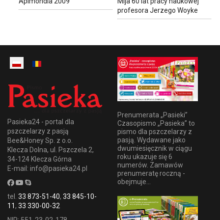
Apimondia 2009
Mija 60 lat pracy naukowej
profesora Jerzego Woyke
Prenumerata „Pasieki”
Pasieka24 - portal dla
Czasopismo „Pasieka” to
pszczelarzy z pasją
pismo dla pszczelarzy z
pasją. Wydawane jako
Bee&Honey Sp. z o.o.
dwumiesięcznik w ciągu
Klecza Dolna, ul. Pszczela 2,
roku ukazuje się 6
34-124 Klecza Górna
numerów. Zamawów
E-mail: info@pasieka24.pl
prenumeratę roczną -
obejmuje...
tel.
33 873-51-40
,
33 845-10-
11
,
33 330-00-32
NIP: 551-23-02-178