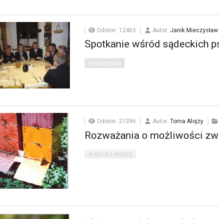
Odsłon: 12463
Autor:
Janik Mieczysław
Spotkanie wśród sądeckich p
WYDARZENIA
Odsłon: 21396
Autor:
Toma Alojzy
Rozważania o możliwości zw
W MOJEJ PASIECE