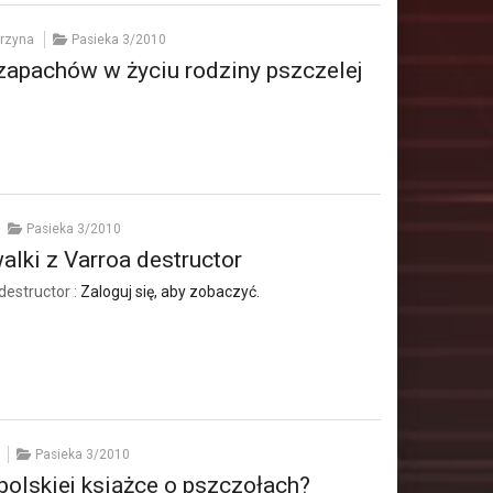
arzyna
Pasieka 3/2010
 zapachów w życiu rodziny pszczelej
Pasieka 3/2010
lki z Varroa destructor
destructor :
Zaloguj się, aby zobaczyć.
Pasieka 3/2010
olskiej książce o pszczołach?