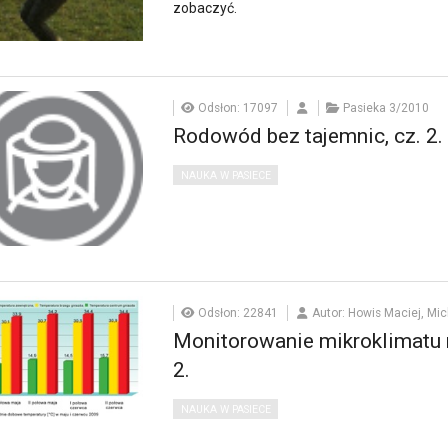
zobaczyć.
Odsłon: 17097
Pasieka 3/2010
Rodowód bez tajemnic, cz. 2.
NAUKA W PASIECE
Odsłon: 22841
Autor: Howis Maciej, Mic
Monitorowanie mikroklimatu 
2.
NAUKA W PASIECE