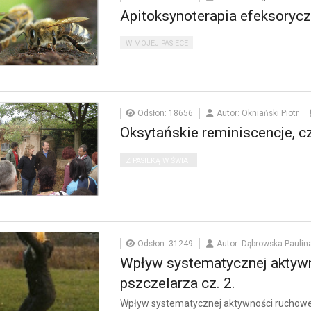
Apitoksynoterapia efeksoryc
W MOJEJ PASIECE
Odsłon: 18656
Autor: Okniański Piotr
Oksytańskie reminiscencje, cz
Z PASIEKĄ W ŚWIAT
Odsłon: 31249
Autor: Dąbrowska Paulin
Wpływ systematycznej aktywn
pszczelarza cz. 2.
Wpływ systematycznej aktywności ruchowej 