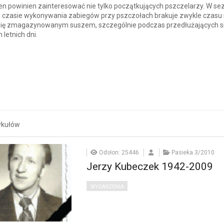
n powinien zainteresować nie tylko początkujących pszczelarzy. W se
w czasie wykonywania zabiegów przy pszczołach brakuje zwykle czasu
 się zmagazynowanym suszem, szczególnie podczas przedłużających s
 letnich dni.
ykułów
Odsłon: 25446
Pasieka 3/2010
Jerzy Kubeczek 1942-2009
WYDARZENIA