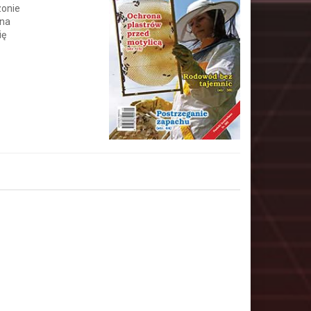
zonie
 na
ię