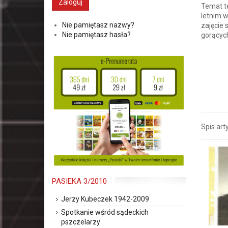
Temat te
letnim 
Nie pamiętasz nazwy?
zajęcie
Nie pamiętasz hasła?
gorących
Spis art
PASIEKA 3/2010
Jerzy Kubeczek 1942-2009
Spotkanie wśród sądeckich
pszczelarzy