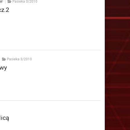
ir
Pasieka 3/2010
cz.2
Pasieka 3/2010
owy
licą