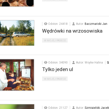
Odsłon: 24418
Autor:
Baczmański Jan
Wędrówki na wrzosowiska
W MOJEJ PASIECE
Odsłon: 34090
Autor: Woyke Halina
Tylko jeden ul
W MOJEJ PASIECE
Odsłon: 21127
Autor:
Szmigielski Jacek