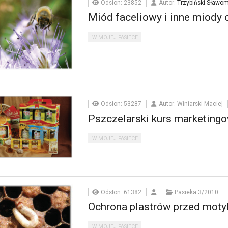
Odsłon: 23852
Autor:
Trzybiński Sławom
Miód faceliowy i inne miody 
W MOJEJ PASIECE
Odsłon: 53287
Autor: Winiarski Maciej
Pszczelarski kurs marketing
W MOJEJ PASIECE
Odsłon: 61382
Pasieka 3/2010
Ochrona plastrów przed moty
W MOJEJ PASIECE