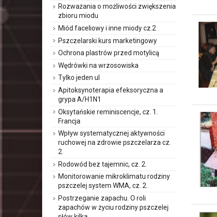
Rozważania o możliwości zwiększenia
zbioru miodu
Miód faceliowy i inne miody cz.2
Pszczelarski kurs marketingowy
Ochrona plastrów przed motylicą
Wędrówki na wrzosowiska
Tylko jeden ul
Apitoksynoterapia efeksoryczna a
grypa A/H1N1
Oksytańskie reminiscencje, cz. 1.
Francja
Wpływ systematycznej aktywności
ruchowej na zdrowie pszczelarza cz.
2.
Rodowód bez tajemnic, cz. 2.
Monitorowanie mikroklimatu rodziny
pszczelej system WMA, cz. 2.
Postrzeganie zapachu. O roli
zapachów w życiu rodziny pszczelej
słów kilka