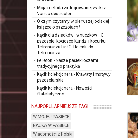
Moja metoda zintegrowanej walki z
Varroa destructor
O czym czytamy w pierwszej polskiej
książce o pszczołach?
Kącik dla dziadków i wnuczków - O
pszczole, kociczce Kundzi i kocurku
Tetroniuszu List 2. Helenki do
Tetroniusza
Felieton - Nasze pasieki oczami
tradycyjnego praktyka
Kącik kolekcjonera - Krawaty i motywy
pszczelarskie
Kącik kolekcjonera - Nowości
filatelistyczne
NAJPOPULARNIEJSZE TAGI
W MOJEJ PASIECE
NAUKA W PASIECE
Wiadomości z Polski