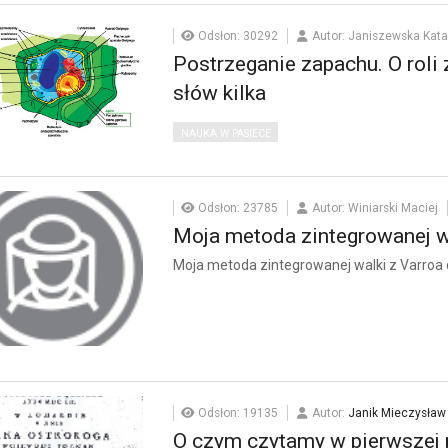
Odsłon: 30292
Autor: Janiszewska Kat
Postrzeganie zapachu. O roli
słów kilka
NAUKA W PASIECE
Odsłon: 23785
Autor: Winiarski Maciej
Moja metoda zintegrowanej wa
Moja metoda zintegrowanej walki z Varroa 
Odsłon: 19135
Autor:
Janik Mieczysław
O czym czytamy w pierwszej p