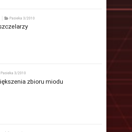
Pasieka 3/2010
szczelarzy
Pasieka 3/2010
iększenia zbioru miodu