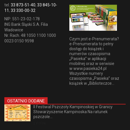
tel.
33 873-51-40
,
33 845-10-
11
,
33 330-00-32
NIP: 551-23-02-178
ING Bank Śląski S.A. Filia
Wadowice
Nr. Rach. 48 1050 1100 1000
Czym jest e-Prenumerata?
0023 0150 9598
e-Prenumerata to pełny
dostęp do książek i
numerów czasopisma
„Pasieka” w aplikacji
mobilnej oraz w serwisie
w www.pasieka24.pl
Wszystkie numery
czasopisma „Pasieka” oraz
książek w „Biblioteczce...
OSTATNIO DODANE
II Festiwal Pszczoły Kampinoskiej w Granicy
Stowarzyszenie Kampinoska Na ratunek
pszczole...
z Polski