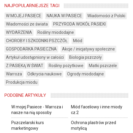
NAJPOPULARNIEJSZE TAGI
W MOJEJ PASIECE
NAUKA W PASIECE
Wiadomości z Polski
Wiadomości ze świata
PRZYRODA WOKÓŁ PASIEKI
WYDARZENIA
Rośliny miododajne
CHOROBY I SZKODNIKI PSZCZÓŁ
Miód
GOSPODARKA PASIECZNA
Akcje / inicjatywy społeczne
Artykuł udostępniony w całości
Biologia pszczoły
Z PASIEKĄ W ŚWIAT
Rośliny pożytkowe
Matki pszczele
Warroza
Odkrycia naukowe
Ogrody miododajne
Produkcja miodu
PODOBNE ARTYKUŁY
W mojej Pasiece - Warroza i
Miód faceliowy i inne miody
nasze na nią sposoby
cz.2
Pszczelarski kurs
Ochrona plastrów przed
marketingowy
motylicą