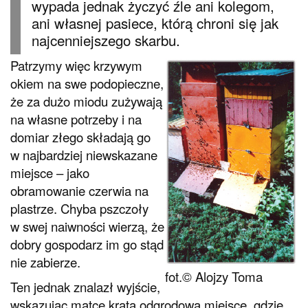
wypada jednak życzyć źle ani kolegom,
ani własnej pasiece, którą chroni się jak
najcenniejszego skarbu.
Patrzymy więc krzywym
okiem na swe podopieczne,
że za dużo miodu zużywają
na własne potrzeby i na
domiar złego składają go
w najbardziej niewskazane
miejsce – jako
obramowanie czerwia na
plastrze. Chyba pszczoły
w swej naiwności wierzą, że
dobry gospodarz im go stąd
nie zabierze.
fot.© Alojzy Toma
Ten jednak znalazł wyjście,
wskazując matce kratą odgrodową miejsce, gdzie