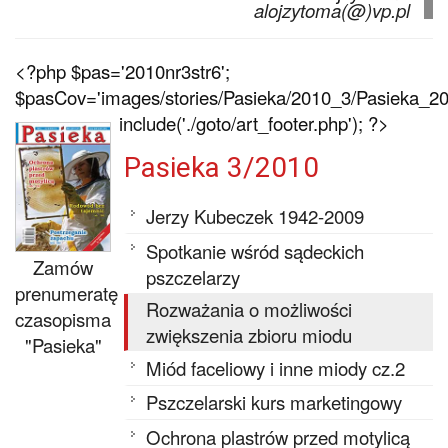
alojzytoma(@)vp.pl
<?php $pas='2010nr3str6';
$pasCov='images/stories/Pasieka/2010_3/Pasieka_201
include('./goto/art_footer.php'); ?>
Pasieka 3/2010
Jerzy Kubeczek 1942-2009
Spotkanie wśród sądeckich
Zamów
pszczelarzy
prenumeratę
Rozważania o możliwości
czasopisma
zwiększenia zbioru miodu
"Pasieka"
Miód faceliowy i inne miody cz.2
Pszczelarski kurs marketingowy
Ochrona plastrów przed motylicą