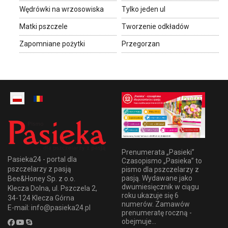
Wędrówki na wrzosowiska
Tylko jeden ul
Matki pszczele
Tworzenie odkładów
Zapomniane pożytki
Przegorzan
Prenumerata „Pasieki”
Pasieka24 - portal dla
Czasopismo „Pasieka” to
pszczelarzy z pasją
pismo dla pszczelarzy z
pasją. Wydawane jako
Bee&Honey Sp. z o.o.
dwumiesięcznik w ciągu
Klecza Dolna, ul. Pszczela 2,
roku ukazuje się 6
34-124 Klecza Górna
numerów. Zamawów
E-mail: info@pasieka24.pl
prenumeratę roczną -
obejmuje...