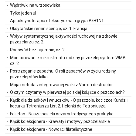
Wędrówki na wrzosowiska
Tylko jeden ul
Apitoksynoterapia efeksoryczna a grypa A/H1N1
Oksytańskie reminiscencje, cz. 1. Francja
Wpływ systematycznej aktywności ruchowej na zdrowie
pszczelarza cz. 2.
Rodowód bez tajemnic, cz. 2.
Monitorowanie mikroklimatu rodziny pszczelej system WMA,
cz. 2.
Postrzeganie zapachu. O roli zapachów w życiu rodziny
pszczelej słów kilka
Moja metoda zintegrowanej walki z Varroa destructor
O czym czytamy w pierwszej polskiej książce o pszczołach?
Kącik dla dziadków i wnuczków - O pszczole, kociczce Kundzi i
kocurku Tetroniuszu List 2. Helenki do Tetroniusza
Felieton - Nasze pasieki oczami tradycyjnego praktyka
Kącik kolekcjonera - Krawaty i motywy pszczelarskie
Kącik kolekcjonera - Nowości filatelistyczne