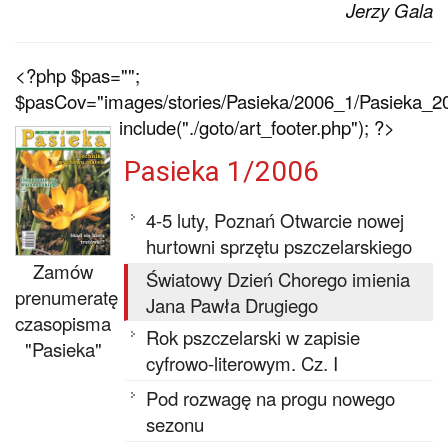
Jerzy Gala
<?php $pas="";
$pasCov="images/stories/Pasieka/2006_1/Pasieka_20
include("./goto/art_footer.php"); ?>
Pasieka 1/2006
4-5 luty, Poznań Otwarcie nowej
hurtowni sprzętu pszczelarskiego
Zamów
Światowy Dzień Chorego imienia
prenumeratę
Jana Pawła Drugiego
czasopisma
Rok pszczelarski w zapisie
"Pasieka"
cyfrowo-literowym. Cz. I
Pod rozwagę na progu nowego
sezonu