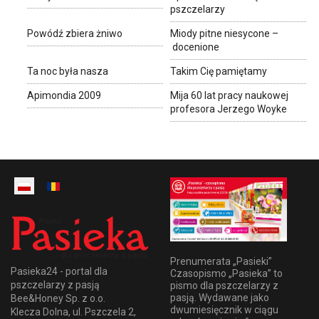
pszczelarzy
Powódź zbiera żniwo
Miody pitne niesycone –
docenione
Ta noc była nasza
Takim Cię pamiętamy
Apimondia 2009
Mija 60 lat pracy naukowej
profesora Jerzego Woyke
Prenumerata „Pasieki”
Pasieka24 - portal dla
Czasopismo „Pasieka” to
pszczelarzy z pasją
pismo dla pszczelarzy z
pasją. Wydawane jako
Bee&Honey Sp. z o.o.
dwumiesięcznik w ciągu
Klecza Dolna, ul. Pszczela 2,