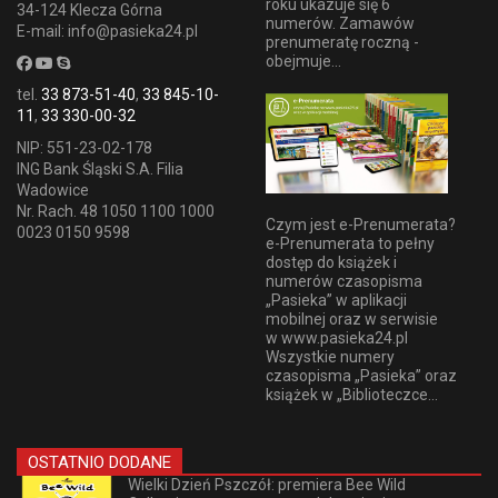
roku ukazuje się 6
34-124 Klecza Górna
numerów. Zamawów
E-mail: info@pasieka24.pl
prenumeratę roczną -
obejmuje...
tel.
33 873-51-40
,
33 845-10-
11
,
33 330-00-32
NIP: 551-23-02-178
ING Bank Śląski S.A. Filia
Wadowice
Nr. Rach. 48 1050 1100 1000
Czym jest e-Prenumerata?
0023 0150 9598
e-Prenumerata to pełny
dostęp do książek i
numerów czasopisma
„Pasieka” w aplikacji
mobilnej oraz w serwisie
w www.pasieka24.pl
Wszystkie numery
czasopisma „Pasieka” oraz
książek w „Biblioteczce...
OSTATNIO DODANE
Wielki Dzień Pszczół: premiera Bee Wild