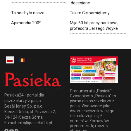
docenione
Ta noc była nasza
Takim Cię pamiętamy
Apimondia 2009
Mija 60 lat pracy naukowej
profesora Jerzego Woyke
Prenumerata „Pasieki”
Pasieka24 - portal dla
Czasopismo „Pasieka” to
pszczelarzy z pasją
pismo dla pszczelarzy z
pasją. Wydawane jako
Bee&Honey Sp. z o.o.
dwumiesięcznik w ciągu
Klecza Dolna, ul. Pszczela 2,
roku ukazuje się 6
34-124 Klecza Górna
numerów. Zamawów
E-mail: info@pasieka24.pl
prenumeratę roczną -
obejmuje...