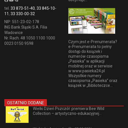
tel.
33 873-51-40
,
33 845-10-
11
,
33 330-00-32
NIP: 551-23-02-178
ING Bank Śląski S.A. Filia
Wadowice
Nr. Rach. 48 1050 1100 1000
Czym jest e-Prenumerata?
0023 0150 9598
e-Prenumerata to pełny
dostęp do książek i
numerów czasopisma
„Pasieka” w aplikacji
mobilnej oraz w serwisie
w www.pasieka24.pl
Wszystkie numery
czasopisma „Pasieka” oraz
książek w „Biblioteczce...
OSTATNIO DODANE
Wielki Dzień Pszczół: premiera Bee Wild
Collection – artystyczno-edukacyjnej...
z Polski