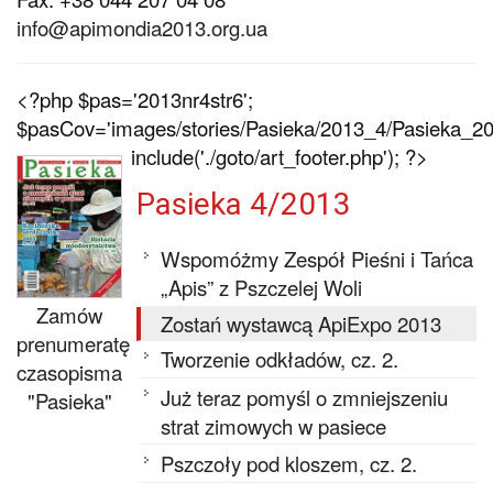
info@apimondia2013.org.ua
<?php $pas='2013nr4str6';
$pasCov='images/stories/Pasieka/2013_4/Pasieka_201
include('./goto/art_footer.php'); ?>
Pasieka 4/2013
Wspomóżmy Zespół Pieśni i Tańca
„Apis” z Pszczelej Woli
Zamów
Zostań wystawcą ApiExpo 2013
prenumeratę
Tworzenie odkładów, cz. 2.
czasopisma
Już teraz pomyśl o zmniejszeniu
"Pasieka"
strat zimowych w pasiece
Pszczoły pod kloszem, cz. 2.