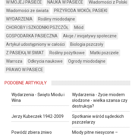
W MOJEJ PASIECE
NAUKA W PASIECE
Wiadomości z Polski
Wiadomości ze świata
PRZYRODA WOKÓŁ PASIEKI
WYDARZENIA
Rośliny miododajne
CHOROBY I SZKODNIKI PSZCZÓŁ
Miód
GOSPODARKA PASIECZNA
Akcje / inicjatywy społeczne
Artykuł udostępniony w całości
Biologia pszczoły
Z PASIEKĄ W ŚWIAT
Rośliny pożytkowe
Matki pszczele
Warroza
Odkrycia naukowe
Ogrody miododajne
PRAWO W PASIECE
PODOBNE ARTYKUŁY
Wydarzenia - Święto Miodu i
Wydarzenia - Życie miodem
Wina
słodzone - wielka szansa czy
destrukcja?
Jerzy Kubeczek 1942-2009
Spotkanie wśród sądeckich
pszczelarzy
Powódź zbiera żniwo
Miody pitne niesycone –