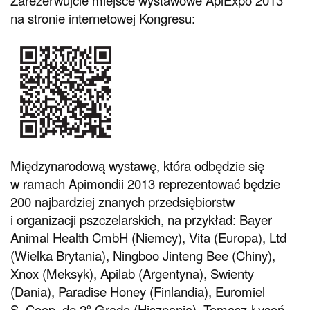
na stronie internetowej Kongresu:
Międzynarodową wystawę, która odbędzie się
w ramach Apimondii 2013 reprezentować będzie
200 najbardziej znanych przedsiębiorstw
i organizacji pszczelarskich, na przykład: Bayer
Animal Health CmbH (Niemcy), Vita (Europa), Ltd
(Wielka Brytania), Ningboo Jinteng Bee (Chiny),
Xnox (Meksyk), Apilab (Argentyna), Swienty
(Dania), Paradise Honey (Finlandia), Euromiel
S. Coop. de 2º Grado (Hiszpania), Tomasz Łysoń