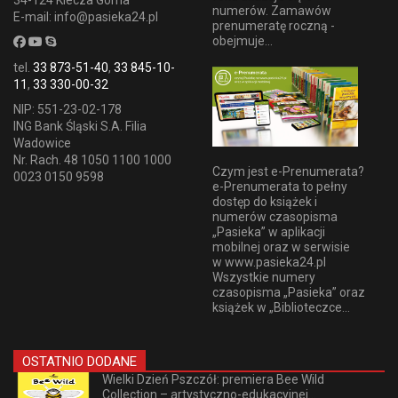
numerów. Zamawów
E-mail: info@pasieka24.pl
prenumeratę roczną -
obejmuje...
tel.
33 873-51-40
,
33 845-10-
11
,
33 330-00-32
NIP: 551-23-02-178
ING Bank Śląski S.A. Filia
Wadowice
Nr. Rach. 48 1050 1100 1000
Czym jest e-Prenumerata?
0023 0150 9598
e-Prenumerata to pełny
dostęp do książek i
numerów czasopisma
„Pasieka” w aplikacji
mobilnej oraz w serwisie
w www.pasieka24.pl
Wszystkie numery
czasopisma „Pasieka” oraz
książek w „Biblioteczce...
OSTATNIO DODANE
Wielki Dzień Pszczół: premiera Bee Wild
Collection – artystyczno-edukacyjnej...