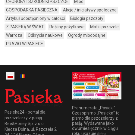
CHOROBY I SZKODNIKI PSZCZÓŁ
Miód
GOSPODARKA PASIECZNA
Akcje / inicjatywy społeczne
Artykuł udostępniony w całości
Biologia pszczoły
Z PASIEKĄ W ŚWIAT
Rośliny pożytkowe
Matki pszczele
Warroza
Odkrycia naukowe
Ogrody miododajne
PRAWO W PASIECE
Prenumerata „Pasieki”
Pasieka24 - portal dla
Czasopismo „Pasieka” to
pszczelarzy z pasją
pismo dla pszczelarzy z
pasją. Wydawane jako
Bee&Honey Sp. z o.o.
dwumiesięcznik w ciągu
Klecza Dolna, ul. Pszczela 2,
roku ukazuje się 6
34-124 Klecza Górna