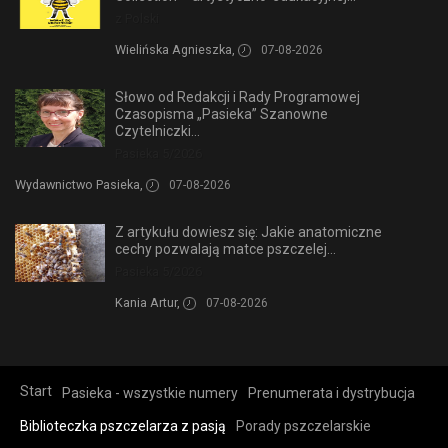
z Polski
Wielińska Agnieszka,
07-08-2026
Słowo od Redakcji i Rady Programowej
Czasopisma „Pasieka” Szanowne
Czytelniczki...
Pasieka 5/2026
Wydawnictwo Pasieka,
07-08-2026
Z artykułu dowiesz się: Jakie anatomiczne
cechy pozwalają matce pszczelej...
Pasieka 5/2026
Kania Artur,
07-08-2026
Start
Pasieka - wszystkie numery
Prenumerata i dystrybucja
Biblioteczka pszczelarza z pasją
Porady pszczelarskie