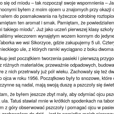
o się od miodu – tak rozpoczął swoje wspomnienia – Jak
nocnymi byłem z moim ojcem u znajomych przy okazji 
ałem do posmakowania na łyżeczce odrobinę roztopione
amiętam ten aromat i smak. Pamiętam, że powiedziałem
i takiego miodu”. Już jako uczeń pierwszej klasy szko
aliśmy wieczorem wynajętym wozem konnym do jedynego
aborka we wsi Sikorzyce, gdzie zakupujemy 5 uli. Czte
ieckiego ule, z których ramki wyciągano z boku dwoma
kup jest początkiem tworzenia pasieki i pierwszą przy
 z różnych materiałów, przeważnie odpadowych, budowa
re z nich przetrwały już pół wieku. Zachowały się też 
 ojca w roku 1956. Początkowo były to snozowe, któr
 czynne są nadal, mają swoją duszę a pszczoły się świetn
am, że byłem jeszcze zbyt mały, aby odymiać ojcu pszc
 ula. Tatuś stawiał mnie w krótkich spodenkach na tabore
 z góry obserwować pszczoły i pomagać ojcu w pasiec
 zachowałem do dziś – jest to pamiątka moich pierwsz