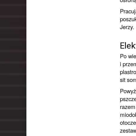
Pracuj
poszuk
Jerzy.
Elek
Po wie
i prze
plast
sit so
Powyżs
pszcze
razem 
miodob
otocze
zestaw