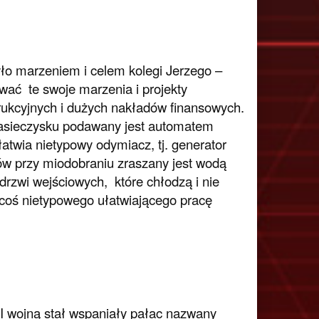
ło marzeniem i celem kolegi Jerzego –
wać te swoje marzenia i projekty
rukcyjnych i dużych nakładów finansowych.
 pasieczysku podawany jest automatem
atwia nietypowy odymiacz, tj. generator
łów przy miodobraniu zraszany jest wodą
drzwi wejściowych, które chłodzą i nie
coś nietypowego ułatwiającego pracę
II wojną stał wspaniały pałac nazwany