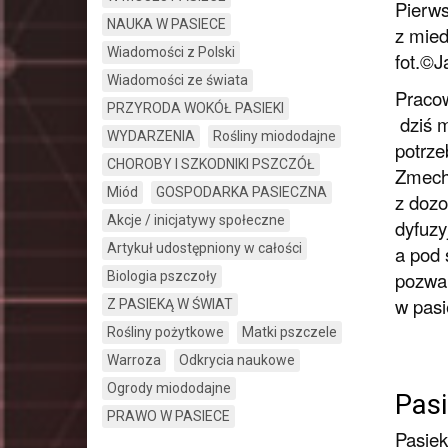
Pierws
NAUKA W PASIECE
z mie
Wiadomości z Polski
fot.©
Wiadomości ze świata
Pracow
PRZYRODA WOKÓŁ PASIEKI
dziś m
WYDARZENIA
Rośliny miododajne
potrze
CHOROBY I SZKODNIKI PSZCZÓŁ
Zmecha
Miód
GOSPODARKA PASIECZNA
z dozo
Akcje / inicjatywy społeczne
dyfuzy
Artykuł udostępniony w całości
a pod 
pozwal
Biologia pszczoły
w pasi
Z PASIEKĄ W ŚWIAT
Rośliny pożytkowe
Matki pszczele
Warroza
Odkrycia naukowe
Ogrody miododajne
Pasi
PRAWO W PASIECE
Pasiek