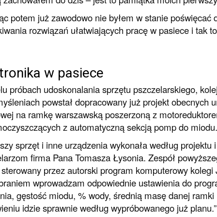
ąc potem już zawodowo nie byłem w stanie poświęcać d
iwania rozwiązań ułatwiających pracę w pasiece i tak t
tronika w pasiece
lu próbach udoskonalania sprzętu pszczelarskiego, kole
myśleniach powstał dopracowany już projekt obecnych ur
rowej na ramkę warszawską poszerzoną z motoredukto
moczyszczących z automatyczną sekcją pomp do miodu
zy sprzęt i inne urządzenia wykonała według projektu
larzom firma Pana Tomasza Łysonia. Zespół powyższego
sterowany przez autorski program komputerowy kolegi 
raniem wprowadzam odpowiednie ustawienia do progra
nia, gęstość miodu, % wody, średnią masę danej ramki 
ieniu idzie sprawnie według wypróbowanego już planu.”