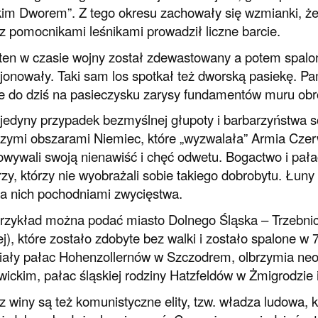
im Dworem”. Z tego okresu zachowały się wzmianki, że 
z pomocnikami leśnikami prowadził liczne barcie.
ten w czasie wojny został zdewastowany a potem spalo
cjonowały. Taki sam los spotkał też dworską pasiekę. Pa
e do dziś na pasieczysku zarysy fundamentów muru ob
 jedyny przypadek bezmyślnej głupoty i barbarzyństwa 
zymi obszarami Niemiec, które „wyzwalała” Armia Czer
wywali swoją nienawiść i chęć odwetu. Bogactwo i pałac
rzy, którzy nie wyobrażali sobie takiego dobrobytu. Łu
la nich pochodniami zwycięstwa.
rzykład można podać miasto Dolnego Śląska – Trzebnicę 
ej), które zostało zdobyte bez walki i zostało spalone w
ały pałac Hohenzollernów w Szczodrem, olbrzymia ne
ickim, pałac śląskiej rodziny Hatzfeldów w Żmigrodzie i 
z winy są też komunistyczne elity, tzw. władza ludowa, k