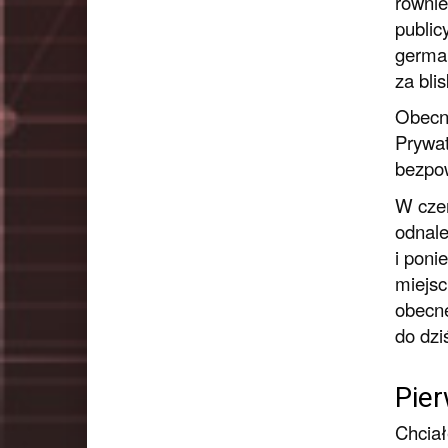
równie
public
germań
za blis
Obecni
Prywat
bezpow
W czer
odnale
i poni
miejsc
obecne
do dzi
Pier
Chciał