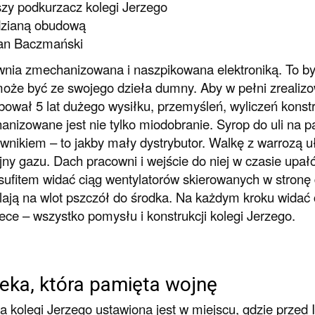
zy podkurzacz kolegi Jerzego
dzianą obudową
Jan Baczmański
nia zmechanizowana i naszpikowana elektroniką. To by
oże być ze swojego dzieła dumny. Aby w pełni zrealizo
bował 5 lat dużego wysiłku, przemyśleń, wyliczeń konst
nizowane jest nie tylko miodobranie. Syrop do uli na
wnikiem – to jakby mały dystrybutor. Walkę z warrozą uł
jny gazu. Dach pracowni i wejście do niej w czasie upa
sufitem widać ciąg wentylatorów skierowanych w stronę 
ają na wlot pszczół do środka. Na każdym kroku widać 
ece – wszystko pomysłu i konstrukcji kolegi Jerzego.
eka, która pamięta wojnę
a kolegi Jerzego ustawiona jest w miejscu, gdzie przed 