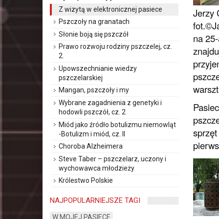
Z wizytą w elektronicznej pasiece
Jerzy 
Pszczoły na granatach
fot.©
Słonie boją się pszczół
na 25-
Prawo rozwoju rodziny pszczelej, cz.
znajdu
2.
przyje
Upowszechnianie wiedzy
pszcze
pszczelarskiej
warszt
Mangan, pszczoły i my
Wybrane zagadnienia z genetyki i
Pasiec
hodowli pszczół, cz. 2
pszcze
Miód jako źródło botulizmu niemowląt
sprzęt
-Botulizm i miód, cz. II
pierws
Choroba Alzheimera
Steve Taber – pszczelarz, uczony i
wychowawca młodzieży
Królestwo Polskie
NAJPOPULARNIEJSZE TAGI
W MOJEJ PASIECE