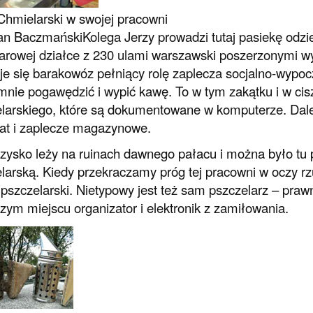
Chmielarski w swojej pracowni
Jan Baczmański
Kolega Jerzy prowadzi tutaj pasiekę odzi
arowej działce z 230 ulami warszawski poszerzonymi wy
je się barakowóz pełniący rolę zaplecza socjalno-wyp
mnie pogawędzić i wypić kawę. To w tym zakątku i w cisz
larskiego, które są dokumentowane w komputerze. Dalej
at i zaplecze magazynowe.
zysko leży na ruinach dawnego pałacu i można było tu
larską. Kiedy przekraczamy próg tej pracowni w oczy rz
 pszczelarski. Nietypowy jest też sam pszczelarz – prawn
zym miejscu organizator i elektronik z zamiłowania.