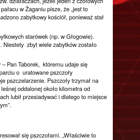
w. działaczach, jeżeli jeden z czołowych
pałacu w Żaganiu pisze, że „jest to
adzono zabytkowy kościół, ponieważ stał
bytkowych starówek (np. w Głogowie).
 Niestety zbyt wiele zabytków zostało
 – Pan Taborek, któremu udaje się
 oparciu o uratowane pszczoły
oje pszczelarzenie. Pszczoły trzymał na
leśnej oddalonej około kilometra od
h lubił przesiadywać i dlatego to miejsce
wym”.
teresował się pszczołami. „Właściwie to