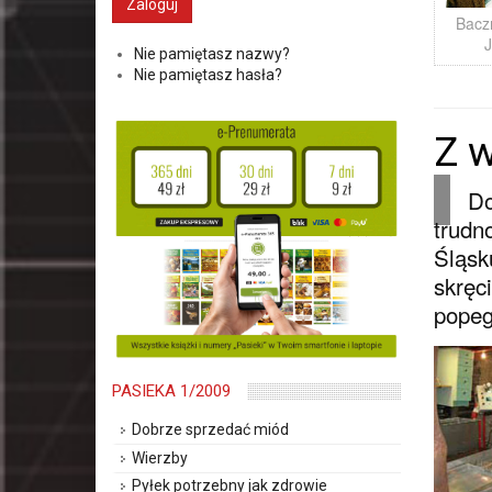
Bacz
Nie pamiętasz nazwy?
Nie pamiętasz hasła?
Z w
Do
trudn
Śląsk
skręc
popeg
PASIEKA 1/2009
Dobrze sprzedać miód
Wierzby
Pyłek potrzebny jak zdrowie