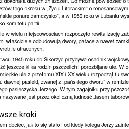
ż dokonała dużych zniszczeń. Co można powiedzieć o tz
ystów tego okresu w „Życiu Literackim” o renesansowym 
skie ponure zamczysko”, a w 1956 roku w Lubaniu wys
ko komitetu partii.
e w wielu miejscowościach rozpoczęto rewitalizację za
ni właściciele odbudowują dwory, pałace a nawet zamki.
rotnie utraconych.
wcu 1945 roku do Sikorzyc przybywa osadnik wojskowy
źć jeszcze kilka rodzin pszczelich i porozbijane ule. W
emieckie ule z przełomu XIX i XX wieku rozpoczął tu sw
u dawnej pasieki, zwanej z „pańskiego dworu” w remizie 
go pasieczyska Jerzego. W tym zagajniku przy pszczołac
ś nazywane jest przez okoliczną ludność „lasem taboro
wsze kroki
em dociec, jak to się stało i od kiedy kolega Jerzy zain