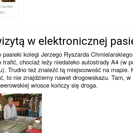
mański
Jan
izytą w elektronicznej pas
 pasieki kolegi Jerzego Ryszarda Chmielarskiego
o trafić, chociaż leży niedaleko autostrady A4 (w
u). Trudno też znaleźć tą miejscowość na mapie. 
ić, to nie znajdziemy nawet drogowskazu. Tam, w
eerowskiej wiosce kończy się droga.