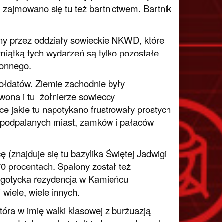
zajmowano się tu też bartnictwem. Bartnik
ny przez oddziały sowieckie NKWD, które
miątką tych wydarzeń są tylko pozostałe
ronnego.
sołdatów. Ziemie zachodnie były
wona i tu żołnierze sowieccy
e jakie tu napotykano frustrowały prostych
ny podpalanych miast, zamków i pałaców
(znajduje się tu bazylika Świętej Jadwigi
 70 procentach. Spalony został też
ogotycka rezydencja w Kamieńcu
wiele, wiele innych.
tóra w imię walki klasowej z burżuazją