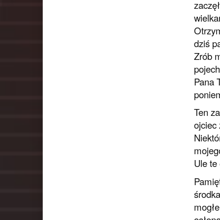
zaczęł
wielka
Otrzym
dziś p
Zrób m
pojech
Pana T
poniem
Ten za
ojciec
Niektó
mojego
Ule te
Pamięt
środka
mogłem
osłoną