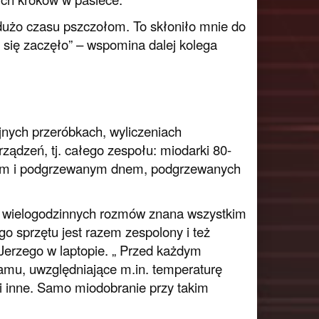
użo czasu pszczołom. To skłoniło mnie do
o się zaczęło” – wspomina dalej kolega
jnych przeróbkach, wyliczeniach
ządzeń, tj. całego zespołu: miodarki 80-
rem i podgrzewanym dnem, podgrzewanych
.
 i wielogodzinnych rozmów znana wszystkim
 sprzętu jest razem zespolony i też
Jerzego w laptopie. „ Przed każdym
mu, uwzględniające m.in. temperaturę
i inne. Samo miodobranie przy takim