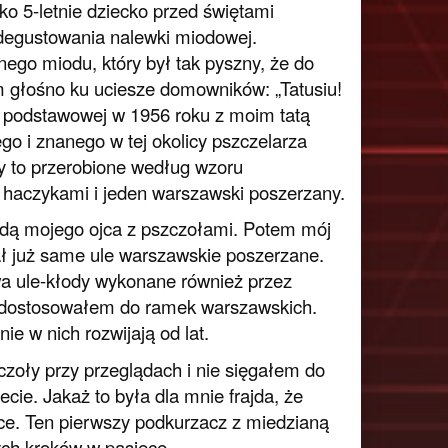
o 5-letnie dziecko przed świętami
degustowania nalewki miodowej.
go miodu, który był tak pyszny, że do
 głośno ku uciesze domowników: „Tatusiu!
ły podstawowej w 1956 roku z moim tatą
 i znanego w tej okolicy pszczelarza
ry to przerobione według wzoru
 haczykami i jeden warszawski poszerzany.
godą mojego ojca z pszczołami. Potem mój
ł już same ule warszawskie poszerzane.
dwa ule-kłody wykonane również przez
e dostosowałem do ramek warszawskich.
ie w nich rozwijają od lat.
zoły przy przeglądach i nie sięgałem do
cie. Jakaż to była dla mnie frajda, że
e. Ten pierwszy podkurzacz z miedzianą
ych kroków w pasiece.