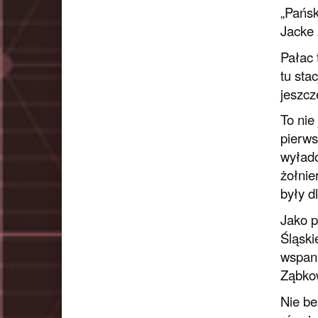
„Pańsk
Jacke 
Pałac 
tu sta
jeszcz
To nie
pierws
wyłado
żołnie
były d
Jako p
Śląski
wspani
Ząbkow
Nie be