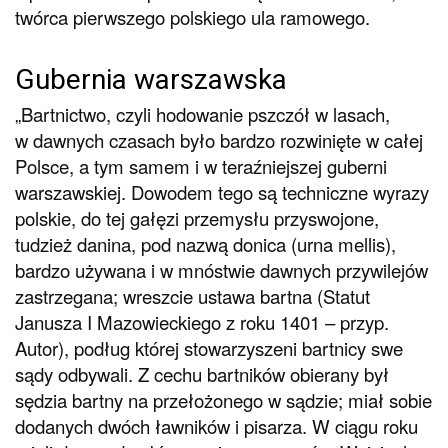
twórca pierwszego polskiego ula ramowego.
Gubernia warszawska
„Bartnictwo, czyli hodowanie pszczół w lasach,
w dawnych czasach było bardzo rozwinięte w całej
Polsce, a tym samem i w teraźniejszej guberni
warszawskiej. Dowodem tego są techniczne wyrazy
polskie, do tej gałęzi przemysłu przyswojone,
tudzież danina, pod nazwą donica (urna mellis),
bardzo używana i w mnóstwie dawnych przywilejów
zastrzegana; wreszcie ustawa bartna (Statut
Janusza I Mazowieckiego z roku 1401 – przyp.
Autor), podług której stowarzyszeni bartnicy swe
sądy odbywali. Z cechu bartników obierany był
sędzia bartny na przełożonego w sądzie; miał sobie
dodanych dwóch ławników i pisarza. W ciągu roku