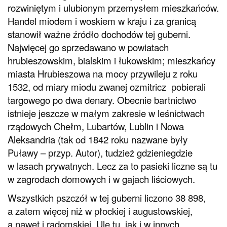
rozwiniętym i ulubionym przemysłem mieszkańców.
Handel miodem i woskiem w kraju i za granicą
stanowił ważne źródło dochodów tej guberni.
Najwięcej go sprzedawano w powiatach
hrubieszowskim, bialskim i łukowskim; mieszkańcy
miasta Hrubieszowa na mocy przywileju z roku
1532, od miary miodu zwanej ozmitricz pobierali
targowego po dwa denary. Obecnie bartnictwo
istnieje jeszcze w małym zakresie w leśnictwach
rządowych Chełm, Lubartów, Lublin i Nowa
Aleksandria (tak od 1842 roku nazwane były
Puławy – przyp. Autor), tudzież gdzieniegdzie
w lasach prywatnych. Lecz za to pasieki liczne są tu
w zagrodach domowych i w gajach liściowych.
Wszystkich pszczół w tej guberni liczono 38 898,
a zatem więcej niż w płockiej i augustowskiej,
a nawet i radomskiej. Ule tu, jak i w innych