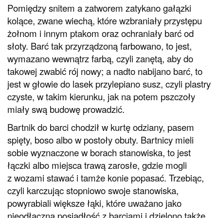
Pomiędzy snitem a zatworem zatykano gałązki
kolące, zwane wiechą, które wzbraniały przystępu
żołnom i innym ptakom oraz ochraniały barć od
słoty. Barć tak przyrządzoną farbowano, to jest,
wymazano wewnątrz farbą, czyli zanętą, aby do
takowej zwabić rój nowy; a nadto nabijano barć, to
jest w głowie do lasek przylepiano susz, czyli plastry
czyste, w takim kierunku, jak na potem pszczoły
miały swą budowę prowadzić.
Bartnik do barci chodził w kurtę odziany, pasem
spięty, boso albo w postoły obuty. Bartnicy mieli
sobie wyznaczone w borach stanowiska, to jest
łączki albo miejsca trawą zarosłe, gdzie mogli
z wozami stawać i tamże konie popasać. Trzebiąc,
czyli karczując stopniowo swoje stanowiska,
powyrabiali większe łąki, które uważano jako
nieodłączną posiadłość z barciami i dzielono także