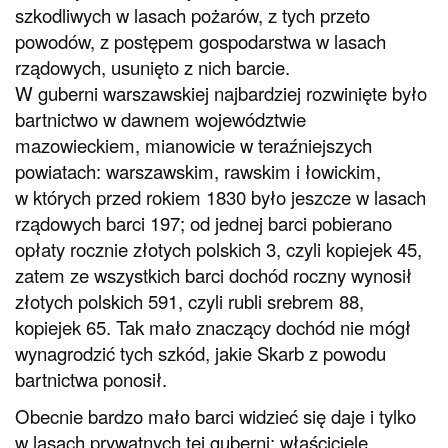
szkodliwych w lasach pożarów, z tych przeto
powodów, z postępem gospodarstwa w lasach
rządowych, usunięto z nich barcie.
W guberni warszawskiej najbardziej rozwinięte było
bartnictwo w dawnem województwie
mazowieckiem, mianowicie w teraźniejszych
powiatach: warszawskim, rawskim i łowickim,
w których przed rokiem 1830 było jeszcze w lasach
rządowych barci 197; od jednej barci pobierano
opłaty rocznie złotych polskich 3, czyli kopiejek 45,
zatem ze wszystkich barci dochód roczny wynosił
złotych polskich 591, czyli rubli srebrem 88,
kopiejek 65. Tak mało znaczący dochód nie mógł
wynagrodzić tych szkód, jakie Skarb z powodu
bartnictwa ponosił.
Obecnie bardzo mało barci widzieć się daje i tylko
w lasach prywatnych tej guberni; właściciele