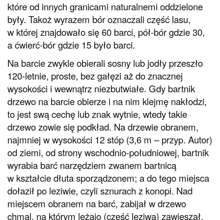
które od innych granicami naturalnemi oddzielone
były. Takoż wyrazem bór oznaczali część lasu,
w której znajdowało się 60 barci, pół-bór gdzie 30,
a ćwierć-bór gdzie 15 było barci.
Na barcie zwykle obierali sosny lub jodły przeszło
120-letnie, proste, bez gałęzi aż do znacznej
wysokości i wewnątrz niezbutwiałe. Gdy bartnik
drzewo na barcie obierze i na nim klejmę nakłodzi,
to jest swą cechę lub znak wytnie, wtedy takie
drzewo zowie się podkład. Na drzewie obranem,
najmniej w wysokości 12 stóp (3,6 m – przyp. Autor)
od ziemi, od strony wschodnio-południowej, bartnik
wyrabia barć narzędziem zwanem bartnicą
w kształcie dłuta sporządzonem; a do tego miejsca
dołaził po leziwie, czyli sznurach z konopi. Nad
miejscem obranem na barć, zabijał w drzewo
chmal, na którym leżajo (część leziwa) zawieszał.