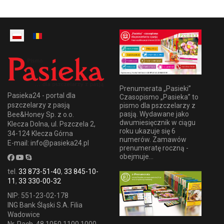
Prenumerata „Pasieki”
Pasieka24 - portal dla
Czasopismo „Pasieka” to
pszczelarzy z pasją
pismo dla pszczelarzy z
pasją. Wydawane jako
Bee&Honey Sp. z o.o.
dwumiesięcznik w ciągu
Klecza Dolna, ul. Pszczela 2,
roku ukazuje się 6
34-124 Klecza Górna
numerów. Zamawów
E-mail: info@pasieka24.pl
prenumeratę roczną -
obejmuje...
tel.
33 873-51-40
,
33 845-10-
11
,
33 330-00-32
NIP: 551-23-02-178
ING Bank Śląski S.A. Filia
Wadowice
Nr. Rach. 48 1050 1100 1000