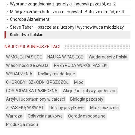
Wybrane zagadnienia z genetyki i hodowli pszczół, cz. 2
Miód jako źródło botulizmu niemowląt -Botulizm i miód, cz. II
Choroba Alzheimera
Steve Taber – pszczelarz, uczony i wychowawca młodzieży
Królestwo Polskie
NAJPOPULARNIEJSZE TAGI
W MOJEJ PASIECE
NAUKA W PASIECE
Wiadomości z Polski
Wiadomości ze świata
PRZYRODA WOKÓŁ PASIEKI
WYDARZENIA
Rośliny miododajne
CHOROBY I SZKODNIKI PSZCZÓŁ
Miód
GOSPODARKA PASIECZNA
Akcje / inicjatywy społeczne
Artykuł udostępniony w całości
Biologia pszczoły
Z PASIEKĄ W ŚWIAT
Rośliny pożytkowe
Matki pszczele
Warroza
Odkrycia naukowe
Ogrody miododajne
Produkcja miodu