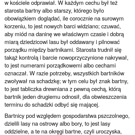
w kościele odprawiał. W każdym cechu był też
starosta bartny albo starszy, którego było
obowiązkiem doglądać, ile corocznie na surowym
korzeniu, to jest nowych barci widziano; czuwać,
aby miód na daninę we właściwym czasie i dobrą
miarą dziedzicowi lasu był oddawany i pilnować
porządku między bartnikami. Starosta trudnił się
takąż kontrolą i barcie nowoprzyczynione nakrywał,
to jest numerami porządkowemi albo cechami
oznaczał. W razie potrzeby, wszystkich bartników
zwoływał na schadzkę; w tym celu był znak bartny,
to jest tabliczka drewniana z pewną cechą, którą
bartnik jeden drugiemu odnosił, dla obwieszczenia
terminu do schadzki odbyć się mającej.
Bartnicy pod względem gospodarstwa pszczolnego,
dzielili lasy na ostrowy albo bory, to jest lasy
oddzielne, a te na okręgi bartne, czyli uroczyska,