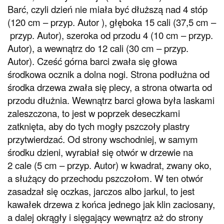
Barć, czyli dzień nie miała być dłuższą nad 4 stóp
(120 cm – przyp. Autor ), głęboka 15 cali (37,5 cm –
przyp. Autor), szeroka od przodu 4 (10 cm – przyp.
Autor), a wewnątrz do 12 cali (30 cm – przyp.
Autor). Cześć górna barci zwała się głowa
środkowa ocznik a dolna nogi. Strona podłużna od
środka drzewa zwała się plecy, a strona otwarta od
przodu dłużnia. Wewnątrz barci głowa była laskami
zaleszczona, to jest w poprzek deseczkami
zatknięta, aby do tych mogły pszczoły plastry
przytwierdzać. Od strony wschodniej, w samym
środku dzieni, wyrabiał się otwór w drzewie na
2 cale (5 cm – przyp. Autor) w kwadrat, zwany oko,
a służący do przechodu pszczołom. W ten otwór
zasadzał się oczkas, jarczos albo jarkul, to jest
kawałek drzewa z końca jednego jak klin zaciosany,
a dalej okrągły i sięgający wewnątrz aż do strony