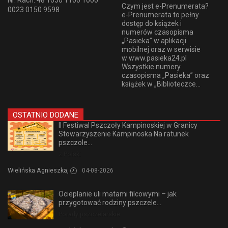
Czym jest e-Prenumerata?
0023 0150 9598
e-Prenumerata to pełny
dostęp do książek i
numerów czasopisma
„Pasieka” w aplikacji
mobilnej oraz w serwisie
w www.pasieka24.pl
Wszystkie numery
czasopisma „Pasieka” oraz
książek w „Biblioteczce...
OSTATNIO DODANE
II Festiwal Pszczoły Kampinoskiej w Granicy
Stowarzyszenie Kampinoska Na ratunek
pszczole...
z Polski
Wielińska Agnieszka,
04-08-2026
Ocieplanie uli matami filcowymi – jak
przygotować rodziny pszczele...
Porady pszczelarskie