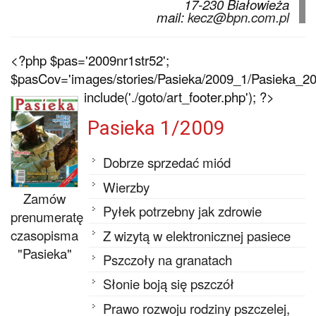
17-230 Białowieża
mail:
kecz@bpn.com.pl
<?php $pas='2009nr1str52';
$pasCov='images/stories/Pasieka/2009_1/Pasieka_200
include('./goto/art_footer.php'); ?>
Pasieka 1/2009
Dobrze sprzedać miód
Wierzby
Zamów
Pyłek potrzebny jak zdrowie
prenumeratę
czasopisma
Z wizytą w elektronicznej pasiece
"Pasieka"
Pszczoły na granatach
Słonie boją się pszczół
Prawo rozwoju rodziny pszczelej,