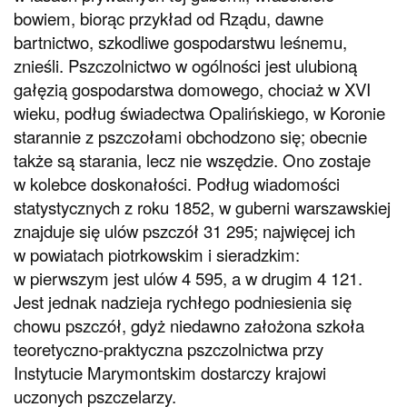
bowiem, biorąc przykład od Rządu, dawne
bartnictwo, szkodliwe gospodarstwu leśnemu,
znieśli. Pszczolnictwo w ogólności jest ulubioną
gałęzią gospodarstwa domowego, chociaż w XVI
wieku, podług świadectwa Opalińskiego, w Koronie
starannie z pszczołami obchodzono się; obecnie
także są starania, lecz nie wszędzie. Ono zostaje
w kolebce doskonałości. Podług wiadomości
statystycznych z roku 1852, w guberni warszawskiej
znajduje się ulów pszczół 31 295; najwięcej ich
w powiatach piotrkowskim i sieradzkim:
w pierwszym jest ulów 4 595, a w drugim 4 121.
Jest jednak nadzieja rychłego podniesienia się
chowu pszczół, gdyż niedawno założona szkoła
teoretyczno-praktyczna pszczolnictwa przy
Instytucie Marymontskim dostarczy krajowi
uczonych pszczelarzy.