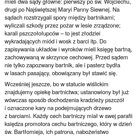
mieli dwa sądy główne: pierwszy po św. Wojciechu,
drugi po Najświętszej Maryi Panny Siewnej. Na
sądach rozstrzygali spory między bartnikami;
wyliczali szkody przez pożar w lesie zrządzone;
karali pszczołołupców – to jest złodziei
wykradających miód i wosk z barci itp. Do
zapisywania układów i wyroków mieli księgę bartną,
zachowywaną w skrzynce cechowej. Przed sądem
nie tylko zapozwany bartnik, ale i pasterz bydła
w lasach pasający, obowiązany był stawić się.
Wcześniej jeszcze, bo w statucie wiślickim
znajdujemy opiekę bartnictwa; ustanowiony był już
wówczas sposób dochodzenia kradzieży pszczół
i oznaczone kary na podejmujących drzewo
z barciami. Każdy cech bartniczy miał w swej parafii
księdza promotora cechu bartniczego, który w dzień
św. Bartłomieja, ich patrona, nabożeństwo