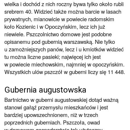
wielka i dochód z nich roczny bywa tylko około rubli
srebrem 40. Widzieć także można barcie w lasach
prywatnych, mianowicie w powiecie radomskim
koło Kozienic i w Opoczyńskim, lecz ich już
niewiele. Pszczolnictwo domowe jest podobne
opisanemu pod gubernią warszawską. Nie tylko
u zamożniejszych panów, lecz i u kmiotków widzieć
tu można liczne pasieki; najwięcej ich jest
w powiecie miechowskim, najmniej w opoczyńskim.
Wszystkich ulów pszczół w guberni liczy się 11 448.
Gubernia augustowska
Bartnictwo w guberni augustowskiej dotąd ważną
stanowi gałąź przemysłu mieszkańców i jest
bardziej upowszechnionem, niż w trzech
poprzednich guberniach. Pszczoła, owad
w domowem gospodarstwie tak użyteczny,