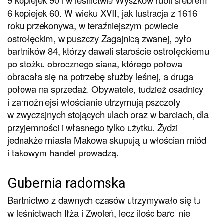
9 kopiejek 90 i w leśnictwie Wyszków rubli srebrem
6 kopiejek 60. W wieku XVII, jak lustracja z 1616
roku przekonywa, w teraźniejszym powiecie
ostrołęckim, w puszczy Zagajnicą zwanej, było
bartników 84, którzy dawali staroście ostrołęckiemu
po stożku obrocznego siana, którego połowa
obracała się na potrzebę służby leśnej, a druga
połowa na sprzedaż. Obywatele, tudzież osadnicy
i zamożniejsi włościanie utrzymują pszczoły
w zwyczajnych stojących ulach oraz w barciach, dla
przyjemności i własnego tylko użytku. Żydzi
jednakże miasta Makowa skupują u włościan miód
i takowym handel prowadzą.
Gubernia radomska
Bartnictwo z dawnych czasów utrzymywało się tu
w leśnictwach Iłża i Zwoleń, lecz ilość barci nie