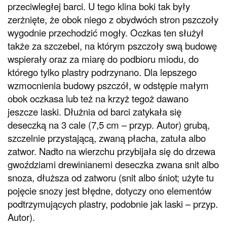
przeciwległej barci. U tego klina boki tak były
zerżnięte, że obok niego z obydwóch stron pszczoły
wygodnie przechodzić mogły. Oczkas ten służył
także za szczebel, na którym pszczoły swą budowę
wspierały oraz za miarę do podbioru miodu, do
którego tylko plastry podrzynano. Dla lepszego
wzmocnienia budowy pszczół, w odstępie małym
obok oczkasa lub też na krzyż tegoż dawano
jeszcze laski. Dłużnia od barci zatykała się
deseczką na 3 cale (7,5 cm – przyp. Autor) grubą,
szczelnie przystającą, zwaną płacha, zatuła albo
zatwor. Nadto na wierzchu przybijała się do drzewa
gwoździami drewinianemi deseczka zwana snit albo
snoza, dłuższa od zatworu (snit albo śniot; użyte tu
pojęcie snozy jest błędne, dotyczy ono elementów
podtrzymujących plastry, podobnie jak laski – przyp.
Autor).