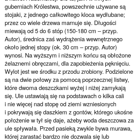
guberniach Królestwa, powszechnie używane są
stojaki, z jednego całkowitego kloca wydłubane;
przez co wiele drzewa marnuje się. Długości
miewają od 5 do 6 stóp (150-180 cm – przyp.
Autor), średnica zaś wydrążenia wewnętrznego
około jednej stopy (ok. 30 cm – przyp. Autor)
wynosi. Na wyższym i niższym końcu są obłożone
żelaznemi obręczami, dla zapobieżenia pęknięciu.
Wylot jest we środku z przodu zrobiony. Podzielone
są na dwie połowy za pomocą poprzecznej listwy,
które dwoma deszczkami wyżej i niżej zamykają
się. Ule ustawiają się na podstawach o kilka cali
i nie więcej nad stopę od ziemi wzniesionych
i pokrywają się daszkiem z gontów, którego ukośne
położenie w tył się daje, ażeby woda deszczowa za
ule spływała. Przed pasieką zwykle bywa murawa,
której zarastać bardzo nie dozwala się lub