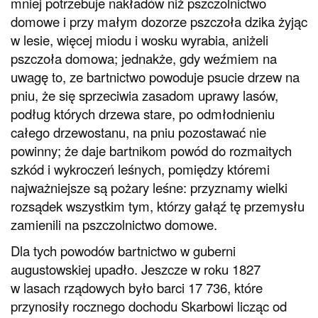
mniej potrzebuje nakładów niż pszczolnictwo
domowe i przy małym dozorze pszczoła dzika żyjąc
w lesie, więcej miodu i wosku wyrabia, aniżeli
pszczoła domowa; jednakże, gdy weźmiem na
uwagę to, ze bartnictwo powoduje psucie drzew na
pniu, że się sprzeciwia zasadom uprawy lasów,
podług których drzewa stare, po odmłodnieniu
całego drzewostanu, na pniu pozostawać nie
powinny; że daje bartnikom powód do rozmaitych
szkód i wykroczeń leśnych, pomiędzy któremi
najważniejsze są pożary leśne: przyznamy wielki
rozsądek wszystkim tym, którzy gałąź tę przemysłu
zamienili na pszczolnictwo domowe.
Dla tych powodów bartnictwo w guberni
augustowskiej upadło. Jeszcze w roku 1827
w lasach rządowych było barci 17 736, które
przynosiły rocznego dochodu Skarbowi licząc od