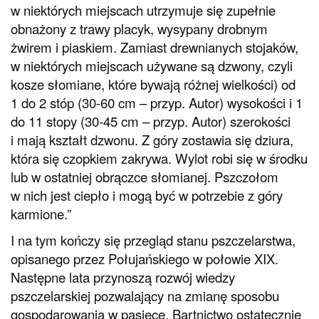
w niektórych miejscach utrzymuje się zupełnie
obnażony z trawy placyk, wysypany drobnym
żwirem i piaskiem. Zamiast drewnianych stojaków,
w niektórych miejscach używane są dzwony, czyli
kosze słomiane, które bywają różnej wielkości) od
1 do 2 stóp (30-60 cm – przyp. Autor) wysokości i 1
do 11 stopy (30-45 cm – przyp. Autor) szerokości
i mają kształt dzwonu. Z góry zostawia się dziura,
która się czopkiem zakrywa. Wylot robi się w środku
lub w ostatniej obrączce słomianej. Pszczołom
w nich jest ciepło i mogą być w potrzebie z góry
karmione.”
I na tym kończy się przegląd stanu pszczelarstwa,
opisanego przez Połujańskiego w połowie XIX.
Następne lata przynoszą rozwój wiedzy
pszczelarskiej pozwalający na zmianę sposobu
gospodarowania w pasiece. Bartnictwo ostatecznie