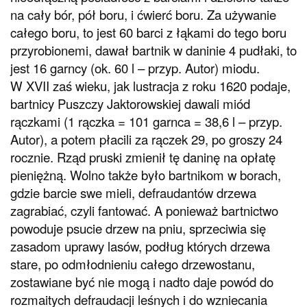
na cały bór, pół boru, i ćwierć boru. Za używanie
całego boru, to jest 60 barci z łąkami do tego boru
przyrobionemi, dawał bartnik w daninie 4 pudłaki, to
jest 16 garncy (ok. 60 l – przyp. Autor) miodu.
W XVII zaś wieku, jak lustracja z roku 1620 podaje,
bartnicy Puszczy Jaktorowskiej dawali miód
rączkami (1 rączka = 101 garnca = 38,6 l – przyp.
Autor), a potem płacili za rączek 29, po groszy 24
rocznie. Rząd pruski zmienił tę daninę na opłatę
pieniężną. Wolno także było bartnikom w borach,
gdzie barcie swe mieli, defraudantów drzewa
zagrabiać, czyli fantować. A ponieważ bartnictwo
powoduje psucie drzew na pniu, sprzeciwia się
zasadom uprawy lasów, podług których drzewa
stare, po odmłodnieniu całego drzewostanu,
zostawiane być nie mogą i nadto daje powód do
rozmaitych defraudacji leśnych i do wzniecania