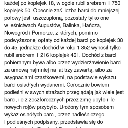
każdej po kopiejek 18, w ogóle rubli srebrem 1 750
kopiejek 50. Obecnie zaś liczba barci do mniejszej
połowy jest uszczuploną, pozostały tylko one
w leśnictwach Augustów, Balinka, Hańcza,
Nowogród i Pomorze, z których, pomimo
podwyższonej opłaty od każdej barci po kopiejek 38
do 45, jednakże dochód w roku 1 852 wynosił tylko
rubli srebrem 1 216 kopiejek 461. Dochód z barci
pobieranym bywa albo przez wydzierżawienie barci
za umową najmniej na lat trzy zawartą, albo za
asygnacjami cząstkowemi, na podstawie wykazu
barci osiadłych wydanemi. Corocznie bowiem
podleśni w swych strażach przeglądają jak wiele jest
barci, ile z zeszłorocznych przez zimę ubyło i ile
nowych rojów przybyło. Ułożony tym sposobem
wykaz osiadłych barci, przez nadleśniczego
i podleśnych podpisany, przedstawia się do