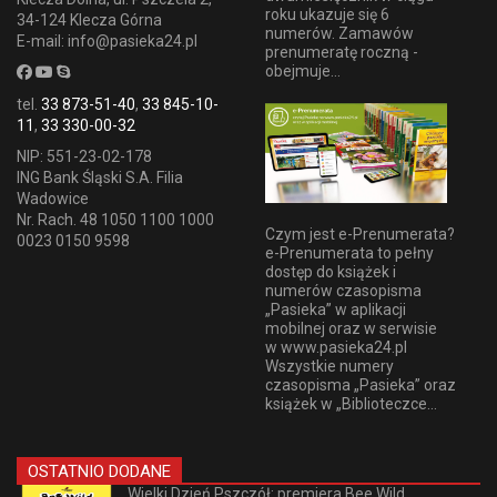
roku ukazuje się 6
34-124 Klecza Górna
numerów. Zamawów
E-mail: info@pasieka24.pl
prenumeratę roczną -
obejmuje...
tel.
33 873-51-40
,
33 845-10-
11
,
33 330-00-32
NIP: 551-23-02-178
ING Bank Śląski S.A. Filia
Wadowice
Nr. Rach. 48 1050 1100 1000
Czym jest e-Prenumerata?
0023 0150 9598
e-Prenumerata to pełny
dostęp do książek i
numerów czasopisma
„Pasieka” w aplikacji
mobilnej oraz w serwisie
w www.pasieka24.pl
Wszystkie numery
czasopisma „Pasieka” oraz
książek w „Biblioteczce...
OSTATNIO DODANE
Wielki Dzień Pszczół: premiera Bee Wild