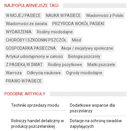
NAJPOPULARNIEJSZE TAGI
W MOJEJ PASIECE
NAUKA W PASIECE
Wiadomości z Polski
Wiadomości ze świata
PRZYRODA WOKÓŁ PASIEKI
WYDARZENIA
Rośliny miododajne
CHOROBY I SZKODNIKI PSZCZÓŁ
Miód
GOSPODARKA PASIECZNA
Akcje / inicjatywy społeczne
Artykuł udostępniony w całości
Biologia pszczoły
Z PASIEKĄ W ŚWIAT
Rośliny pożytkowe
Matki pszczele
Warroza
Odkrycia naukowe
Ogrody miododajne
PRAWO W PASIECE
PODOBNE ARTYKUŁY
Techniki sprzedaży miodu
Dodatkowe wsparcie dla
pszczelarzy
Rolniczy handel detaliczny w
Dotacje na ochronę owadów
produkcji pszczelarskiej
zapylających