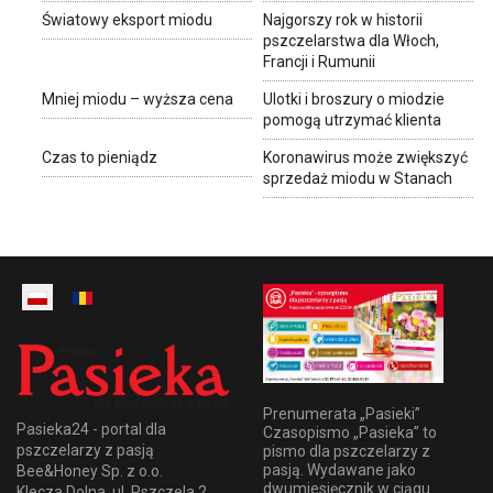
Światowy eksport miodu
Najgorszy rok w historii
pszczelarstwa dla Włoch,
Francji i Rumunii
Mniej miodu – wyższa cena
Ulotki i broszury o miodzie
pomogą utrzymać klienta
Czas to pieniądz
Koronawirus może zwiększyć
sprzedaż miodu w Stanach
Prenumerata „Pasieki”
Pasieka24 - portal dla
Czasopismo „Pasieka” to
pszczelarzy z pasją
pismo dla pszczelarzy z
pasją. Wydawane jako
Bee&Honey Sp. z o.o.
dwumiesięcznik w ciągu
Klecza Dolna, ul. Pszczela 2,