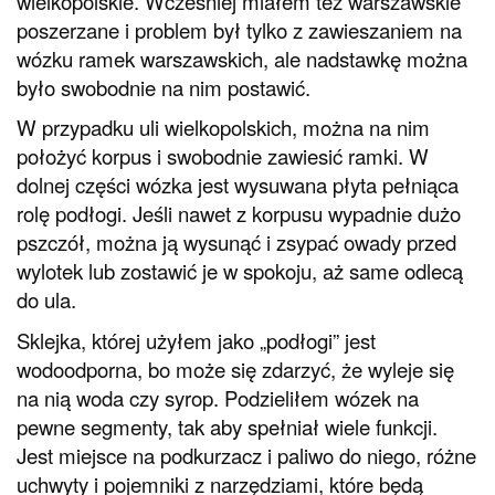
wielkopolskie. Wcześniej miałem też warszawskie
poszerzane i problem był tylko z zawieszaniem na
wózku ramek warszawskich, ale nadstawkę można
było swobodnie na nim postawić.
W przypadku uli wielkopolskich, można na nim
położyć korpus i swobodnie zawiesić ramki. W
dolnej części wózka jest wysuwana płyta pełniąca
rolę podłogi. Jeśli nawet z korpusu wypadnie dużo
pszczół, można ją wysunąć i zsypać owady przed
wylotek lub zostawić je w spokoju, aż same odlecą
do ula.
Sklejka, której użyłem jako „podłogi” jest
wodoodporna, bo może się zdarzyć, że wyleje się
na nią woda czy syrop. Podzieliłem wózek na
pewne segmenty, tak aby spełniał wiele funkcji.
Jest miejsce na podkurzacz i paliwo do niego, różne
uchwyty i pojemniki z narzędziami, które będą