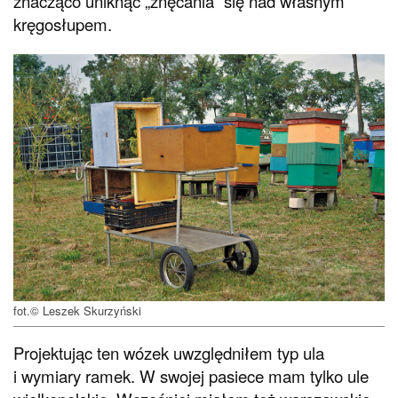
znacząco uniknąć „znęcania” się nad własnym
kręgosłupem.
fot.© Leszek Skurzyński
Projektując ten wózek uwzględniłem typ ula
i wymiary ramek. W swojej pasiece mam tylko ule