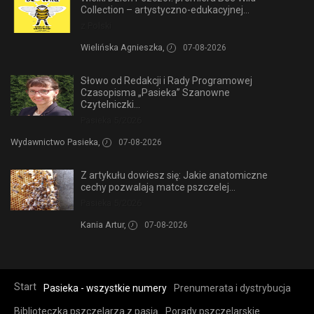
Collection – artystyczno-edukacyjnej...
z Polski
Wielińska Agnieszka,
07-08-2026
Słowo od Redakcji i Rady Programowej
Czasopisma „Pasieka” Szanowne
Czytelniczki...
Pasieka 5/2026
Wydawnictwo Pasieka,
07-08-2026
Z artykułu dowiesz się: Jakie anatomiczne
cechy pozwalają matce pszczelej...
Pasieka 5/2026
Kania Artur,
07-08-2026
Start
Pasieka - wszystkie numery
Prenumerata i dystrybucja
Biblioteczka pszczelarza z pasją
Porady pszczelarskie