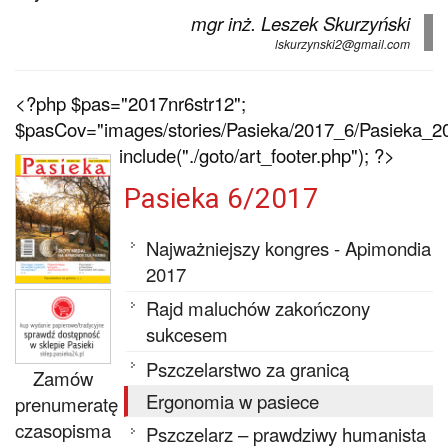
mgr inż. Leszek Skurzyński
lskurzynski2@gmail.com
<?php $pas="2017nr6str12";
$pasCov="images/stories/Pasieka/2017_6/Pasieka_20
include("./goto/art_footer.php"); ?>
Pasieka 6/2017
Najważniejszy kongres - Apimondia
2017
Rajd maluchów zakończony
sukcesem
Pszczelarstwo za granicą
Zamów
Ergonomia w pasiece
prenumeratę
czasopisma
Pszczelarz – prawdziwy humanista