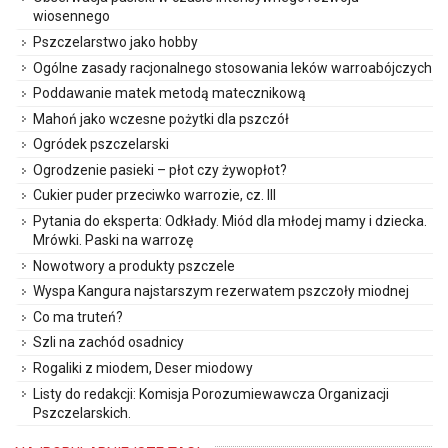
wiosennego
Pszczelarstwo jako hobby
Ogólne zasady racjonalnego stosowania leków warroabójczych
Poddawanie matek metodą matecznikową
Mahoń jako wczesne pożytki dla pszczół
Ogródek pszczelarski
Ogrodzenie pasieki – płot czy żywopłot?
Cukier puder przeciwko warrozie, cz. III
Pytania do eksperta: Odkłady. Miód dla młodej mamy i dziecka.
Mrówki. Paski na warrozę
Nowotwory a produkty pszczele
Wyspa Kangura najstarszym rezerwatem pszczoły miodnej
Co ma truteń?
Szli na zachód osadnicy
Rogaliki z miodem, Deser miodowy
Listy do redakcji: Komisja Porozumiewawcza Organizacji
Pszczelarskich.