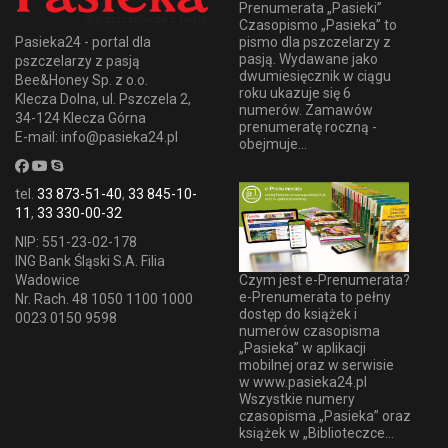
Prenumerata „Pasieki”
Czasopismo „Pasieka” to
pismo dla pszczelarzy z
Pasieka24 - portal dla
pasją. Wydawane jako
pszczelarzy z pasją
dwumiesięcznik w ciągu
Bee&Honey Sp. z o.o.
roku ukazuje się 6
Klecza Dolna, ul. Pszczela 2,
numerów. Zamawów
34-124 Klecza Górna
prenumeratę roczną -
E-mail: info@pasieka24.pl
obejmuje...
tel.
33 873-51-40
,
33 845-10-
11
,
33 330-00-32
NIP: 551-23-02-178
ING Bank Śląski S.A. Filia
Wadowice
Czym jest e-Prenumerata?
e-Prenumerata to pełny
Nr. Rach. 48 1050 1100 1000
dostęp do książek i
0023 0150 9598
numerów czasopisma
„Pasieka” w aplikacji
mobilnej oraz w serwisie
w www.pasieka24.pl
Wszystkie numery
czasopisma „Pasieka” oraz
książek w „Biblioteczce...