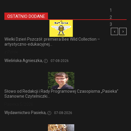
1
OSTATNIO DODANE
2
3
Wielki Dzień Pszczół: premiera Bee Wild Collection –
artystyczno-edukacyjnej...
z Polski
Wielińska Agnieszka,
07-08-2026
Słowo od Redakcji i Rady Programowej Czasopisma „Pasieka”
Szanowne Czytelniczki...
Pasieka 5/2026
Wydawnictwo Pasieka,
07-08-2026