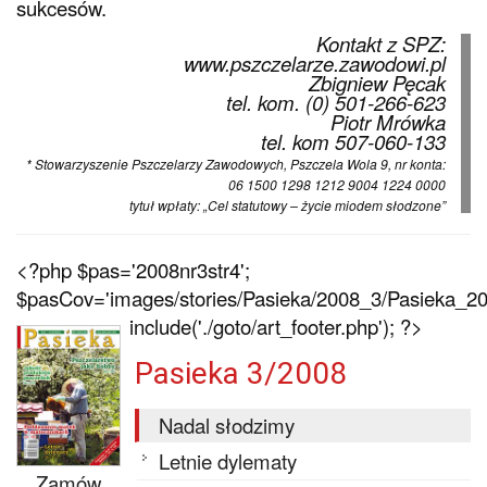
sukcesów.
Kontakt z SPZ:
www.pszczelarze.zawodowi.pl
Zbigniew Pęcak
tel. kom. (0) 501-266-623
Piotr Mrówka
tel. kom 507-060-133
* Stowarzyszenie Pszczelarzy Zawodowych, Pszczela Wola 9, nr konta:
06 1500 1298 1212 9004 1224 0000
tytuł wpłaty: „Cel statutowy – życie miodem słodzone”
<?php $pas='2008nr3str4';
$pasCov='images/stories/Pasieka/2008_3/Pasieka_200
include('./goto/art_footer.php'); ?>
Pasieka 3/2008
Nadal słodzimy
Letnie dylematy
Zamów