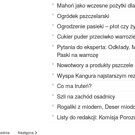
Mahoń jako wczesne pożytki dla
Ogródek pszczelarski
Ogrodzenie pasieki – płot czy ż
Cukier puder przeciwko warrozie,
Pytania do eksperta: Odkłady. 
Paski na warrozę
Nowotwory a produkty pszczele
Wyspa Kangura najstarszym re
Co ma truteń?
Szli na zachód osadnicy
Rogaliki z miodem, Deser miod
Listy do redakcji: Komisja Por
ednia
Następna