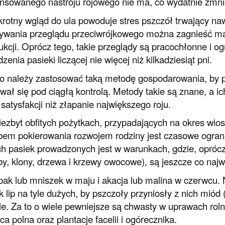
sowanego nastroju rojowego nie ma, co wydatnie zmnie
rotny wgląd do ula powoduje stres pszczół trwający nawe
wania przeglądu przeciwrójkowego można zagnieść mat
ukcji. Oprócz tego, takie przeglądy są pracochłonne i o
zenia pasieki liczącej nie więcej niż kilkadziesiąt pni.
o należy zastosować taką metodę gospodarowania, by p
wał się pod ciągłą kontrolą. Metody takie są znane, a i
 satysfakcji niż złapanie największego roju.
iezbyt obfitych pożytkach, przypadających na okres wios
em pokierowania rozwojem rodziny jest czasowe ograni
ch pasiek prowadzonych jest w warunkach, gdzie, opró
by, klony, drzewa i krzewy owocowe), są jeszcze co naj
pak lub mniszek w maju i akacja lub malina w czerwcu. N
k lip na tyle dużych, by pszczoły przyniosły z nich miód (
le. Za to o wiele pewniejsze są chwasty w uprawach roln
ca polna oraz plantacje facelii i ogórecznika.