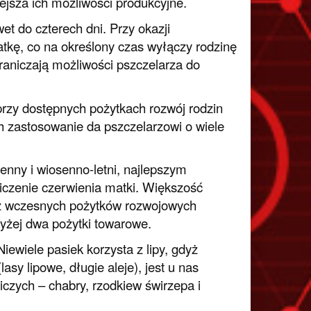
jsza ich możliwości produkcyjne.
t do czterech dni. Przy okazji
kę, co na określony czas wyłączy rodzinę
graniczają możliwości pszczelarza do
rzy dostępnych pożytkach rozwój rodzin
ch zastosowanie da pszczelarzowi o wiele
enny i wiosenno-letni, najlepszym
czenie czerwienia matki. Większość
cz wczesnych pożytków rozwojowych
wyżej dwa pożytki towarowe.
iewiele pasiek korzysta z lipy, gdyż
lasy lipowe, długie aleje), jest u nas
iczych – chabry, rzodkiew świrzepa i