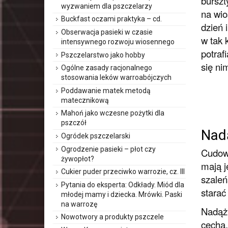
burszt
wyzwaniem dla pszczelarzy
na wio
Buckfast oczami praktyka – cd.
dzień 
Obserwacja pasieki w czasie
w tak 
intensywnego rozwoju wiosennego
potrafi
Pszczelarstwo jako hobby
się ni
Ogólne zasady racjonalnego
stosowania leków warroabójczych
Poddawanie matek metodą
matecznikową
Mahoń jako wczesne pożytki dla
pszczół
Nad
Ogródek pszczelarski
Ogrodzenie pasieki – płot czy
Cudown
żywopłot?
mają j
Cukier puder przeciwko warrozie, cz. III
szaleń
Pytania do eksperta: Odkłady. Miód dla
starać
młodej mamy i dziecka. Mrówki. Paski
na warrozę
Nadąży
Nowotwory a produkty pszczele
cechą,