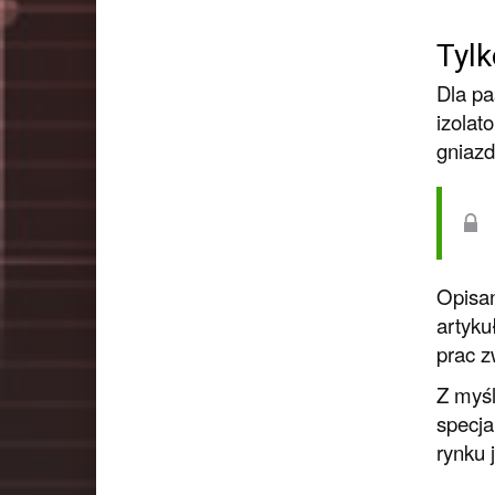
Tylk
Dla pa
izolat
gniazd
Opisan
artyku
prac z
Z myśl
specja
rynku 