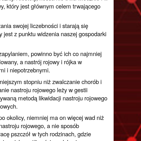
wy, który jest głównym celem trwającego
ia swojej liczebności i starają się
y jest z punktu widzenia naszej gospodarki
zapylaniem, powinno być ich co najmniej
wany, a nastrój rojowy i rójka w
mi i niepotrzebnymi.
iejszym stopniu niż zwalczanie chorób i
e nastroju rojowego leży w gestii
tywaną metodą likwidacji nastroju rojowego
jowych.
po okolicy, niemniej ma on więcej wad niż
nastroju rojowego, a nie sposób
racę pszczół w tych rodzinach, gdzie