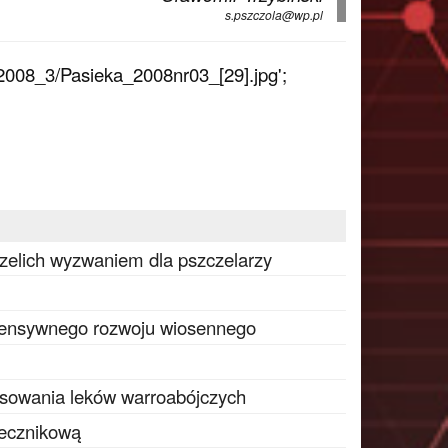
s.pszczola@wp.pl
2008_3/Pasieka_2008nr03_[29].jpg';
zelich wyzwaniem dla pszczelarzy
ntensywnego rozwoju wiosennego
osowania leków warroabójczych
ecznikową