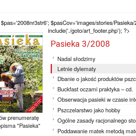
$pas='2008nr3str6'; $pasCov='images/stories/Pasieka/
include('./goto/art_footer.php'); ?>
Pasieka 3/2008
Nadal słodzimy
Letnie dylematy
Dbanie o jakość produktów pszc
Buckfast oczami praktyka – cd.
Obserwacja pasieki w czasie i
Pszczelarstwo jako hobby
w prenumeratę
Ogólne zasady racjonalnego st
pisma "Pasieka"
Poddawanie matek metodą mat