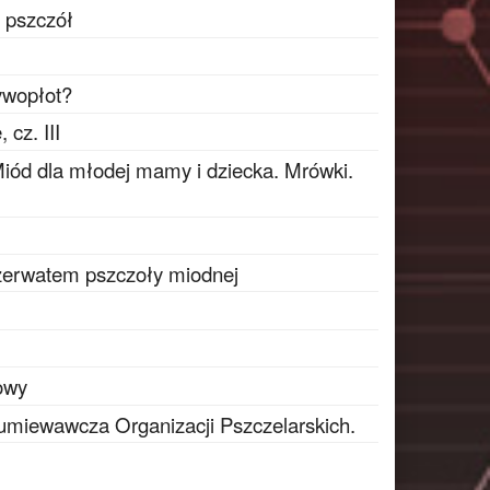
 pszczół
ywopłot?
 cz. III
Miód dla młodej mamy i dziecka. Mrówki.
zerwatem pszczoły miodnej
owy
ozumiewawcza Organizacji Pszczelarskich.