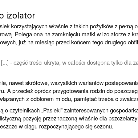
o izolator
siek korzystających właśnie z takich pożytków z pełną
orową. Polega ona na zamknięciu matki w izolatorze z k
owych, już na miesiąc przed końcem tego drugiego obfi
[...] - część treści ukryta, w całości dostępna tylko dl
ie, nawet skrótowe, wszystkich wariantów postępowani
łu. A przecież oprócz przygotowania rodzin do poszcze
wiązanych z odbiorem miodu, pamiętać trzeba o zwalcza
ą o czytelnikach „Pasieki” zainteresowanych gospodark
listyczną pozycję przeznaczoną właśnie dla pszczelar
jeszcze w ciągu rozpoczynającego się sezonu.