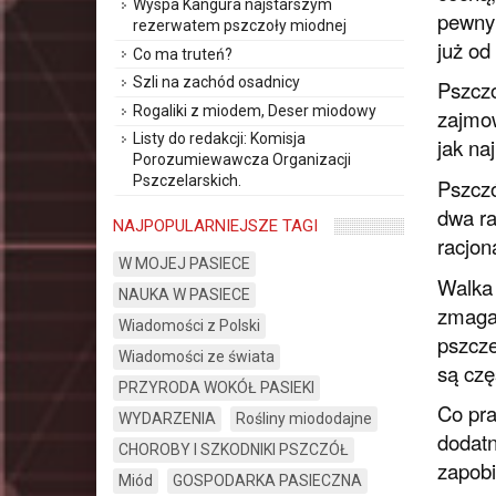
Wyspa Kangura najstarszym
pewnym
rezerwatem pszczoły miodnej
już od
Co ma truteń?
Szli na zachód osadnicy
Pszczo
Rogaliki z miodem, Deser miodowy
zajmow
Listy do redakcji: Komisja
jak na
Porozumiewawcza Organizacji
Pszczelarskich.
Pszczó
dwa ra
NAJPOPULARNIEJSZE TAGI
racjon
W MOJEJ PASIECE
Walka 
NAUKA W PASIECE
zmagan
Wiadomości z Polski
pszcze
Wiadomości ze świata
są czę
PRZYRODA WOKÓŁ PASIEKI
Co pra
WYDARZENIA
Rośliny miododajne
dodatn
CHOROBY I SZKODNIKI PSZCZÓŁ
zapobi
Miód
GOSPODARKA PASIECZNA