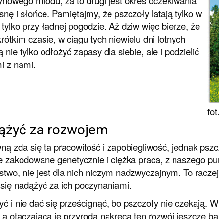
ynowego miodu, za to długi jest okres oczekiwania
snę i słońce. Pamiętajmy, że pszczoły latają tylko w
i tylko przy ładnej pogodzie. Aż dziw więc bierze, że
krótkim czasie, w ciągu tych niewielu dni lotnych
ą nie tylko odłożyć zapasy dla siebie, ale i podzielić
mi z nami.
fo
ążyć za rozwojem
ą zda się ta pracowitość i zapobiegliwość, jednak pszc
e zakodowane genetycznie i ciężka praca, z naszego pu
stwo, nie jest dla nich niczym nadzwyczajnym. To raczej
 się nadążyć za ich poczynaniami.
ć i nie dać się prześcignąć, bo pszczoły nie czekają. 
 a otaczająca je przyroda nakręca ten rozwój jeszcze bar