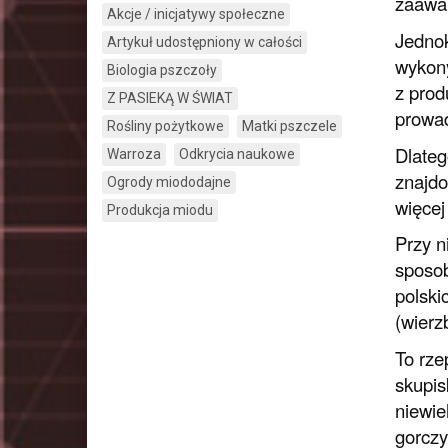
zaawan
Akcje / inicjatywy społeczne
Jednok
Artykuł udostępniony w całości
wykony
Biologia pszczoły
z prod
Z PASIEKĄ W ŚWIAT
prowad
Rośliny pożytkowe
Matki pszczele
Dlateg
Warroza
Odkrycia naukowe
znajdo
Ogrody miododajne
więcej
Produkcja miodu
Przy n
sposob
polski
(wierz
To rze
skupis
niewie
gorczy