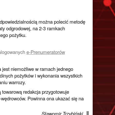
 odpowiedzialnością można polecić metodę
raty odgrodowej, na 2-3 ramkach
tego pożytku.
a zalogowanych
e-Prenumeratorów
a jest niemożliwe w ramach jednego
gólnych pożytków i wykonania wszystkich
niu warrozy.
ą towarową redakcja przygotowuje
zy-wędrowców. Powinna ona ukazać się na
Sławomir Trzybiński