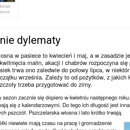
biński
womir
nie dylematy
osna w pasiece to kwiecień i maj, a w zasadzie j
kwitnięcia malin, akacji i chabrów rozpoczyna się
siek trwa ono zaledwie do połowy lipca, w niektóry
czątku września. Zależy to od pożytków, z jakich 
zczoły trzeba przygotować do zimy.
y sezon zacznie się dopiero w kwietniu następnego roku.
ają się z kalendarzowymi. Do tego ich długość jest inna 
ych pszczół. Pszczelarska wiosna i lato krótko trwają.
łki niewiele mają czasu na pracę i gromadzenie