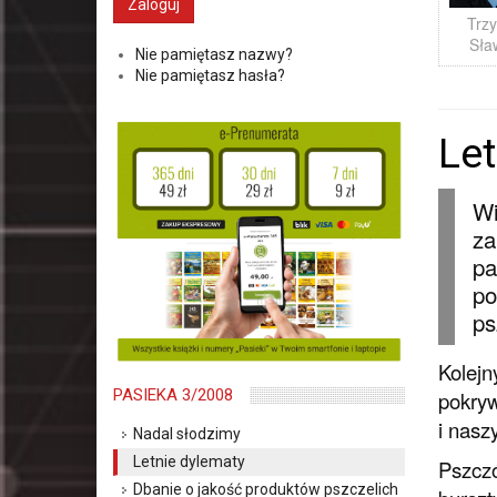
Trzy
Sła
Nie pamiętasz nazwy?
Nie pamiętasz hasła?
Let
Wi
za
pa
po
ps
Kolejn
PASIEKA 3/2008
pokryw
i nasz
Nadal słodzimy
Letnie dylematy
Pszczó
Dbanie o jakość produktów pszczelich