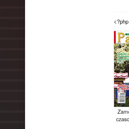
<?php 
Zamó
czaso