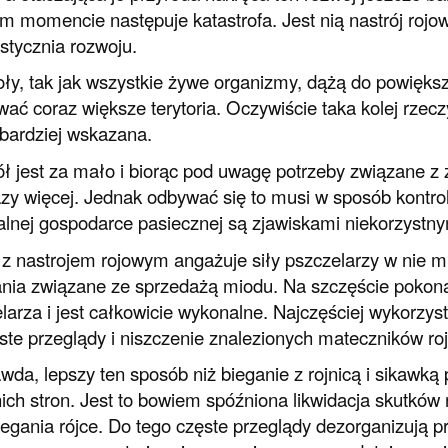
 momencie następuje katastrofa. Jest nią nastrój rojo
 stycznia rozwoju.
ły, tak jak wszystkie żywe organizmy, dążą do powiększan
ać coraz większe terytoria. Oczywiście taka kolej rzecz
jbardziej wskazana.
ł jest za mało i biorąc pod uwagę potrzeby związane z 
zy więcej. Jednak odbywać się to musi w sposób kontrolo
alnej gospodarce pasiecznej są zjawiskami niekorzystny
z nastrojem rojowym angażuje siły pszczelarzy w nie mn
ia związane ze sprzedażą miodu. Na szczęście pokonani
larza i jest całkowicie wykonalne. Najczęściej wykorzys
ste przeglądy i niszczenie znalezionych mateczników ro
wda, lepszy ten sposób niż bieganie z rojnicą i sikawką 
ich stron. Jest to bowiem spóźniona likwidacja skutków 
egania rójce. Do tego częste przeglądy dezorganizują p