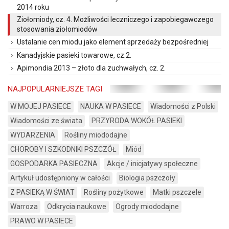
2014 roku
Ziołomiody, cz. 4. Możliwości leczniczego i zapobiegawczego
stosowania ziołomiodów
Ustalanie cen miodu jako element sprzedaży bezpośredniej
Kanadyjskie pasieki towarowe, cz.2.
Apimondia 2013 – złoto dla zuchwałych, cz. 2.
NAJPOPULARNIEJSZE TAGI
W MOJEJ PASIECE
NAUKA W PASIECE
Wiadomości z Polski
Wiadomości ze świata
PRZYRODA WOKÓŁ PASIEKI
WYDARZENIA
Rośliny miododajne
CHOROBY I SZKODNIKI PSZCZÓŁ
Miód
GOSPODARKA PASIECZNA
Akcje / inicjatywy społeczne
Artykuł udostępniony w całości
Biologia pszczoły
Z PASIEKĄ W ŚWIAT
Rośliny pożytkowe
Matki pszczele
Warroza
Odkrycia naukowe
Ogrody miododajne
PRAWO W PASIECE