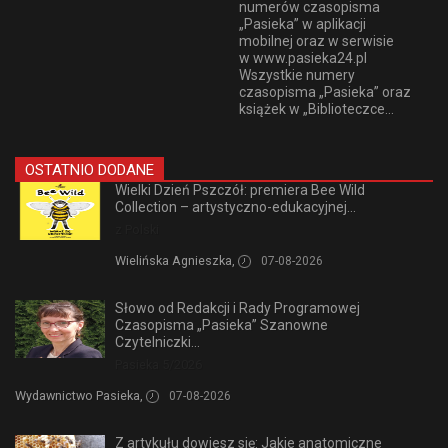
numerów czasopisma
„Pasieka” w aplikacji
mobilnej oraz w serwisie
w www.pasieka24.pl
Wszystkie numery
czasopisma „Pasieka” oraz
książek w „Biblioteczce...
OSTATNIO DODANE
Wielki Dzień Pszczół: premiera Bee Wild
Collection – artystyczno-edukacyjnej...
z Polski
Wielińska Agnieszka,
07-08-2026
Słowo od Redakcji i Rady Programowej
Czasopisma „Pasieka” Szanowne
Czytelniczki...
Pasieka 5/2026
Wydawnictwo Pasieka,
07-08-2026
Z artykułu dowiesz się: Jakie anatomiczne