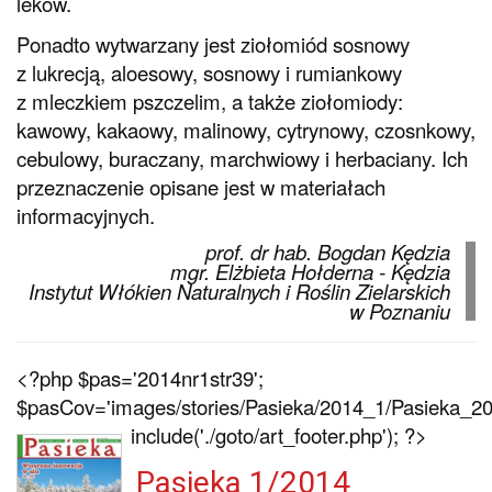
leków.
Ponadto wytwarzany jest ziołomiód sosnowy
z lukrecją, aloesowy, sosnowy i rumiankowy
z mleczkiem pszczelim, a także ziołomiody:
kawowy, kakaowy, malinowy, cytrynowy, czosnkowy,
cebulowy, buraczany, marchwiowy i herbaciany. Ich
przeznaczenie opisane jest w materiałach
informacyjnych.
prof. dr hab. Bogdan Kędzia
mgr. Elżbieta Hołderna - Kędzia
Instytut Włókien Naturalnych i Roślin Zielarskich
w Poznaniu
<?php $pas='2014nr1str39';
$pasCov='images/stories/Pasieka/2014_1/Pasieka_201
include('./goto/art_footer.php'); ?>
Pasieka 1/2014