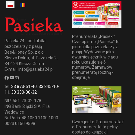
Prenumerata „Pasieki”
Pasieka24 - portal dla
Czasopismo „Pasieka” to
pszczelarzy z pasją
pismo dla pszczelarzy z
pasją. Wydawane jako
Bee&Honey Sp. z o.o.
dwumiesięcznik w ciągu
Klecza Dolna, ul. Pszczela 2,
roku ukazuje się 6
34-124 Klecza Górna
numerów. Zamawów
E-mail: info@pasieka24.pl
prenumeratę roczną -
obejmuje...
tel.
33 873-51-40
,
33 845-10-
11
,
33 330-00-32
NIP: 551-23-02-178
ING Bank Śląski S.A. Filia
Wadowice
Nr. Rach. 48 1050 1100 1000
Czym jest e-Prenumerata?
0023 0150 9598
e-Prenumerata to pełny
dostęp do książek i