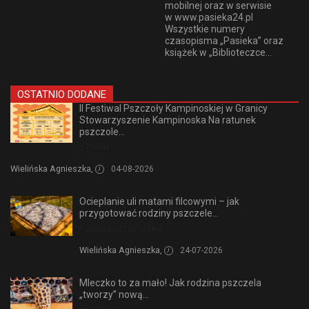
mobilnej oraz w serwisie
w www.pasieka24.pl
Wszystkie numery
czasopisma „Pasieka” oraz
książek w „Biblioteczce...
OSTATNIO DODANE
II Festiwal Pszczoły Kampinoskiej w Granicy
Stowarzyszenie Kampinoska Na ratunek
pszczole...
z Polski
Wielińska Agnieszka,
04-08-2026
Ocieplanie uli matami filcowymi – jak
przygotować rodziny pszczele...
Porady pszczelarskie
Wielińska Agnieszka,
24-07-2026
Mleczko to za mało! Jak rodzina pszczela
„tworzy” nową...