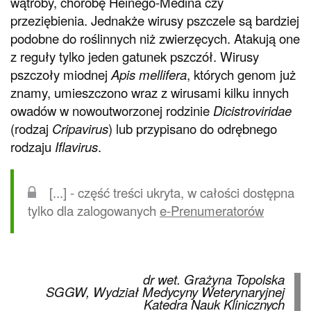
wątroby, chorobę Heinego-Medina czy
przeziębienia. Jednakże wirusy pszczele są bardziej
podobne do roślinnych niż zwierzęcych. Atakują one
z reguły tylko jeden gatunek pszczół. Wirusy
pszczoły miodnej
Apis mellifera
, których genom już
znamy, umieszczono wraz z wirusami kilku innych
owadów w nowoutworzonej rodzinie
Dicistroviridae
(rodzaj
Cripavirus
) lub przypisano do odrębnego
rodzaju
Iflavirus
.
[...] - część treści ukryta, w całości dostępna
tylko dla zalogowanych
e-Prenumeratorów
dr wet. Grażyna Topolska
SGGW, Wydział Medycyny Weterynaryjnej
Katedra Nauk Klinicznych