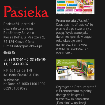
Prenumerata „Pasieki”
Pasieka24 - portal dla
Czasopismo „Pasieka” to
pszczelarzy z pasją
pismo dla pszczelarzy z
pasją. Wydawane jako
Bee&Honey Sp. z o.o.
dwumiesięcznik w ciągu
Klecza Dolna, ul. Pszczela 2,
roku ukazuje się 6
34-124 Klecza Górna
numerów. Zamawów
E-mail: info@pasieka24.pl
prenumeratę roczną -
obejmuje...
tel.
33 873-51-40
,
33 845-10-
11
,
33 330-00-32
NIP: 551-23-02-178
ING Bank Śląski S.A. Filia
Wadowice
Nr. Rach. 48 1050 1100 1000
Czym jest e-Prenumerata?
0023 0150 9598
e-Prenumerata to pełny
dostęp do książek i
numerów czasopisma
„Pasieka” w aplikacji