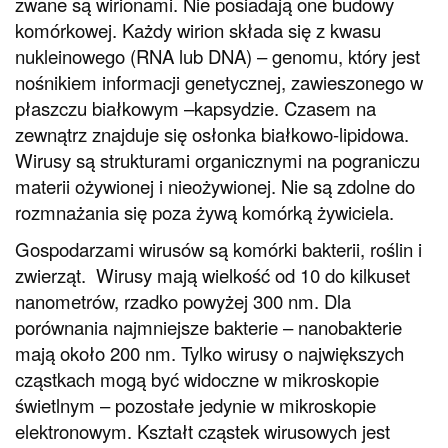
zwane są wirionami. Nie posiadają one budowy
komórkowej. Każdy wirion składa się z kwasu
nukleinowego (RNA lub DNA) – genomu, który jest
nośnikiem informacji genetycznej, zawieszonego w
płaszczu białkowym –kapsydzie. Czasem na
zewnątrz znajduje się osłonka białkowo-lipidowa.
Wirusy są strukturami organicznymi na pograniczu
materii ożywionej i nieożywionej. Nie są zdolne do
rozmnażania się poza żywą komórką żywiciela.
Gospodarzami wirusów są komórki bakterii, roślin i
zwierząt. Wirusy mają wielkość od 10 do kilkuset
nanometrów, rzadko powyżej 300 nm. Dla
porównania najmniejsze bakterie – nanobakterie
mają około 200 nm. Tylko wirusy o największych
cząstkach mogą być widoczne w mikroskopie
świetlnym – pozostałe jedynie w mikroskopie
elektronowym. Kształt cząstek wirusowych jest