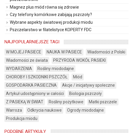
Magnez plus miód równa się zdrowie
Czy telefony komórkowe zabijają pszczoły?
Wybrane aspekty światowej produkcji miodu
Pszczelarstwo w filatelistyce KOPERTY FDC
NAJPOPULARNIEJSZE TAGI
W MOJEJ PASIECE
NAUKA W PASIECE
Wiadomości z Polski
Wiadomości ze świata
PRZYRODA WOKÓŁ PASIEKI
WYDARZENIA
Rośliny miododajne
CHOROBY I SZKODNIKI PSZCZÓŁ
Miód
GOSPODARKA PASIECZNA
Akcje / inicjatywy społeczne
Artykuł udostępniony w całości
Biologia pszczoły
Z PASIEKĄ W ŚWIAT
Rośliny pożytkowe
Matki pszczele
Warroza
Odkrycia naukowe
Ogrody miododajne
Produkcja miodu
PODOBNE ARTYKUŁY