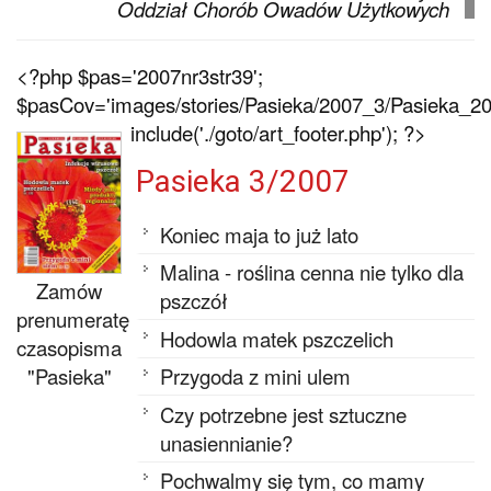
Oddział Chorób Owadów Użytkowych
<?php $pas='2007nr3str39';
$pasCov='images/stories/Pasieka/2007_3/Pasieka_200
include('./goto/art_footer.php'); ?>
Pasieka 3/2007
Koniec maja to już lato
Malina - roślina cenna nie tylko dla
Zamów
pszczół
prenumeratę
Hodowla matek pszczelich
czasopisma
"Pasieka"
Przygoda z mini ulem
Czy potrzebne jest sztuczne
unasiennianie?
Pochwalmy się tym, co mamy