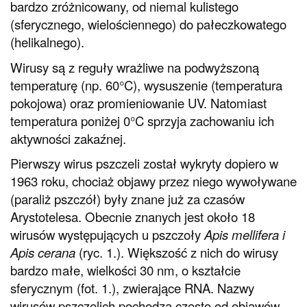
bardzo zróżnicowany, od niemal kulistego
(sferycznego, wielościennego) do pałeczkowatego
(helikalnego).
Wirusy są z reguły wrażliwe na podwyższoną
temperaturę (np. 60°C), wysuszenie (temperatura
pokojowa) oraz promieniowanie UV. Natomiast
temperatura poniżej 0°C sprzyja zachowaniu ich
aktywności zakaźnej.
Pierwszy wirus pszczeli został wykryty dopiero w
1963 roku, chociaż objawy przez niego wywoływane
(paraliż pszczół) były znane już za czasów
Arystotelesa. Obecnie znanych jest około 18
wirusów występujących u pszczoły
Apis mellifera i
Apis cerana
(ryc. 1.). Większość z nich do wirusy
bardzo małe, wielkości 30 nm, o kształcie
sferycznym (fot. 1.), zwierające RNA. Nazwy
wirusów pszczelich pochodzą często od objawów,