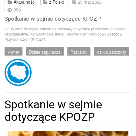
Aktualności
z Polski
29 maj 2026
558
Spotkanie w sejmie dotyczące KPOZP
27.05.2026 w sejmie odbyły się rozmowy dotyczące przyszłości polskiego
pszczelarstwa. Na wokandzie stanął Krajowy Plan Odbudowy Zasobów
Przyrodniczych (KPOZP).
Klimat
Dzikie zapylacze
Pszczoły
dzikie pszczoły
Spotkanie w sejmie
dotyczące KPOZP