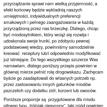
przyrządzanie sprawi nam wielką przyjemność, a
efekt końcowy będzie wykładnią naszych
umiejętności, indywidualnych preferencji
smakowych i pełnego zaangażowania w każdą
przyrządzoną przez nas brzeczkę. Dlatego, chcąc
być miodosytnikiem, który wciąż się rozwija i
udoskonala swoje trunki, po zdobyciu pewnej
podstawowej wiedzy, powinniśmy samodzielnie
kreować receptury lub/i odpowiednio modyfikować
już istniejące. Do tego wszystkiego szczerze Was
namawiam, dlatego poniższy przepis powinien w
głównej mierze pełnić rolę drogowskazu. Zachęcam
byście go zaadaptowali do własnych potrzeb np.
przez zastosowaniu innych gatunków miodów
pszczelich czy dodatku ziół, korzeni lub owoców.
Poniższe proporcje są przygotowane dla miodu
pitnego typu „trójniak niesycony”, taki miód powinien