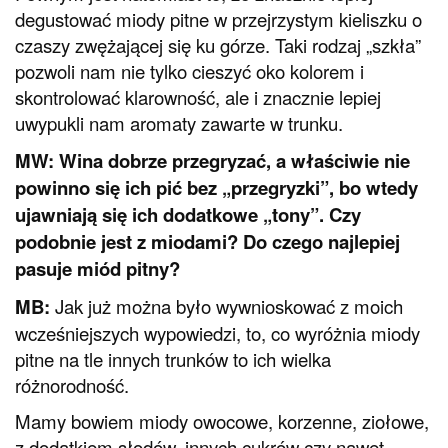
degustować miody pitne w przejrzystym kieliszku o
czaszy zwężającej się ku górze. Taki rodzaj „szkła”
pozwoli nam nie tylko cieszyć oko kolorem i
skontrolować klarowność, ale i znacznie lepiej
uwypukli nam aromaty zawarte w trunku.
MW: Wina dobrze przegryzać, a właściwie nie
powinno się ich pić bez „przegryzki”, bo wtedy
ujawniają się ich dodatkowe „tony”. Czy
podobnie jest z miodami? Do czego najlepiej
pasuje miód pitny?
MB:
Jak już można było wywnioskować z moich
wcześniejszych wypowiedzi, to, co wyróżnia miody
pitne na tle innych trunków to ich wielka
różnorodność.
Mamy bowiem miody owocowe, korzenne, ziołowe,
z dodatkiem słodów, innych cukrów czy nawet