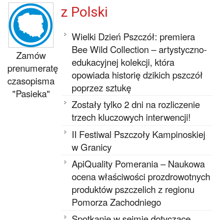
z Polski
Wielki Dzień Pszczół: premiera
Bee Wild Collection – artystyczno-
Zamów
edukacyjnej kolekcji, która
prenumeratę
opowiada historię dzikich pszczół
czasopisma
poprzez sztukę
"Pasieka"
Zostały tylko 2 dni na rozliczenie
trzech kluczowych interwencji!
II Festiwal Pszczoły Kampinoskiej
w Granicy
ApiQuality Pomerania – Naukowa
ocena właściwości prozdrowotnych
produktów pszczelich z regionu
Pomorza Zachodniego
Spotkanie w sejmie dotyczące