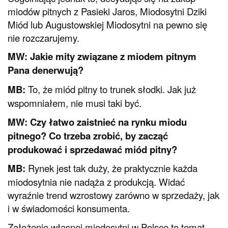
miodów pitnych z Pasieki Jaros, Miodosytni Dziki
Miód lub Augustowskiej Miodosytni na pewno się
nie rozczarujemy.
MW: Jakie mity związane z miodem pitnym
Pana denerwują?
MB:
To, że miód pitny to trunek słodki. Jak już
wspomniałem, nie musi taki być.
MW: Czy łatwo zaistnieć na rynku miodu
pitnego? Co trzeba zrobić, by zacząć
produkować i sprzedawać miód pitny?
MB:
Rynek jest tak duży, że praktycznie każda
miodosytnia nie nadąża z produkcją. Widać
wyraźnie trend wzrostowy zarówno w sprzedaży, jak
i w świadomości konsumenta.
Założenie własnej miodosytni w Polsce to temat