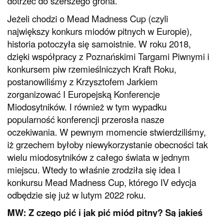
dotrzeć do szerszego grona.
Jeżeli chodzi o Mead Madness Cup (czyli
największy konkurs miodów pitnych w Europie),
historia potoczyła się samoistnie. W roku 2018,
dzięki współpracy z Poznańskimi Targami Piwnymi i
konkursem piw rzemieślniczych Kraft Roku,
postanowiliśmy z Krzysztofem Jarkiem
zorganizować I Europejską Konferencje
Miodosytników. I również w tym wypadku
popularność konferencji przerosła nasze
oczekiwania. W pewnym momencie stwierdziliśmy,
iż grzechem byłoby niewykorzystanie obecności tak
wielu miodosytników z całego świata w jednym
miejscu. Wtedy to właśnie zrodziła się idea I
konkursu Mead Madness Cup, którego IV edycja
odbędzie się już w lutym 2022 roku.
MW: Z czego pić i jak pić miód pitny? Są jakieś