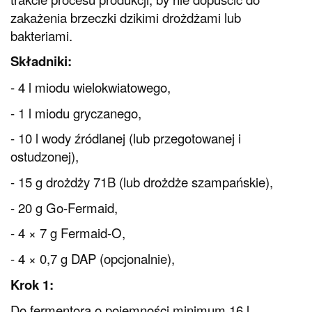
zakażenia brzeczki dzikimi drożdżami lub
bakteriami.
Składniki:
- 4 l miodu wielokwiatowego,
- 1 l miodu gryczanego,
- 10 l wody źródlanej (lub przegotowanej i
ostudzonej),
- 15 g drożdży 71B (lub drożdże szampańskie),
- 20 g Go-Fermaid,
- 4 × 7 g Fermaid-O,
- 4 × 0,7 g DAP (opcjonalnie),
Krok 1:
Do fermentora o pojemności minimum 16 l