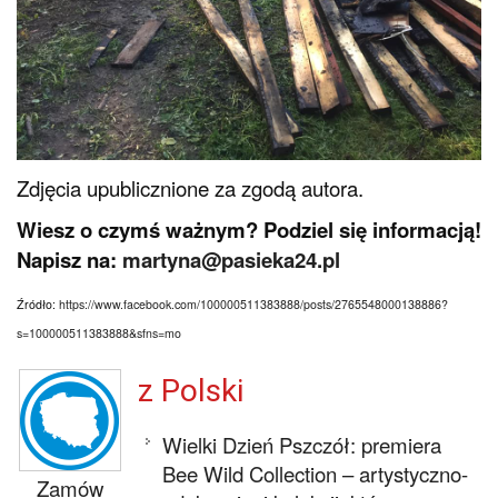
Zdjęcia upublicznione za zgodą autora.
Wiesz o czymś ważnym? Podziel się informacją!
Napisz na:
martyna@pasieka24.pl
Źródło:
https://www.facebook.com/100000511383888/posts/2765548000138886?
s=100000511383888&sfns=mo
z Polski
Wielki Dzień Pszczół: premiera
Bee Wild Collection – artystyczno-
Zamów