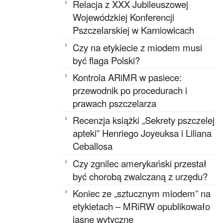
Relacja z XXX Jubileuszowej
Wojewódzkiej Konferencji
Pszczelarskiej w Karniowicach
Czy na etykiecie z miodem musi
być flaga Polski?
Kontrola ARiMR w pasiece:
przewodnik po procedurach i
prawach pszczelarza
Recenzja książki „Sekrety pszczelej
apteki” Henriego Joyeuksa i Liliana
Ceballosa
Czy zgnilec amerykański przestał
być chorobą zwalczaną z urzędu?
Koniec ze „sztucznym miodem” na
etykietach – MRiRW opublikowało
jasne wytyczne