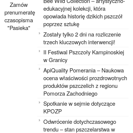
Bee Wild Collection – artystyczno-
Zamów
edukacyjnej kolekcji, która
prenumeratę
opowiada historię dzikich pszczół
czasopisma
poprzez sztukę
"Pasieka"
Zostały tylko 2 dni na rozliczenie
trzech kluczowych interwencji!
II Festiwal Pszczoły Kampinoskiej
w Granicy
ApiQuality Pomerania – Naukowa
ocena właściwości prozdrowotnych
produktów pszczelich z regionu
Pomorza Zachodniego
Spotkanie w sejmie dotyczące
KPOZP
Odwrócenie dotychczasowego
trendu – stan pszczelarstwa w