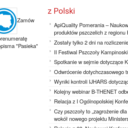
z Polski
Zamów
ApiQuality Pomerania – Naukow
produktów pszczelich z region
prenumeratę
Zostały tylko 2 dni na rozliczeni
pisma "Pasieka"
II Festiwal Pszczoły Kampinoski
Spotkanie w sejmie dotyczące
Odwrócenie dotychczasowego tr
Wyniki kontroli IJHARS dotyczą
Kolejny webinar B-THENET odbę
Relacja z I Ogólnopolskiej Konf
Czy pszczoły to „zagrożenie dl
wokół nowego projektu Minister