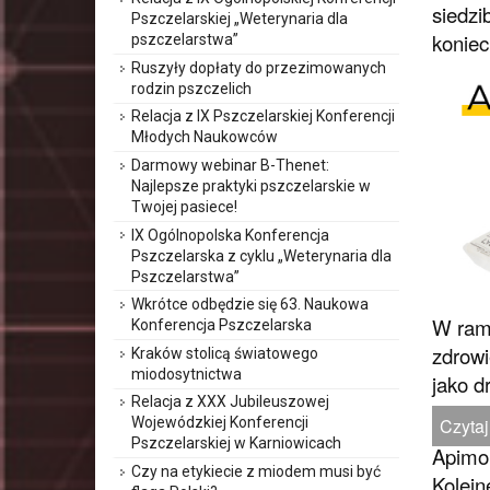
siedzi
Pszczelarskiej „Weterynaria dla
koniec
pszczelarstwa”
Ruszyły dopłaty do przezimowanych
rodzin pszczelich
Relacja z IX Pszczelarskiej Konferencji
Młodych Naukowców
Darmowy webinar B-Thenet:
Najlepsze praktyki pszczelarskie w
Twojej pasiece!
IX Ogólnopolska Konferencja
Pszczelarska z cyklu „Weterynaria dla
Pszczelarstwa”
Wkrótce odbędzie się 63. Naukowa
W rama
Konferencja Pszczelarska
zdrowi
Kraków stolicą światowego
miodosytnictwa
jako d
Relacja z XXX Jubileuszowej
Czytaj
Wojewódzkiej Konferencji
Pszczelarskiej w Karniowicach
Apimon
Czy na etykiecie z miodem musi być
Kolejn