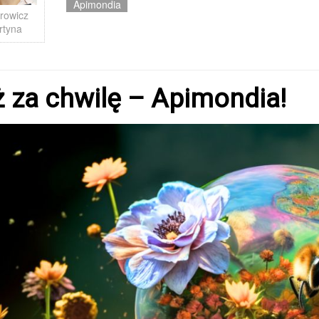
Apimondia
rowicz
rtyna
 za chwilę – Apimondia!