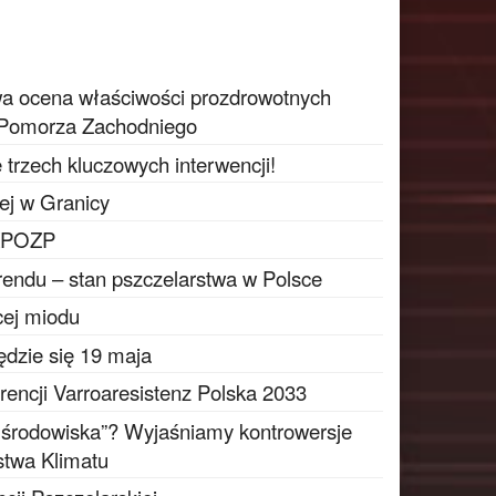
a ocena właściwości prozdrowotnych
u Pomorza Zachodniego
e trzech kluczowych interwencji!
ej w Granicy
 KPOZP
endu – stan pszczelarstwa w Polsce
cej miodu
dzie się 19 maja
erencji Varroaresistenz Polska 2033
a środowiska”? Wyjaśniamy kontrowersje
stwa Klimatu