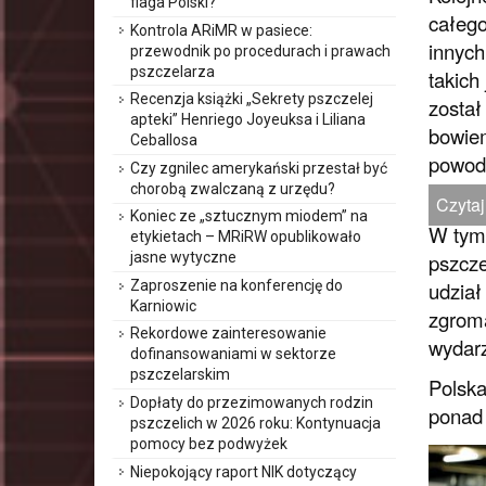
flaga Polski?
całego
Kontrola ARiMR w pasiece:
innych
przewodnik po procedurach i prawach
pszczelarza
takich
Recenzja książki „Sekrety pszczelej
został
apteki” Henriego Joyeuksa i Liliana
bowiem
Ceballosa
powode
Czy zgnilec amerykański przestał być
chorobą zwalczaną z urzędu?
Czytaj
Koniec ze „sztucznym miodem” na
W tym 
etykietach – MRiRW opublikowało
pszcze
jasne wytyczne
Zaproszenie na konferencję do
udział
Karniowic
zgroma
Rekordowe zainteresowanie
wydarz
dofinansowaniami w sektorze
pszczelarskim
Polska
Dopłaty do przezimowanych rodzin
ponad 
pszczelich w 2026 roku: Kontynuacja
pomocy bez podwyżek
Niepokojący raport NIK dotyczący