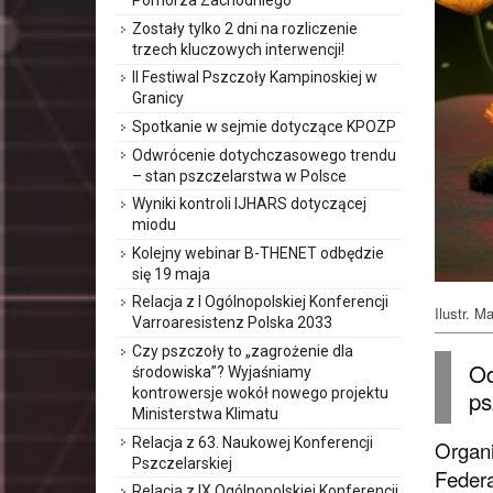
Pomorza Zachodniego
Zostały tylko 2 dni na rozliczenie
trzech kluczowych interwencji!
II Festiwal Pszczoły Kampinoskiej w
Granicy
Spotkanie w sejmie dotyczące KPOZP
Odwrócenie dotychczasowego trendu
– stan pszczelarstwa w Polsce
Wyniki kontroli IJHARS dotyczącej
miodu
Kolejny webinar B-THENET odbędzie
się 19 maja
Relacja z I Ogólnopolskiej Konferencji
Ilustr. 
Varroaresistenz Polska 2033
Czy pszczoły to „zagrożenie dla
Od
środowiska”? Wyjaśniamy
kontrowersje wokół nowego projektu
ps
Ministerstwa Klimatu
Relacja z 63. Naukowej Konferencji
Organi
Pszczelarskiej
Federa
Relacja z IX Ogólnopolskiej Konferencji