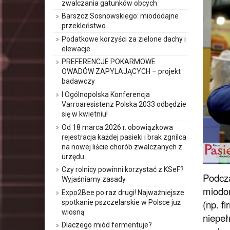
zwalczania gatunków obcych
Barszcz Sosnowskiego: miododajne
przekleństwo
Podatkowe korzyści za zielone dachy i
elewacje
PREFERENCJE POKARMOWE
OWADÓW ZAPYLAJĄCYCH – projekt
badawczy
I Ogólnopolska Konferencja
Varroaresistenz Polska 2033 odbędzie
się w kwietniu!
Od 18 marca 2026 r. obowiązkowa
rejestracja każdej pasieki i brak zgnilca
na nowej liście chorób zwalczanych z
urzędu
Czy rolnicy powinni korzystać z KSeF?
Podcza
Wyjaśniamy zasady
miodom
Expo2Bee po raz drugi! Najważniejsze
(np. f
spotkanie pszczelarskie w Polsce już
wiosną
niepeł
Dlaczego miód fermentuje?