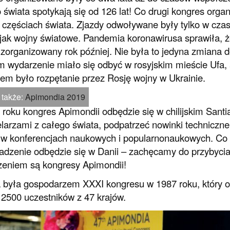
 świata spotykają się od 126 lat! Co drugi kongres orga
 częściach świata. Zjazdy odwoływane były tylko w cza
 jak wojny światowe. Pandemia koronawirusa sprawiła, że
 zorganizowany rok później. Nie była to jedyna zmiana d
 wydarzenie miało się odbyć w rosyjskim mieście Ufa, a
m było rozpętanie przez Rosję wojny w Ukrainie.
 także:
Apimondia 2019
roku kongres Apimondii odbędzie się w chilijskim Santia
larzami z całego świata, podpatrzeć nowinki techniczne 
 w konferencjach naukowych i popularnonaukowych. Co p
dzenie odbędzie się w Danii – zachęcamy do przybycia 
eniem są kongresy Apimondii!
 była gospodarzem XXXI kongresu w 1987 roku, który o
2500 uczestników z 47 krajów.