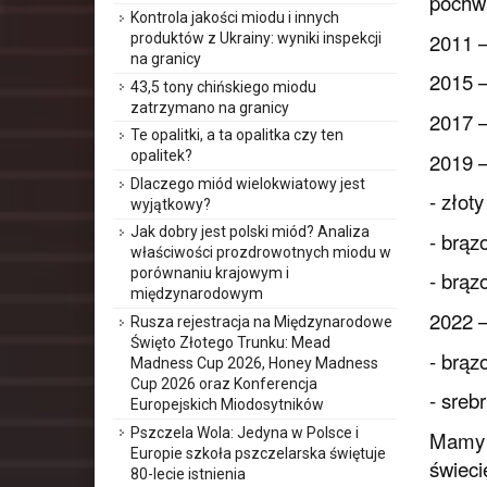
pochwa
Kontrola jakości miodu i innych
2011 –
produktów z Ukrainy: wyniki inspekcji
na granicy
2015 –
43,5 tony chińskiego miodu
zatrzymano na granicy
2017 –
Te opalitki, a ta opalitka czy ten
opalitek?
2019 
Dlaczego miód wielokwiatowy jest
- złot
wyjątkowy?
Jak dobry jest polski miód? Analiza
- brąz
właściwości prozdrowotnych miodu w
porównaniu krajowym i
- brąz
międzynarodowym
2022 –
Rusza rejestracja na Międzynarodowe
Święto Złotego Trunku: Mead
- brąz
Madness Cup 2026, Honey Madness
Cup 2026 oraz Konferencja
- sreb
Europejskich Miodosytników
Pszczela Wola: Jedyna w Polsce i
Mamy n
Europie szkoła pszczelarska świętuje
świeci
80-lecie istnienia