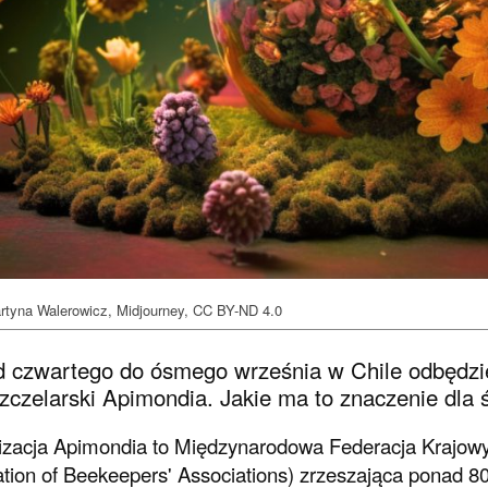
Martyna Walerowicz, Midjourney, CC BY-ND 4.0
 czwartego do ósmego września w Chile odbędzi
zczelarski Apimondia. Jakie ma to znaczenie dla 
zacja Apimondia to Międzynarodowa Federacja Krajowyc
tion of Beekeepers' Associations) zrzeszająca ponad 80