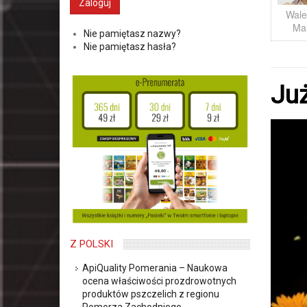
Wale
Ma
Nie pamiętasz nazwy?
Nie pamiętasz hasła?
Już
Z POLSKI
ApiQuality Pomerania – Naukowa
ocena właściwości prozdrowotnych
produktów pszczelich z regionu