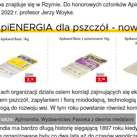
ba znajduje się w Rzymie. Do honorowych członków Apim
 2022 r. profesor Jerzy Woyke.
ch organizacji działa osiem komisji zajmujących się ek
em pszczół, zapylaniem i florą miododajną, technologią
rogą do rozwoju wsi. W tym roku powstanie również kom
 także:
Apimondia. Wydawnictwo Pasieka z dwoma medalami
dia ma bardzo długą historię sięgającą 1897 roku kiedy
e organizowane były co dwa lata aż do czasów współcze