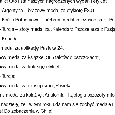
lić! Oto lista naszych nagrodzonych wydań i etykiet:
 Argentyna – brązowy medal za etykietę E301.
 Korea Południowa – srebrny medal za czasopismo „Pas
 Turcja – złoty medal za „Kalendarz Pszczelarza z Pasją
– Kanada:
y medal za aplikację Pasieka 24,
owy medal za książkę „365 faktów o pszczołach”,
owy medal za kolekcję etykiet.
 Turcja:
owy medal za czasopismo „Pasieka”
rny medal za książkę „Anatomia i fizjologia pszczoły mio
adzieję, że i w tym roku uda nam się zdobyć medale i 
e! Do zobaczenia w Chile!