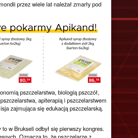
ondii przez wiele lat należał zmarły pod
onomią pszczelarstwa, biologią pszczół,
 pszczelarstwa, apiterapią i pszczelarstwem
isja zajmująca się edukacją pszczelarską.
 to w Brukseli odbył się pierwszy kongres.
snych. Oznacza to, że pszczelarze z