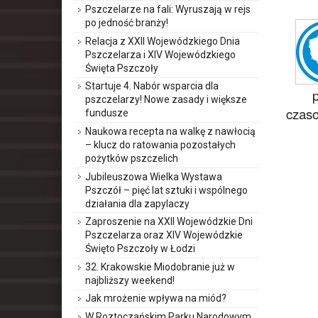
Pszczelarze na fali: Wyruszają w rejs
po jedność branży!
Relacja z XXII Wojewódzkiego Dnia
Pszczelarza i XIV Wojewódzkiego
Święta Pszczoły
Startuje 4. Nabór wsparcia dla
pszczelarzy! Nowe zasady i większe
czaso
fundusze
Naukowa recepta na walkę z nawłocią
– klucz do ratowania pozostałych
pożytków pszczelich
Jubileuszowa Wielka Wystawa
Pszczół – pięć lat sztuki i wspólnego
działania dla zapylaczy
Zaproszenie na XXII Wojewódzkie Dni
Pszczelarza oraz XIV Wojewódzkie
Święto Pszczoły w Łodzi
32. Krakowskie Miodobranie już w
najbliższy weekend!
Jak mrożenie wpływa na miód?
W Roztoczańskim Parku Narodowym