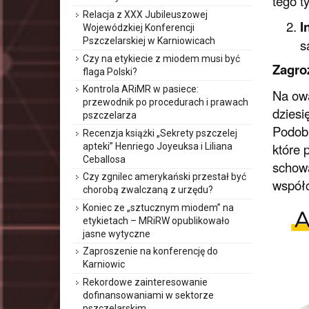
tego t
Relacja z XXX Jubileuszowej
I
Wojewódzkiej Konferencji
Pszczelarskiej w Karniowicach
s
Czy na etykiecie z miodem musi być
Zagro
flaga Polski?
Kontrola ARiMR w pasiece:
Na owa
przewodnik po procedurach i prawach
dziesi
pszczelarza
Podobn
Recenzja książki „Sekrety pszczelej
które 
apteki” Henriego Joyeuksa i Liliana
Ceballosa
schowa
Czy zgnilec amerykański przestał być
współc
chorobą zwalczaną z urzędu?
Koniec ze „sztucznym miodem” na
etykietach – MRiRW opublikowało
jasne wytyczne
Zaproszenie na konferencję do
Karniowic
Rekordowe zainteresowanie
dofinansowaniami w sektorze
pszczelarskim