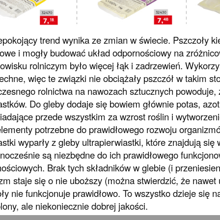
epokojący trend wynika ze zmian w świecie. Pszczoły k
owe i mogły budować układ odpornościowy na zróżnico
owisku rolniczym było więcej łąk i zadrzewień. Wykorzys
chne, więc te związki nie obciążały pszczół w takim sto
zesnego rolnictwa na nawozach sztucznych powoduje, ż
astków. Do gleby dodaje się bowiem głównie potas, azot
adające przede wszystkim za wzrost roślin i wytworzeni
lementy potrzebne do prawidłowego rozwoju organizmó
astki wyparły z gleby ultrapierwiastki, które znajdują s
dnocześnie są niezbędne do ich prawidłowego funkcjon
ościowych. Brak tych składników w glebie (i przeniesieni
zm staje się o nie uboższy (można stwierdzić, że nawet
ły nie funkcjonuje prawidłowo. To wszystko dzieje się n
lony, ale niekoniecznie dobrej jakości.