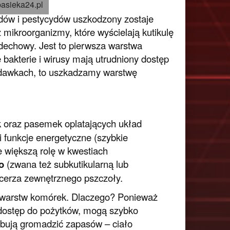
pasieka24.pl
ów i pestycydów uszkodzony zostaje
z mikroorganizmy, które wyścielają kutikulę
dechowy. Jest to pierwsza warstwa
 bakterie i wirusy mają utrudniony dostęp
 dawkach, to uszkadzamy warstwę
 oraz pasemek oplatających układ
 funkcje energetyczne (szybkie
e większą rolę w kwestiach
o
(zwana też subkutikularną lub
ancerza zewnętrznego pszczoły.
 5 warstw komórek. Dlaczego? Ponieważ
 dostęp do pożytków, mogą szybko
ebują gromadzić zapasów – ciało