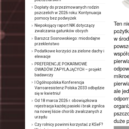
Dopłaty do przezimowanych rodzin
pszczelich w 2026 roku: Kontynuacja
pomocy bez podwyżek
Ten ni
Niepokojący raport NIK dotyczący
pożytk
zwalczania gatunków obcych
w środ
Barszcz Sosnowskiego: miododajne
przekleństwo
powsze
Podatkowe korzyści za zielone dachy i
współc
elewacje
pierwi
PREFERENCJE POKARMOWE
odpowi
OWADÓW ZAPYLAJĄCYCH – projekt
mikroe
badawczy
pierwi
I Ogólnopolska Konferencja
Varroaresistenz Polska 2033 odbędzie
ale je
się w kwietniu!
odporn
Od 18 marca 2026 r. obowiązkowa
organi
rejestracja każdej pasieki i brak zgnilca
na nowej liście chorób zwalczanych z
pszczo
urzędu
duże p
Czy rolnicy powinni korzystać z KSeF?