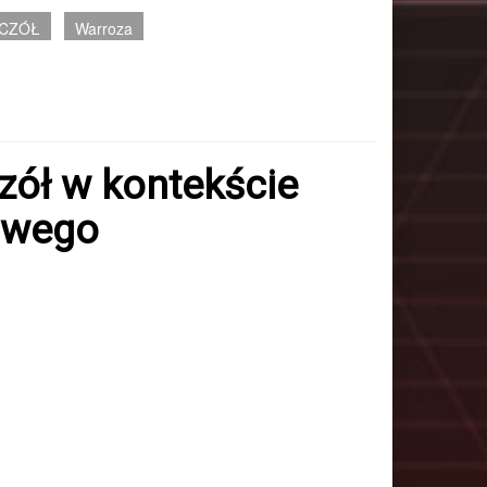
ZCZÓŁ
Warroza
ół w kontekście
zowego