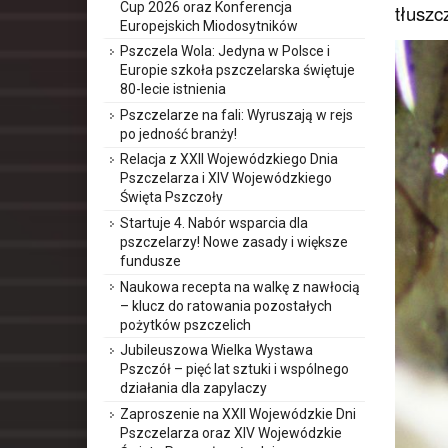
Cup 2026 oraz Konferencja
tłuszc
Europejskich Miodosytników
Pszczela Wola: Jedyna w Polsce i
Europie szkoła pszczelarska świętuje
80-lecie istnienia
Pszczelarze na fali: Wyruszają w rejs
po jedność branży!
Relacja z XXII Wojewódzkiego Dnia
Pszczelarza i XIV Wojewódzkiego
Święta Pszczoły
Startuje 4. Nabór wsparcia dla
pszczelarzy! Nowe zasady i większe
fundusze
Naukowa recepta na walkę z nawłocią
– klucz do ratowania pozostałych
pożytków pszczelich
Jubileuszowa Wielka Wystawa
Pszczół – pięć lat sztuki i wspólnego
działania dla zapylaczy
Zaproszenie na XXII Wojewódzkie Dni
Pszczelarza oraz XIV Wojewódzkie