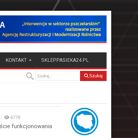
KONTAKT
SKLEP.PASIEKA24.PL
Szukaj
6778
ście funkcjonowania