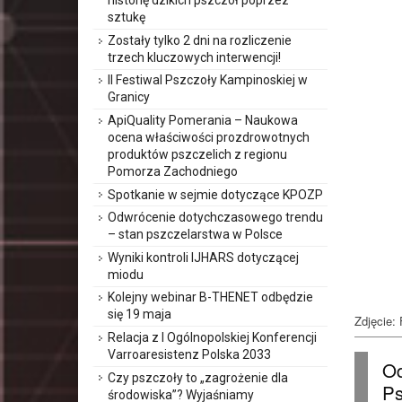
historię dzikich pszczół poprzez
sztukę
Zostały tylko 2 dni na rozliczenie
trzech kluczowych interwencji!
II Festiwal Pszczoły Kampinoskiej w
Granicy
ApiQuality Pomerania – Naukowa
ocena właściwości prozdrowotnych
produktów pszczelich z regionu
Pomorza Zachodniego
Spotkanie w sejmie dotyczące KPOZP
Odwrócenie dotychczasowego trendu
– stan pszczelarstwa w Polsce
Wyniki kontroli IJHARS dotyczącej
miodu
Kolejny webinar B-THENET odbędzie
się 19 maja
Zdjęcie: 
Relacja z I Ogólnopolskiej Konferencji
Varroaresistenz Polska 2033
Od
Czy pszczoły to „zagrożenie dla
Ps
środowiska”? Wyjaśniamy