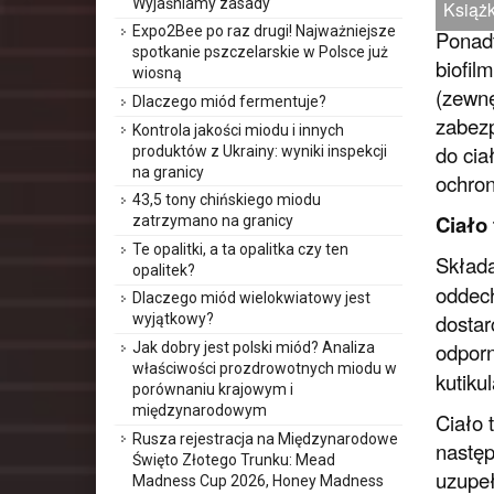
Wyjaśniamy zasady
Książk
Expo2Bee po raz drugi! Najważniejsze
Ponadt
spotkanie pszczelarskie w Polsce już
biofil
wiosną
(zewnę
Dlaczego miód fermentuje?
zabezp
Kontrola jakości miodu i innych
do cia
produktów z Ukrainy: wyniki inspekcji
na granicy
ochron
43,5 tony chińskiego miodu
Ciało
zatrzymano na granicy
Te opalitki, a ta opalitka czy ten
Składa
opalitek?
oddech
Dlaczego miód wielokwiatowy jest
dostar
wyjątkowy?
odpor
Jak dobry jest polski miód? Analiza
właściwości prozdrowotnych miodu w
kutiku
porównaniu krajowym i
międzynarodowym
Ciało 
Rusza rejestracja na Międzynarodowe
następ
Święto Złotego Trunku: Mead
uzupeł
Madness Cup 2026, Honey Madness