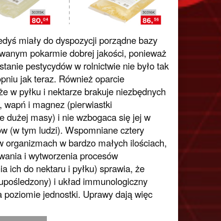
iedyś miały do dyspozycji porządne bazy
wanym pokarmie dobrej jakości, ponieważ
tanie pestycydów w rolnictwie nie było tak
pniu jak teraz. Również oparcie
e w pyłku i nektarze brakuje niezbędnych
, wapń i magnez (pierwiastki
e dużej masy) i nie wzbogaca się jej w
w (w tym ludzi). Wspomniane cztery
ię w organizmach w bardzo małych ilościach,
owania i wytworzenia procesów
a ich do nektaru i pyłku) sprawia, że
 upośledzony) i układ immunologiczny
a poziomie jednostki. Uprawy dają więc