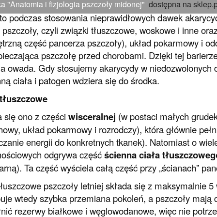
a "Anatomia i fizjologia pszczoły midonej"
dostępna na sklep.
o podczas stosowania nieprawidłowych dawek akarycyd
m pszczoły, czyli związki tłuszczowe, woskowe i inne ora
trzną część pancerza pszczoły), układ pokarmowy i od
ieczająca pszczołę przed chorobami. Dzięki tej barierze
ła owada. Gdy stosujemy akarycydy w niedozwolonych
ną ciała i patogen wdziera się do środka.
 tłuszczowe
 się ono z części
wisceralnej
(w postaci małych grudek
owy, układ pokarmowy i rozrodczy), która głównie pełni
czanie energii do konkretnych tkanek). Natomiast o wiel
nościowych odgrywa część
ścienna ciała tłuszczoweg
larną). Ta część wyściela całą część przy „ścianach” p
tłuszczowe pszczoły letniej składa się z maksymalnie
uje wtedy szybka przemiana pokoleń, a pszczoły mają
nić rezerwy białkowe i węglowodanowe, więc nie potrz