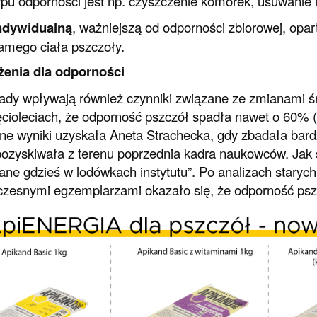
ypu odporności jest np. czyszczenie komórek, usuwanie 
ndywidualną
, ważniejszą od odporności zbiorowej, op
amego ciała pszczoły.
żenia dla odporności
dy wpływają również czynniki związane ze zmianami śr
ęcioleciach, że odporność pszczół spadła nawet o 60% (w
e wyniki uzyskała Aneta Strachecka, gdy zbadała bardzo
pozyskiwała z terenu poprzednia kadra naukowców. Jak s
ne gdzieś w lodówkach instytutu”. Po analizach staryc
zesnymi egzemplarzami okazało się, że odporność ps