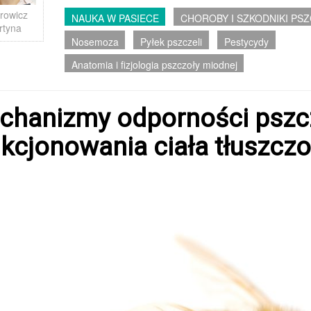
rowicz
NAUKA W PASIECE
CHOROBY I SZKODNIKI PS
rtyna
Nosemoza
Pyłek pszczeli
Pestycydy
Anatomia i fizjologia pszczoły miodnej
chanizmy odporności pszcz
nkcjonowania ciała tłuszc