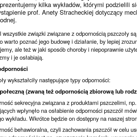
prezentujemy kilka wykładów, którymi podzielili 
stąpienie prof. Anety Stracheckiej dotyczący m
odnej.
 wszystkie związki związane z odpornością pszczoły s
o warto poznać jego budowę i działanie, by lepiej zrozu
jemy, ale też w jaki sposób choroby i niepoprawnie użyt
zmy i je osłabiają.
odporności
ły wykształciły następujące typy odporności:
połeczną (zwaną też odpornością zbiorową lub rodz
rność sekrecyjna związana z produktami pszczelimi, np.
ujących wpłynęło na osłabienie odporności pszczół mówi
o wykładu. Wkrótce będzie on dostępny na naszej stron
rność behawioralna, czyli zachowania pszczół w celu u