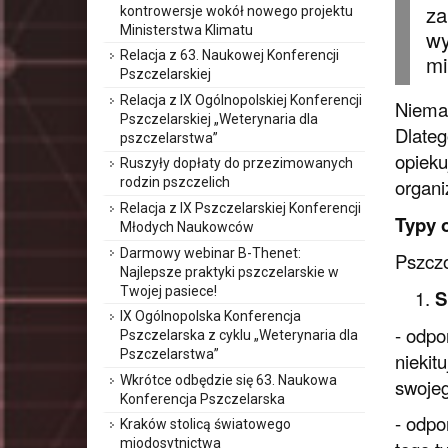
za
kontrowersje wokół nowego projektu
Ministerstwa Klimatu
wy
Relacja z 63. Naukowej Konferencji
mi
Pszczelarskiej
Relacja z IX Ogólnopolskiej Konferencji
Niemal
Pszczelarskiej „Weterynaria dla
Dlateg
pszczelarstwa”
opieku
Ruszyły dopłaty do przezimowanych
organi
rodzin pszczelich
Relacja z IX Pszczelarskiej Konferencji
Typy 
Młodych Naukowców
Darmowy webinar B-Thenet:
Pszczo
Najlepsze praktyki pszczelarskie w
Twojej pasiece!
S
IX Ogólnopolska Konferencja
- odpo
Pszczelarska z cyklu „Weterynaria dla
Pszczelarstwa”
niekit
Wkrótce odbędzie się 63. Naukowa
swojeg
Konferencja Pszczelarska
- odpo
Kraków stolicą światowego
miodosytnictwa