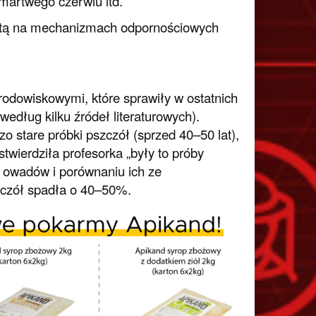
martwego czerwiu itd.
artą na mechanizmach odpornościowych
odowiskowymi, które sprawiły w ostatnich
edług kilku źródeł literaturowych).
 stare próbki pszczół (sprzed 40–50 lat),
twierdziła profesorka „były to próby
h owadów i porównaniu ich ze
zczół spadła o 40–50%.