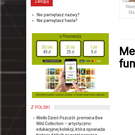
Wale
Ma
Nie pamiętasz nazwy?
Nie pamiętasz hasła?
Me
fu
Z POLSKI
Wielki Dzień Pszczół: premiera Bee
Wild Collection – artystyczno-
edukacyjnej kolekcji, która opowiada