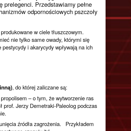
się prelegenci. Przedstawiamy pełne
echanizmów odpornościowych pszczoły
ą produkowane w ciele tłuszczowym.
mieć nie tylko same owady, którymi się
e pestycydy i akarycydy wpływają na ich
inną)
, do której zaliczane są:
 propolisem – o tym, że wytworzenie ras
ł prof. Jerzy Demetraki-Paleolog podczas
ie.
sunięcia źródła zagrożenia. Przykładem