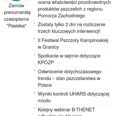
ocena właściwości prozdrowotnych
Zamów
produktów pszczelich z regionu
prenumeratę
Pomorza Zachodniego
czasopisma
Zostały tylko 2 dni na rozliczenie
"Pasieka"
trzech kluczowych interwencji!
II Festiwal Pszczoły Kampinoskiej
w Granicy
Spotkanie w sejmie dotyczące
KPOZP
Odwrócenie dotychczasowego
trendu – stan pszczelarstwa w
Polsce
Wyniki kontroli IJHARS dotyczącej
miodu
Kolejny webinar B-THENET
odbędzie się 19 maja