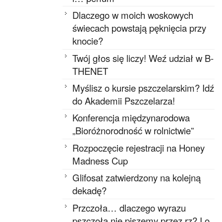
Dlaczego w moich woskowych
świecach powstają pęknięcia przy
knocie?
Twój głos się liczy! Weź udział w B-
THENET
Myślisz o kursie pszczelarskim? Idź
do Akademii Pszczelarza!
Konferencja międzynarodowa
„Bioróżnorodność w rolnictwie”
Rozpoczęcie rejestracji na Honey
Madness Cup
Glifosat zatwierdzony na kolejną
dekadę?
Przczoła… dlaczego wyrazu
pszczoła nie piszemy przez rz? I o