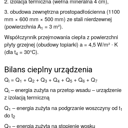
2. izolacja termiczna (wełna mineralna 4 cm),
3. obudowa zewnętrzna prostopadłościenna (1100
mm × 600 mm × 500 mm) ze stali nierdzewnej
(powierzchnia A
= 3 m²).
1
Współczynnik przejmowania ciepła z powierzchni
płyty grzejnej (obudowy topiarki) a = 4,5 W/m² ∙ K
(dla t
= 30°C).
4
Bilans cieplny urządzenia
Q
= Q
+ Q
+ Q
+ Q
+ Q
+ Q
+ Q
i
1
2
3
4
5
6
7
Q
– energia zużyta na przetop wsadu – urządzenie
i
z izolacją termiczną
Q
– energia zużyta na podgrzanie woszczyny od t
1
1
do t
2
Q
– energia zużyta na stopienie wosku
2