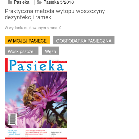
Pasieka
Pasieka 5/2018
Praktyczna metoda wytopu woszczyny i
dezynfekcji ramek
W wydaniu drukowanym strona:
0
W MOJEJ PASIECE
GOSPODARKA PASIECZNA
Wosk pszczeli
Węza