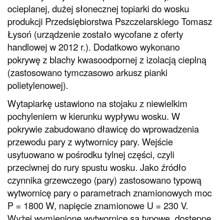
ocieplanej, dużej słonecznej topiarki do wosku
produkcji Przedsiębiorstwa Pszczelarskiego Tomasz
Łysoń (urządzenie zostało wycofane z oferty
handlowej w 2012 r.). Dodatkowo wykonano
pokrywę z blachy kwasoodpornej z izolacją cieplną
(zastosowano tymczasowo arkusz pianki
polietylenowej).
Wytapiarkę ustawiono na stojaku z niewielkim
pochyleniem w kierunku wypływu wosku. W
pokrywie zabudowano dławicę do wprowadzenia
przewodu pary z wytwornicy pary. Wejście
usytuowano w pośrodku tylnej części, czyli
przeciwnej do rury spustu wosku. Jako źródło
czynnika grzewczego (pary) zastosowano typową
wytwornicę pary o parametrach znamionowych moc
P = 1800 W, napięcie znamionowe U = 230 V.
Wyżej wymienione wytwornice są typowe, dostępne