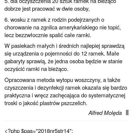
5. dla oczyszczenia 20 sztuk ramek na bieżąco
dobrze jest pracować w dwie osoby,
6. wosku z ramek z rodzin podejrzanych o
chorowanie na zgnilca amerykańskiego nie topić,
lecz bezzwłocznie spalić całe ramki.
W pasiekach małych i średnich najlepiej sprawdzą
się urządzenia o pojemności do 12 ramek. Małe
gabaryty sprawią, że jedna osoba będzie w stanie
oczyścić ramki na bieżąco.
Opracowana metoda wytopu woszczyny, a także
czyszczenia i dezynfekcji ramek okazała się bardzo
praktyczna i wręcz zachęcająca do systematycznej
troski o jakość plastrów pszczelich.
Alfred Molęda
<?php $pas="2018nr5str14";