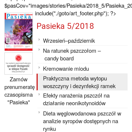
$pasCov="images/stories/Pasieka/2018_5/Pasieka_20
include("./goto/art_footer.php"); ?>
Pasieka 5/2018
Wrzesień–październik
Na ratunek pszczołom –
candy board
Kremowanie miodu
Praktyczna metoda wytopu
Zamów
woszczyny i dezynfekcji ramek
prenumeratę
czasopisma
Efekty narażenia pszczół na
"Pasieka"
działanie neonikotynoidów
Dieta węglowodanowa pszczół w
analizie syropów dostępnych na
rynku