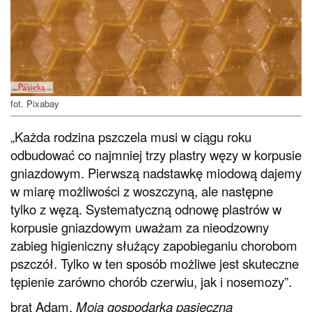
fot. Pixabay
„Każda rodzina pszczela musi w ciągu roku
odbudować co najmniej trzy plastry węzy w korpusie
gniazdowym. Pierwszą nadstawkę miodową dajemy
w miarę możliwości z woszczyną, ale następne
tylko z węzą. Systematyczną odnowę plastrów w
korpusie gniazdowym uważam za nieodzowny
zabieg higieniczny służący zapobieganiu chorobom
pszczół. Tylko w ten sposób możliwe jest skuteczne
tępienie zarówno chorób czerwiu, jak i nosemozy”.
brat Adam,
Moja gospodarka pasieczna