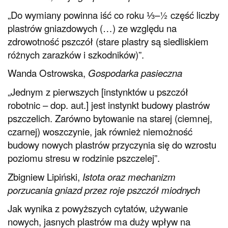
„Do wymiany powinna iść co roku ⅓–½ część liczby
plastrów gniazdowych (…) ze względu na
zdrowotność pszczół (stare plastry są siedliskiem
różnych zarazków i szkodników)”.
Wanda Ostrowska,
Gospodarka pasieczna
„Jednym z pierwszych [instynktów u pszczół
robotnic – dop. aut.] jest instynkt budowy plastrów
pszczelich. Zarówno bytowanie na starej (ciemnej,
czarnej) woszczynie, jak również niemożność
budowy nowych plastrów przyczynia się do wzrostu
poziomu stresu w rodzinie pszczelej”.
Zbigniew Lipiński,
Istota oraz mechanizm
porzucania gniazd przez roje pszczół miodnych
Jak wynika z powyższych cytatów, używanie
nowych, jasnych plastrów ma duży wpływ na