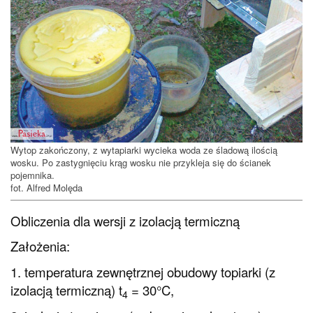
Wytop zakończony, z wytapiarki wycieka woda ze śladową ilością
wosku. Po zastygnięciu krąg wosku nie przykleja się do ścianek
pojemnika.
fot. Alfred Molęda
Obliczenia dla wersji z izolacją termiczną
Założenia:
1. temperatura zewnętrznej obudowy topiarki (z
izolacją termiczną) t
= 30°C,
4