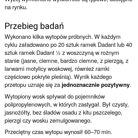
na rynku.
Przebieg badań
Wykonano kilka wytopów próbnych. W każdym
cyklu załadowano po 20 sztuk ramek Dadant lub 40
sztuk ramek Dadant ½ z woszczyną w rożnym
stanie (jasne, ciemne, bardzo ciemne, z pierzgą, z
larwami motylicy woskowej, również ramki
częściowo pokryte pleśnią). Wynik każdego
przetopu uznaje się za
jednoznacznie pozytywny
.
Wytopiony wosk spływał do pojemników
polipropylenowych, w których zastygał. Był czysty,
jasnożółty, bez śladów osadu z kitu pszczelego,
pierzgi czy wosku zemulgowanego.
Przeciętny czas wytopu wynosił 60–70 min.