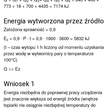
1
2
3
4
5
6
773 + 18 + 700 + 4435 = 7174 kJ
Energia wytworzona przez źródło
Założona sprawność = 0,9
E
= 0,9 ∙ P ∙ t = 0,9 ∙ 1800 ∙ 3600 = 5832 kJ
z
(t – czas wytopu 1 h liczony od momentu uzyskania
przez wodę w wytwornicy pary o temperaturze
100°C)
Q >> Ez
Wniosek 1
Energia niezbędna do poprawnej pracy urządzenia
jest znacznie większa od energii źródła (wnętrze
topiarki nie osiągnie niezbędnej temperatury do