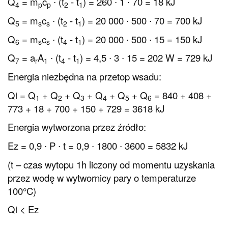
Q
= m
c
∙ (t
- t
) = 260 ∙ 1 ∙ 70 = 18 kJ
4
p
p
2
1
Q
= m
c
∙ (t
- t
) = 20 000 ∙ 500 ∙ 70 = 700 kJ
5
s
s
2
1
Q
= m
c
∙ (t
- t
) = 20 000 ∙ 500 ∙ 15 = 150 kJ
6
s
s
4
1
Q
= a
A
∙ (t
- t
) = 4,5 ∙ 3 ∙ 15 = 202 W = 729 kJ
7
r
1
4
1
Energia niezbędna na przetop wsadu:
Qi = Q
+ Q
+ Q
+ Q
+ Q
+ Q
= 840 + 408 +
1
2
3
4
5
6
773 + 18 + 700 + 150 + 729 = 3618 kJ
Energia wytworzona przez źródło:
Ez = 0,9 ∙ P ∙ t = 0,9 ∙ 1800 ∙ 3600 = 5832 kJ
(t – czas wytopu 1h liczony od momentu uzyskania
przez wodę w wytwornicy pary o temperaturze
100°C)
Qi < Ez