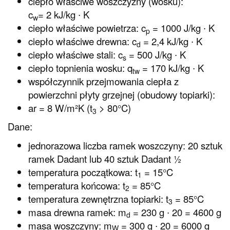
ciepło właściwe woszczyzny (wosku):
c
= 2 kJ/kg ∙ K
w
ciepło właściwe powietrza: c
= 1000 J/kg ∙ K
p
ciepło właściwe drewna: c
= 2,4 kJ/kg ∙ K
d
ciepło właściwe stali: c
= 500 J/kg ∙ K
s
ciepło topnienia wosku: q
= 170 kJ/kg ∙ K
tw
współczynnik przejmowania ciepła z
powierzchni płyty grzejnej (obudowy topiarki):
ar = 8 W/m²K (t
> 80°C)
3
Dane:
jednorazowa liczba ramek woszczyny: 20 sztuk
ramek Dadant lub 40 sztuk Dadant ½
temperatura początkowa: t
= 15°C
1
temperatura końcowa: t
= 85°C
2
temperatura zewnętrzna topiarki: t
= 85°C
3
masa drewna ramek: m
= 230 g ∙ 20 = 4600 g
d
masa woszczyny: m
= 300 g ∙ 20 = 6000 g
W