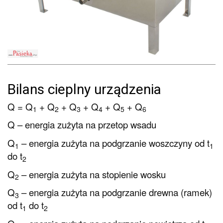
Bilans cieplny urządzenia
Q = Q
+ Q
+ Q
+ Q
+ Q
+ Q
1
2
3
4
5
6
Q – energia zużyta na przetop wsadu
Q
– energia zużyta na podgrzanie woszczyny od t
1
1
do t
2
Q
– energia zużyta na stopienie wosku
2
Q
– energia zużyta na podgrzanie drewna (ramek)
3
od t
do t
1
2