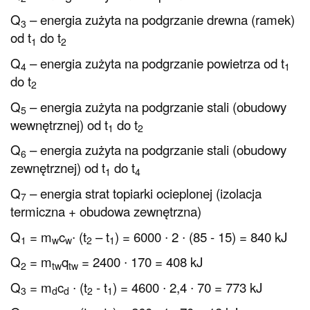
Q
– energia zużyta na podgrzanie drewna (ramek)
3
od t
do t
1
2
Q
– energia zużyta na podgrzanie powietrza od t
4
1
do t
2
Q
– energia zużyta na podgrzanie stali (obudowy
5
wewnętrznej) od t
do t
1
2
Q
– energia zużyta na podgrzanie stali (obudowy
6
zewnętrznej) od t
do t
1
4
Q
– energia strat topiarki ocieplonej (izolacja
7
termiczna + obudowa zewnętrzna)
Q
= m
c
∙ (t
– t
) = 6000 ∙ 2 ∙ (85 - 15) = 840 kJ
1
w
w
2
1
Q
= m
q
= 2400 ∙ 170 = 408 kJ
2
tw
tw
Q
= m
c
∙ (t
- t
) = 4600 ∙ 2,4 ∙ 70 = 773 kJ
3
d
d
2
1