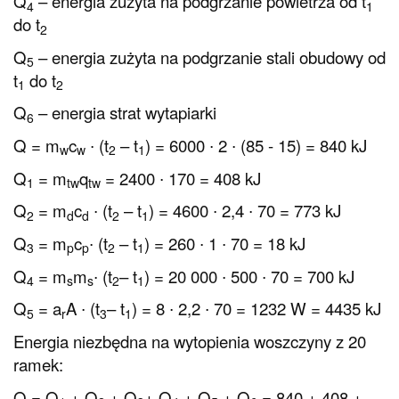
Q
– energia zużyta na podgrzanie powietrza od t
4
1
do t
2
Q
– energia zużyta na podgrzanie stali obudowy od
5
t
do t
1
2
Q
– energia strat wytapiarki
6
Q = m
c
∙ (t
– t
) = 6000 ∙ 2 ∙ (85 - 15) = 840 kJ
w
w
2
1
Q
= m
q
= 2400 ∙ 170 = 408 kJ
1
tw
tw
Q
= m
c
∙ (t
– t
) = 4600 ∙ 2,4 ∙ 70 = 773 kJ
2
d
d
2
1
Q
= m
c
∙ (t
– t
) = 260 ∙ 1 ∙ 70 = 18 kJ
3
p
p
2
1
Q
= m
m
∙ (t
– t
) = 20 000 ∙ 500 ∙ 70 = 700 kJ
4
s
s
2
1
Q
= a
A ∙ (t
– t
) = 8 ∙ 2,2 ∙ 70 = 1232 W = 4435 kJ
5
r
3
1
Energia niezbędna na wytopienia woszczyny z 20
ramek:
Q = Q
+ Q
+ Q
+ Q
+ Q
+ Q
= 840 + 408 +