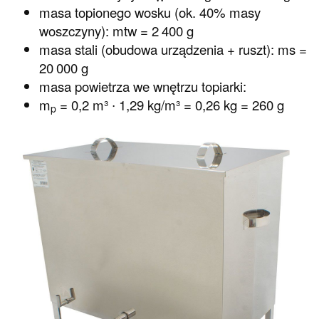
masa topionego wosku (ok. 40% masy
woszczyny): mtw = 2 400 g
masa stali (obudowa urządzenia + ruszt): ms =
20 000 g
masa powietrza we wnętrzu topiarki:
m
= 0,2 m³ ∙ 1,29 kg/m³ = 0,26 kg = 260 g
p