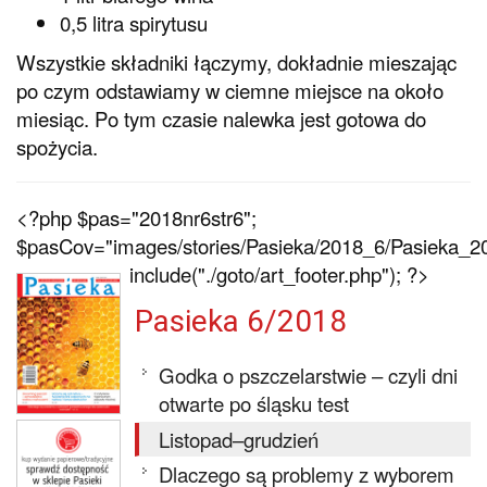
0,5 litra spirytusu
Wszystkie składniki łączymy, dokładnie mieszając
po czym odstawiamy w ciemne miejsce na około
miesiąc. Po tym czasie nalewka jest gotowa do
spożycia.
<?php $pas="2018nr6str6";
$pasCov="images/stories/Pasieka/2018_6/Pasieka_20
include("./goto/art_footer.php"); ?>
Pasieka 6/2018
Godka o pszczelarstwie – czyli dni
otwarte po śląsku test
Listopad–grudzień
Dlaczego są problemy z wyborem