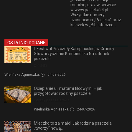
mobilnej oraz w serwisie
w www.pasieka24.pl
Wszystkie numery
czasopisma „Pasieka” oraz
książek w „Biblioteczce...
OSTATNIO DODANE
II Festiwal Pszczoły Kampinoskiej w Granicy
Stowarzyszenie Kampinoska Na ratunek
pszczole...
z Polski
Wielińska Agnieszka,
04-08-2026
Ocieplanie uli matami filcowymi – jak
przygotować rodziny pszczele...
Porady pszczelarskie
Wielińska Agnieszka,
24-07-2026
Mleczko to za mało! Jak rodzina pszczela
„tworzy” nową...