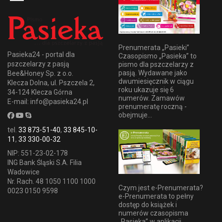
Prenumerata „Pasieki”
Pasieka24 - portal dla
Czasopismo „Pasieka” to
pszczelarzy z pasją
pismo dla pszczelarzy z
pasją. Wydawane jako
Bee&Honey Sp. z o.o.
dwumiesięcznik w ciągu
Klecza Dolna, ul. Pszczela 2,
roku ukazuje się 6
34-124 Klecza Górna
numerów. Zamawów
E-mail: info@pasieka24.pl
prenumeratę roczną -
obejmuje...
tel.
33 873-51-40
,
33 845-10-
11
,
33 330-00-32
NIP: 551-23-02-178
ING Bank Śląski S.A. Filia
Wadowice
Nr. Rach. 48 1050 1100 1000
Czym jest e-Prenumerata?
0023 0150 9598
e-Prenumerata to pełny
dostęp do książek i
numerów czasopisma
„Pasieka” w aplikacji