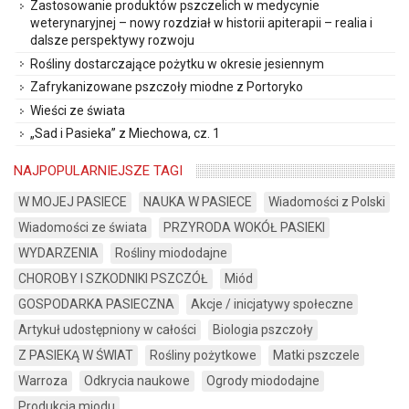
Zastosowanie produktów pszczelich w medycynie
weterynaryjnej – nowy rozdział w historii apiterapii – realia i
dalsze perspektywy rozwoju
Rośliny dostarczające pożytku w okresie jesiennym
Zafrykanizowane pszczoły miodne z Portoryko
Wieści ze świata
„Sad i Pasieka” z Miechowa, cz. 1
NAJPOPULARNIEJSZE TAGI
W MOJEJ PASIECE
NAUKA W PASIECE
Wiadomości z Polski
Wiadomości ze świata
PRZYRODA WOKÓŁ PASIEKI
WYDARZENIA
Rośliny miododajne
CHOROBY I SZKODNIKI PSZCZÓŁ
Miód
GOSPODARKA PASIECZNA
Akcje / inicjatywy społeczne
Artykuł udostępniony w całości
Biologia pszczoły
Z PASIEKĄ W ŚWIAT
Rośliny pożytkowe
Matki pszczele
Warroza
Odkrycia naukowe
Ogrody miododajne
Produkcja miodu