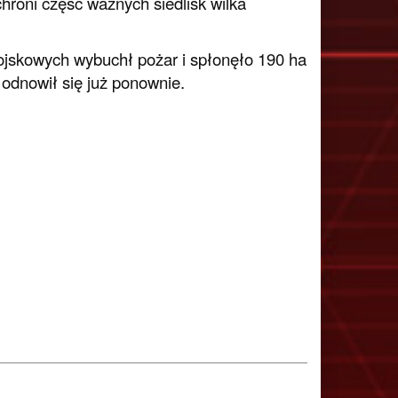
hroni część ważnych siedlisk wilka
jskowych wybuchł pożar i spłonęło 190 ha
odnowił się już ponownie.