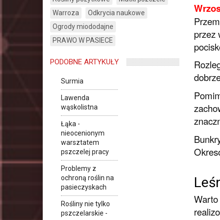
Wrzos
Warroza
Odkrycia naukowe
Przemk
Ogrody miododajne
przez 
PRAWO W PASIECE
pocisk
PODOBNE ARTYKUŁY
Rozleg
dobrze
Surmia
Pomimo
Lawenda
zachow
wąskolistna
znaczn
Łąka -
nieocenionym
Bunkry
warsztatem
Okreso
pszczelej pracy
Problemy z
ochroną roślin na
Leśn
pasieczyskach
Warto 
Rośliny nie tylko
realiz
pszczelarskie -