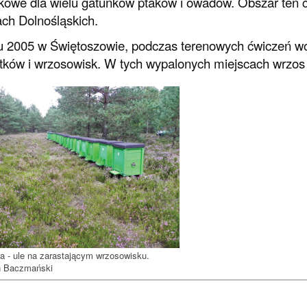
skowe dla wielu gatunków ptaków i owadów. Obszar ten c
ch Dolnośląskich.
 2005 w Świętoszowie, podczas terenowych ćwiczeń wo
tków i wrzosowisk. W tych wypalonych miejscach wrzos 
 - ule na zarastającym wrzosowisku.
n Baczmański