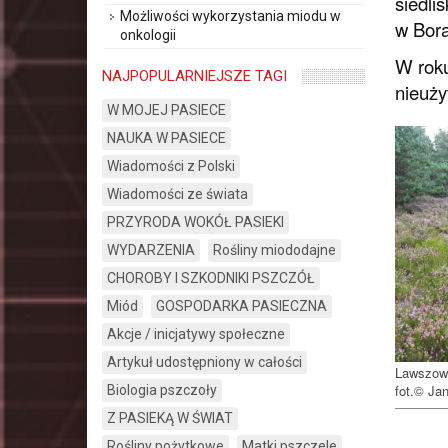
siedli
Możliwości wykorzystania miodu w
w Bora
onkologii
W roku
NAJPOPULARNIEJSZE TAGI
nieuży
W MOJEJ PASIECE
NAUKA W PASIECE
Wiadomości z Polski
Wiadomości ze świata
PRZYRODA WOKÓŁ PASIEKI
WYDARZENIA
Rośliny miododajne
CHOROBY I SZKODNIKI PSZCZÓŁ
Miód
GOSPODARKA PASIECZNA
Akcje / inicjatywy społeczne
Artykuł udostępniony w całości
Lawszowa
fot.© Ja
Biologia pszczoły
Z PASIEKĄ W ŚWIAT
Rośliny pożytkowe
Matki pszczele