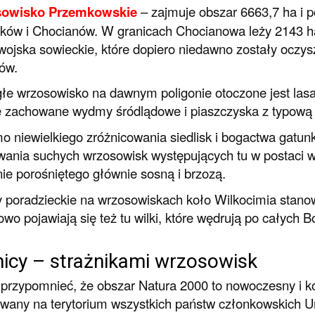
owisko Przemkowski
e
– zajmuje obszar 6663,7 ha i p
ów i Chocianów. W granicach Chocianowa leży 2143 ha
wojska sowieckie, które dopiero niedawno zostały oczy
ów.
łe wrzosowisko na dawnym poligonie otoczone jest las
 zachowane wydmy śródlądowe i piaszczyska z typową dla
 niewielkiego zróżnicowania siedlisk i bogactwa gatunko
ania suchych wrzosowisk występujących tu w postaci wi
ie porośniętego głównie sosną i brzozą.
 poradzieckie na wrzosowiskach koło Wilkocimia stanow
wo pojawiają się też tu wilki, które wędrują po całych B
icy – strażnikami wrzosowisk
przypomnieć, że obszar Natura 2000 to nowoczesny i 
owany na terytorium wszystkich państw członkowskich U