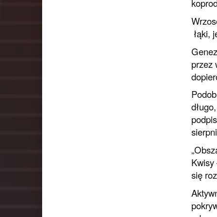
koprod
Wrzoso
łąki, 
Geneza
przez 
dopier
Podobn
długo,
podpis
sierpn
„Obsza
Kwisy 
się ro
Aktywn
pokryw