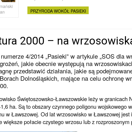
mański
PRZYRODA WOKÓŁ PASIEKI
Jan
tura 2000 – na wrzosowisk
numerze 4/2014 „Pasieki” w artykule „SOS dla w
grożeń, jakie obecnie występują na wrzosowiskac
agnę przedstawić działania, jakie są podejmowan
Borach Dolnośląskich, mające na celu ochronę 
00.
wisko Świętoszowsko-Ławszowskie leży w granicach Na
1,6 ha. Są to obszary czynnego poligonu wojskowego 
nu w Ławszowej. Od lat wrzosowisko w Ławszowej jest in
e większe połacie czystego wrzosu lub z rozproszonym