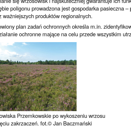
anie się wrzosowisk i najskuteczniej gwarantuje ich fu
bie poligonu prowadzona jest gospodarka pasieczna –
z ważniejszych produktów regionalnych.
wiony plan zadań ochronnych określa m.in. zidentyfiko
ziałanie ochronne mające na celu przede wszystkim utr
owiska Przemkowskie po wykoszeniu wrzosu
ięciu zakrzaczeń. fot.© Jan Baczmański