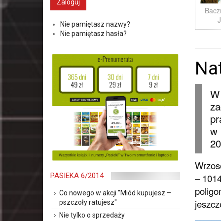
Bacz
Nie pamiętasz nazwy?
Nie pamiętasz hasła?
Na
W 
za
pr
w 
20
Wrzoso
PASIEKA 6/2014
– 1014
poligo
Co nowego w akcji "Miód kupujesz –
jeszcz
pszczoły ratujesz"
Nie tylko o sprzedaży