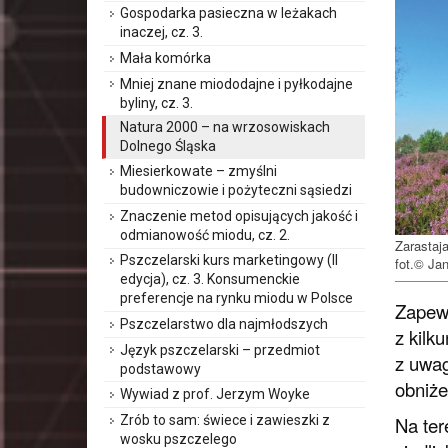
Gospodarka pasieczna w leżakach
inaczej, cz. 3.
Mała komórka
Mniej znane miododajne i pyłkodajne
byliny, cz. 3.
Natura 2000 – na wrzosowiskach
Dolnego Śląska
Miesierkowate – zmyślni
budowniczowie i pożyteczni sąsiedzi
Znaczenie metod opisujących jakość i
odmianowość miodu, cz. 2.
Zarastaj
Pszczelarski kurs marketingowy (II
fot.© Ja
edycja), cz. 3. Konsumenckie
preferencje na rynku miodu w Polsce
Zapewn
Pszczelarstwo dla najmłodszych
z kilk
Język pszczelarski – przedmiot
z uwag
podstawowy
obniże
Wywiad z prof. Jerzym Woyke
Zrób to sam: świece i zawieszki z
Na ter
wosku pszczelego