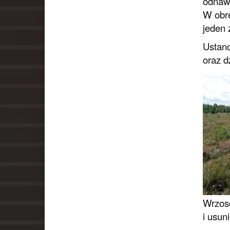
odnawi
W obrę
jeden 
Ustano
oraz d
Wrzos
i usun