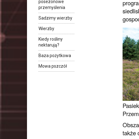
progra
posezonowe
przemyślenia
siedli
gospod
Sadzimy wierzby
Wierzby
Kiedy rośliny
nektarują?
Baza pożytkowa
Mowa pszczół
Pasie
Przem
Obszar
także 