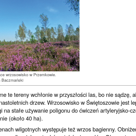
ace wrzosowisko w Przemkowie.
n Baczmański
e te tereny wchłonie w przyszłości las, bo nie sądzę,
unastoletnich drzew. Wrzosowisko w Świętoszowie jest l
i na stałe używanie poligonu do ćwiczeń artyleryjsko-cz
nie (około 40 ha).
enach wilgotnych występuje też wrzos bagienny. Obniże