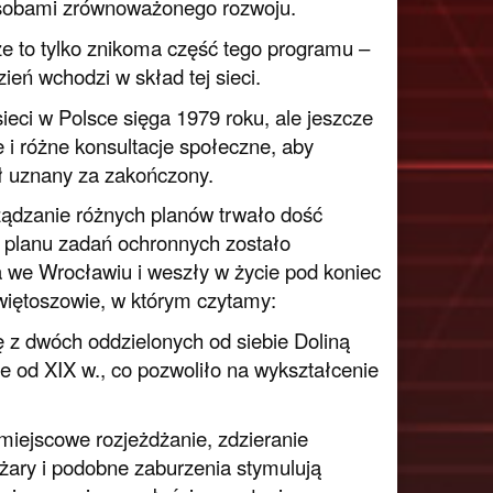
zasobami zrównoważonego rozwoju.
ze to tylko znikoma część tego programu –
ień wchodzi w skład tej sieci.
ieci w Polsce sięga 1979 roku, ale jeszcze
e i różne konsultacje społeczne, aby
ał uznany za zakończony.
ządzanie różnych planów trwało dość
a planu zadań ochronnych zostało
we Wrocławiu i weszły w życie pod koniec
Świętoszowie, w którym czytamy:
z dwóch oddzielonych od siebie Doliną
e od XIX w., co pozwoliło na wykształcenie
miejscowe rozjeżdżanie, zdzieranie
ożary i podobne zaburzenia stymulują