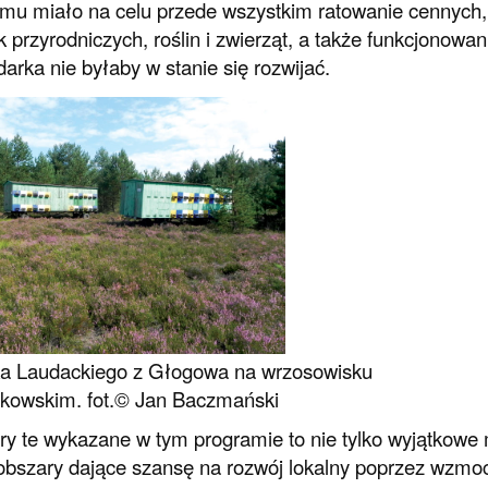
mu miało na celu przede wszystkim ratowanie cennych,
sk przyrodniczych, roślin i zwierząt, a także funkcjonow
arka nie byłaby w stanie się rozwijać.
ka Laudackiego z Głogowa na wrzosowisku
kowskim. fot.© Jan Baczmański
y te wykazane w tym programie to nie tylko wyjątkowe mi
obszary dające szansę na rozwój lokalny poprzez wzmoc