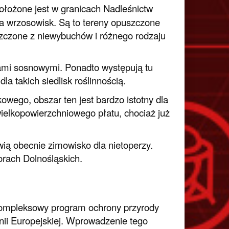
ołożone jest w granicach Nadleśnictw
 wrzosowisk. Są to tereny opuszczone
szczone z niewybuchów i różnego rodzaju
ami sosnowymi. Ponadto występują tu
 takich siedlisk roślinnością.
wego, obszar ten jest bardzo istotny dla
elkopowierzchniowego płatu, chociaż już
ią obecnie zimowisko dla nietoperzy.
orach Dolnośląskich.
kompleksowy program ochrony przyrody
nii Europejskiej. Wprowadzenie tego