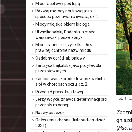
Miód faceliowy pod lupą
Rozwój metody naukowej jako
sposobu poznawania świata, cz. 2.
Miody miejskie okiem biologa
Ul wielkopolski, Dadanta, a może
warszawski poszerzony?
Miód drahimski, czyli kilka słów o
prawnej ochronie nazw miodu
Ozdobny ogród jabłoniowy
Tarczyca bajkalska jako pożytek dla
pszczołowatych
Zastosowanie produktów pszczelich i
ziół w chorobach oczu, cz. 2.
Przegląd prasy światowej
Fot. 1. S
Jerzy Woyke, znawca determinacji płci
pszczoły miodnej
Zaczni
Nazwy pszczół
gniazd
Ogłoszenia drobne (listopad-grudzień
2021)
(
Paenib