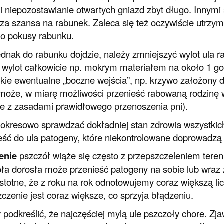
 i niepozostawianie otwartych gniazd zbyt długo. Innymi
za szansa na rabunek. Zaleca się też oczywiście utrzymy
ło pokusy rabunku.
jednak do rabunku dojdzie, należy zmniejszyć wylot ula r
 wylot całkowicie np. mokrym materiałem na około 1 go
kie ewentualne „boczne wejścia”, np. krzywo założony d
może, w miarę możliwości przenieść rabowaną rodzinę w
e z zasadami prawidłowego przenoszenia pni).
okresowo sprawdzać dokładniej stan zdrowia wszystkich
eść do ula patogeny, które niekontrolowane doprowadzą 
enie
pszczół wiąże się często z przepszczeleniem tere
ła dorosła może przenieść patogeny na sobie lub wraz 
 istotne, że z roku na rok odnotowujemy coraz większą li
czenie jest coraz większe, co sprzyja błądzeniu.
 podkreślić, że najczęściej mylą ule pszczoły chore. Zj