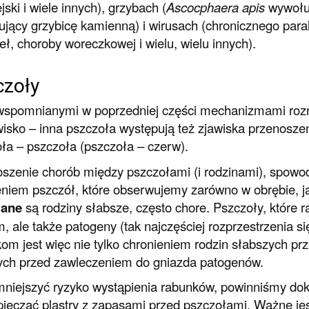
jski i wiele innych), grzybach (
Ascocphaera apis
wywołuj
jący grzybicę kamienną) i wirusach (chronicznego para
eł, choroby woreczkowej i wielu, wielu innych).
czoły
spomnianymi w poprzedniej części mechanizmami rozno
isko – inna pszczoła występują też zjawiska przenosze
ła – pszczoła (pszczoła – czerw).
szenie chorób między pszczołami (i rodzinami), spowo
niem pszczół, które obserwujemy zarówno w obrębie, ja
ane
są rodziny słabsze, często chore. Pszczoły, które ra
, ale także patogeny (tak najczęściej rozprzestrzenia s
om jest więc nie tylko chronieniem rodzin słabszych prze
ch przed zawleczeniem do gniazda patogenów.
niejszyć ryzyko wystąpienia rabunków, powinniśmy doka
ieczać plastry z zapasami przed pszczołami. Ważne jes