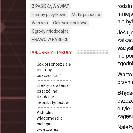
rodzin
Z PASIEKĄ W ŚWIAT
mniejs
Rośliny pożytkowe
Matki pszczele
nie by
Warroza
Odkrycia naukowe
Jeśli 
Ogrody miododajne
zatkać
PRAWO W PASIECE
wszyst
PODOBNE ARTYKUŁY
nie po
zgodni
Jak przenoszą się
choroby
Warto 
pszczół, cz. 1.
przyni
Efekty narażenia
Błądz
pszczół na
działanie
pszczo
neonikotynoidów
o tyle
Aktualne
zagęsz
wiadomości o
biologii i
Należy
zwalczaniu