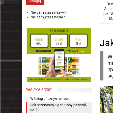
Dr n
Anna
Nie pamiętasz nazwy?
Lek. 
Nie pamiętasz hasła?
M
Jak
W 
me
np
si
PASIEKA 6/2021
W telegraficznym skrócie
Jak przenoszą się choroby pszczół,
cz. 2.