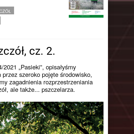
ZCZÓŁ
czół, cz. 2.
4/2021 „Pasieki”, opisałyśmy
 przez szeroko pojęte środowisko,
ymy zagadnienia rozprzestrzeniania
ł, ale także... pszczelarza.