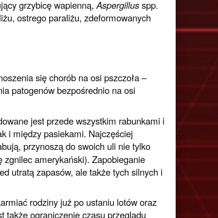
ący grzybicę wapienną,
Aspergillus
spp.
liżu, ostrego paraliżu, zdeformowanych
szenia się chorób na osi pszczoła –
nia patogenów bezpośrednio na osi
dowane jest przede wszystkim rabunkami i
k i między pasiekami. Najczęściej
bują, przynoszą do swoich uli nie tylko
ię zgnilec amerykański). Zapobieganie
d utratą zapasów, ale także tych silnych i
rmiać rodziny już po ustaniu lotów oraz
t także ograniczenie czasu przeglądu