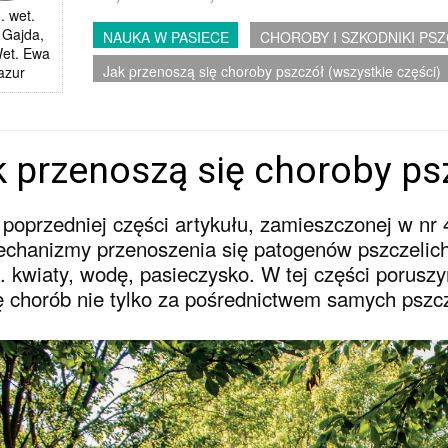
. wet.
 Gajda,
NAUKA W PASIECE
CHOROBY I SZKODNIKI PS
Wet. Ewa
Jak przenoszą się choroby pszczół (wszystkie części)
azur
 przenoszą się choroby psz
poprzedniej części artykułu, zamieszczonej w nr 
chanizmy przenoszenia się patogenów pszczelich
. kwiaty, wodę, pasieczysko. W tej części porusz
ę chorób nie tylko za pośrednictwem samych pszczó