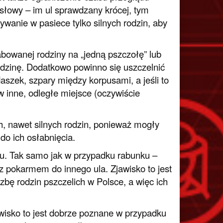
 słowy – im ul sprawdzany krócej, tym
wanie w pasiece tylko silnych rodzin, aby
abowanej rodziny na „jedną pszczołę” lub
dzinę. Dodatkowo powinno się uszczelnić
aszek, szpary między korpusami, a jeśli to
 inne, odległe miejsce (oczywiście
, nawet silnych rodzin, ponieważ mogły
do ich osłabnięcia.
nu. Tak samo jak w przypadku rabunku –
z pokarmem do innego ula. Zjawisko to jest
czbę rodzin pszczelich w Polsce, a więc ich
awisko to jest dobrze poznane w przypadku