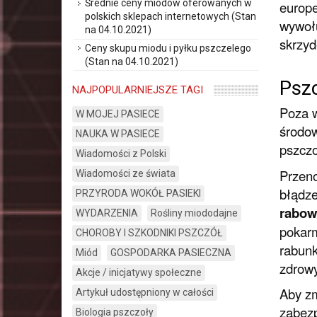
Średnie ceny miodów oferowanych w
europe
polskich sklepach internetowych (Stan
wywołu
na 04.10.2021)
skrzyd
Ceny skupu miodu i pyłku pszczelego
(Stan na 04.10.2021)
Psz
NAJPOPULARNIEJSZE TAGI
Poza w
W MOJEJ PASIECE
środow
NAUKA W PASIECE
pszczo
Wiadomości z Polski
Przeno
Wiadomości ze świata
błądze
PRZYRODA WOKÓŁ PASIEKI
rabow
WYDARZENIA
Rośliny miododajne
pokarm
CHOROBY I SZKODNIKI PSZCZÓŁ
rabunk
Miód
GOSPODARKA PASIECZNA
zdrowy
Akcje / inicjatywy społeczne
Aby zm
Artykuł udostępniony w całości
zabezp
Biologia pszczoły