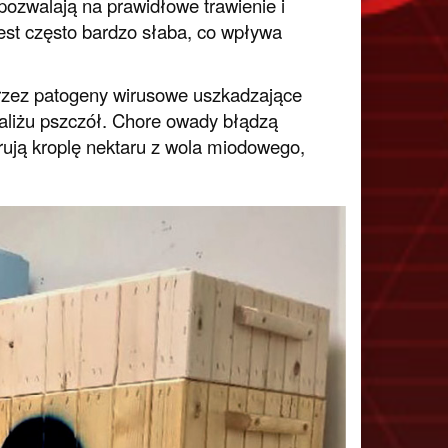
zwalają na prawidłowe trawienie i
st często bardzo słaba, co wpływa
rzez patogeny wirusowe uszkadzające
raliżu pszczół. Chore owady błądzą
erują kroplę nektaru z wola miodowego,