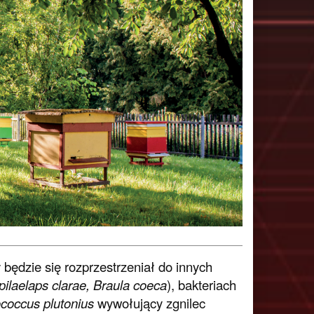
 będzie się rozprzestrzeniał do innych
pilaelaps clarae, Braula coeca
), bakteriach
coccus plutonius
wywołujący zgnilec