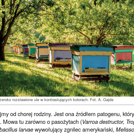
zeroko rozstawione ule w kontrastujących kolorach. Fot. A. Gajda
jmy od chorej rodziny. Jest ona źródłem patogenu, który
. Mowa tu zarówno o pasożytach (
Varroa destructor, Tro
acillus larvae
wywołujący zgnilec amerykański,
Melisso