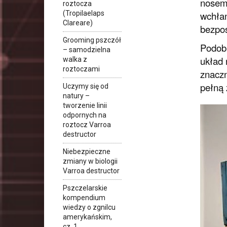
nosemo
roztocza
wchłan
(Tropilaelaps
Clareare)
bezpoś
Grooming pszczół
Podobn
– samodzielna
układ 
walka z
roztoczami
znaczn
pełną 
Uczymy się od
natury –
tworzenie linii
odpornych na
roztocz Varroa
destructor
Niebezpieczne
zmiany w biologii
Varroa destructor
Pszczelarskie
kompendium
wiedzy o zgnilcu
amerykańskim,
cz. 1