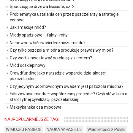
Spadziujące drzewa liściaste, cz. 2.
Problematyka ustalania cen przez pszczelarzy a strategie
cenowe
Jak smakuje miód?
Miody spadziowe – fakty i mity
Niepewne właściwości lecznicze miodu?
Czy tylko pszczoła miodna produkuje prawdziwy miód?
Czy warto inwestować w relację z klientem?
Miód odsklepinowy
Crowdfunding jako narzędzie wsparcia działalności
pszczelarskiej
Czy jedynym udomowionym owadem jest pszczoła miodna?
Fałszowanie miodu – współczesny proceder? Czyli słów kilka o
starożytnej cywilizacji pszczelarskiej
Meksykańska osa miodowa
NAJPOPULARNIEJSZE TAGI
W MOJEJ PASIECE
NAUKA W PASIECE
Wiadomości z Polski