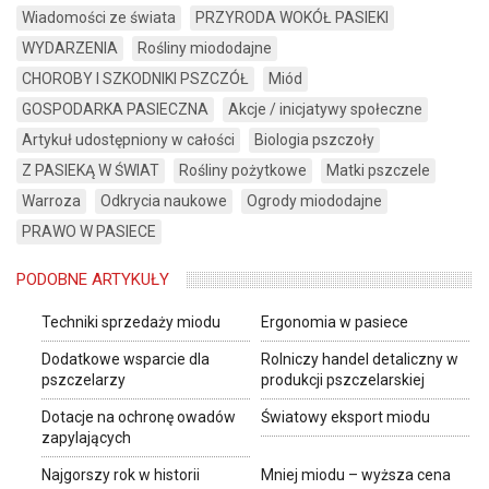
Wiadomości ze świata
PRZYRODA WOKÓŁ PASIEKI
WYDARZENIA
Rośliny miododajne
CHOROBY I SZKODNIKI PSZCZÓŁ
Miód
GOSPODARKA PASIECZNA
Akcje / inicjatywy społeczne
Artykuł udostępniony w całości
Biologia pszczoły
Z PASIEKĄ W ŚWIAT
Rośliny pożytkowe
Matki pszczele
Warroza
Odkrycia naukowe
Ogrody miododajne
PRAWO W PASIECE
PODOBNE ARTYKUŁY
Techniki sprzedaży miodu
Ergonomia w pasiece
Dodatkowe wsparcie dla
Rolniczy handel detaliczny w
pszczelarzy
produkcji pszczelarskiej
Dotacje na ochronę owadów
Światowy eksport miodu
zapylających
Najgorszy rok w historii
Mniej miodu – wyższa cena