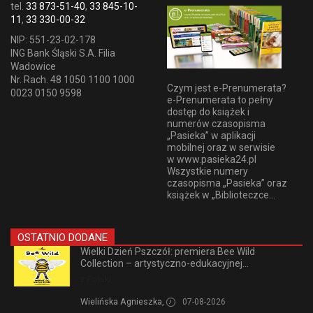
tel.
33 873-51-40
,
33 845-10-
11
,
33 330-00-32
NIP: 551-23-02-178
ING Bank Śląski S.A. Filia
Wadowice
Nr. Rach. 48 1050 1100 1000
Czym jest e-Prenumerata?
0023 0150 9598
e-Prenumerata to pełny
dostęp do książek i
numerów czasopisma
„Pasieka” w aplikacji
mobilnej oraz w serwisie
w www.pasieka24.pl
Wszystkie numery
czasopisma „Pasieka” oraz
książek w „Biblioteczce...
OSTATNIO DODANE
Wielki Dzień Pszczół: premiera Bee Wild
Collection – artystyczno-edukacyjnej...
z Polski
Wielińska Agnieszka,
07-08-2026