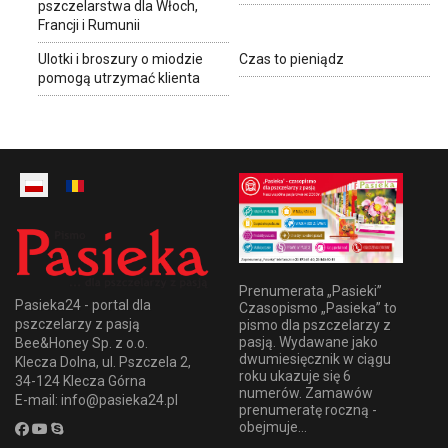
pszczelarstwa dla Włoch,
Francji i Rumunii
Ulotki i broszury o miodzie
Czas to pieniądz
pomogą utrzymać klienta
Prenumerata „Pasieki”
Pasieka24 - portal dla
Czasopismo „Pasieka” to
pszczelarzy z pasją
pismo dla pszczelarzy z
pasją. Wydawane jako
Bee&Honey Sp. z o.o.
dwumiesięcznik w ciągu
Klecza Dolna, ul. Pszczela 2,
roku ukazuje się 6
34-124 Klecza Górna
numerów. Zamawów
E-mail: info@pasieka24.pl
prenumeratę roczną -
obejmuje...